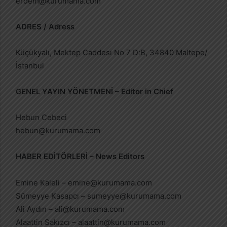
erdem@kurumama.com
ADRES / Adress
Küçükyalı, Mektep Caddesı No 7 D:B, 34840 Maltepe/
İstanbul
GENEL YAYIN YÖNETMENİ – Editor in Chief
Hebun Cebeci
hebun@kurumama.com
HABER EDİTÖRLERİ – News Editors
Emine Kaleli –
emine@kurumama.com
Sümeyye Kasapcı –
sumeyye@kurumama.com
Ali Aydın –
ali@kurumama.com
Alaattin Sakızcı –
alaattin@kurumama.com