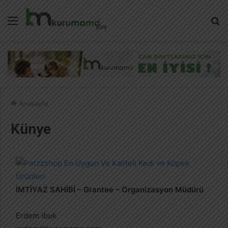
Menü
A
y
...
Anasayfa
Künye
İMTİYAZ SAHİBİ – Grantee – Organizasyon Müdürü
Erdem ibuk