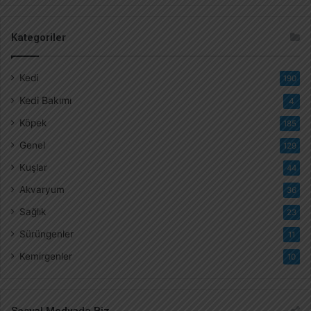
Kategoriler
Kedi
190
Kedi Bakımı
4
Köpek
185
Genel
129
Kuşlar
44
Akvaryum
36
Sağlık
23
Sürüngenler
11
Kemirgenler
10
Sosyal Medyada Biz