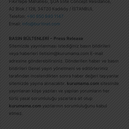
Fikirtepe Mahallesi, ŞUA Elite Concept Residance,
A2 Blok / 126, 34720 Kadıköy / İSTANBUL
Telefon:
+90 850 840 1147
Email:
info@burtinet.com
BASIN BÜLTENLERİ – Press Release
Sitemizde yayınlanması istediğiniz basın bildirileri
veya haberleri
iletisim@kurumama.com
E-mail
adresine gönderebilirsiniz. Gönderilen haber ve basın
bildirileri Genel yayın yönetmeni ve editörlerimiz
tarafından incelendikten sonra haber değeri taşıyanlar
sitemizde yayına alınacaktır.
kurumama.com
sitesinde
yayınlanan köşe yazıları ve yapılan yorumların her
türlü yasal sorumluluğu yazarlara ait olup
kurumama.com
yazılarının sorumluluğunu kabul
etmez.