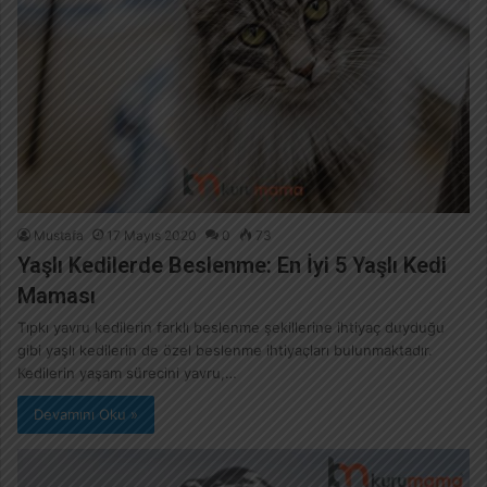
Mustafa
17 Mayıs 2020
0
73
Yaşlı Kedilerde Beslenme: En İyi 5 Yaşlı Kedi
Maması
Tıpkı yavru kedilerin farklı beslenme şekillerine ihtiyaç duyduğu
gibi yaşlı kedilerin de özel beslenme ihtiyaçları bulunmaktadır.
Kedilerin yaşam sürecini yavru,…
Devamını Oku »