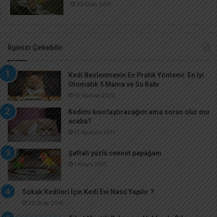
23 Ekim 2017
İlginizi Çekebilir
Kedi Beslenmenin En Pratik Yöntemi: En İyi
Otomatik 5 Mama ve Su Kabı
16 Haziran 2020
Kedimi kısırlaştıracağım ama sorun olur mu
acaba?
17 Ağustos 2017
Şeftali yüzlü cennet papağanı
1 Mayıs 2017
Sokak Kedileri İçin Kedi Evi Nasıl Yapılır ?
20 Ocak 2019