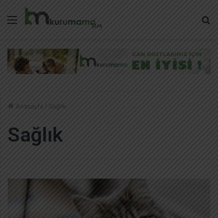
Menü
A
y
...
Anasayfa
/
Sağlık
Sağlık