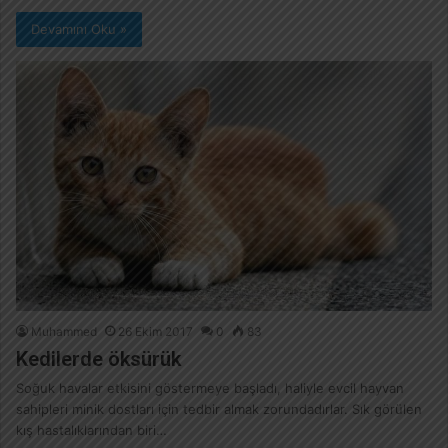
Devamını Oku »
Muhammed
26 Ekim 2017
0
83
Kedilerde öksürük
Soğuk havalar etkisini göstermeye başladı, haliyle evcil hayvan
sahipleri minik dostları için tedbir almak zorundadırlar. Sık görülen
kış hastalıklarından biri…