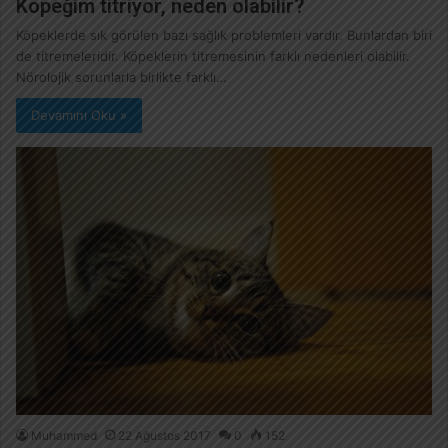
Köpeğim titriyor, neden olabilir?
Köpeklerde sık görülen bazı sağlık problemleri vardır. Bunlardan biri
de titremeleridir. Köpeklerin titremesinin farklı nedenleri olabilir.
Nörolojik sorunlarla birlikte farklı…
Devamını Oku »
Muhammed
22 Ağustos 2017
0
152