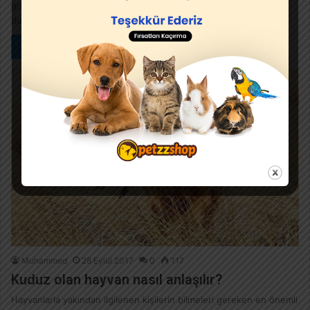
grip belirtileri arasında göz yaşı, burun akıntısı ve boğazın şişme
durumlarıdır..…
Devamını Oku »
Muhammed
28 Eylül 2017
0
117
Kuduz olan hayvan nasıl anlaşılır?
Hayvanlarla yakından ilgilenen kişilerin bilmeleri gereken en önemli