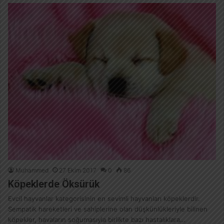
Muhammed
27 Ekim 2017
0
86
Köpeklerde Öksürük
Evcil hayvanlar kategorisinin en sevimli hayvanları köpeklerdir.
Sempatik hareketleri ve sahiplerine olan düşkünlükleriyle bilinen
köpekler, havaların soğumasıyla birlikte bazı hastalıklara…