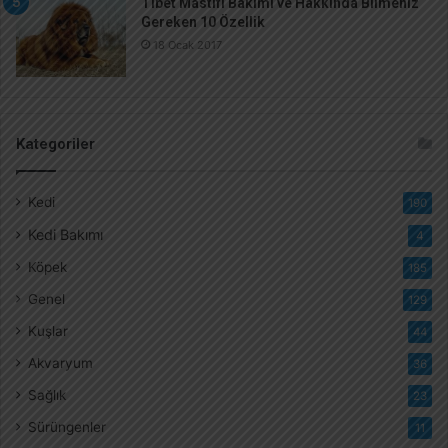
Tibet Mastifi Bakımı ve Hakkında Bilmeniz
Gereken 10 Özellik
18 Ocak 2017
Kategoriler
Kedi
190
Kedi Bakımı
4
Köpek
185
Genel
129
Kuşlar
44
Akvaryum
36
Sağlık
23
Sürüngenler
11