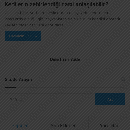
Kedilerin zehirlendiği nasıl anlaşılabilir?
Canlı varlıklar, yedikleri besinlerden dolayı zehirlenebilirler.
İnsanlarda olduğu gibi hayvanlarda da bu durum kendini gösterir.
Kediler, diğer canlılara göre daha…
Devamını Oku »
Daha Fazla Yükle
Sitede Arayın
A
r
a
m
a
Popüler
Son Eklenen
Yorumlar
: