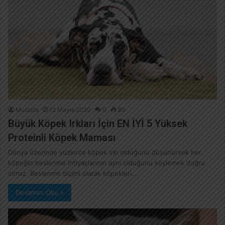
Mustafa
12 Mayıs 2020
0
89
Büyük Köpek Irkları İçin EN İYİ 5 Yüksek
Proteinli Köpek Maması
Dünya üzerinde yüzlerce köpek ırkı olduğunu düşünürsek her
köpeğin beslenme ihtiyaçlarının aynı olduğunu söylemek doğru
olmaz. Beslenme biçimi olarak köpekleri…
Devamını Oku »