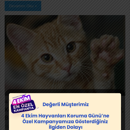
Devamını Oku »
Muhammed
16 Ekim 2017
0
110
Kedilerde Soğuk Algınlığı Nasıl Tedavi Edilir?,
Belirtileri Nelerdir?
Tıpkı insanlarda olduğu gibi grip kedilerde de görülür. Kedilerde