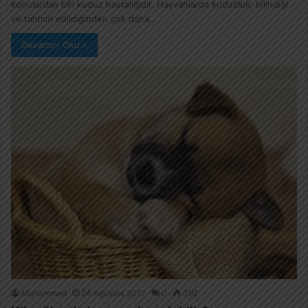
konulardan biri kuduz hastalığıdır. Hayvanlarda kuduzluk, bilindiği
ve tahmin edildiğinden çok daha…
Devamını Oku »
Muhammed
24 Ağustos 2017
0
392