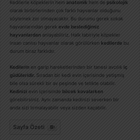
Kedilerle köpeklerin hem
anatomik
hem de
psikolojik
o
olarak birbirlerinden çok farklı hayvanlar olduğunu
s
söylemek zor olmayacaktır. Bu durumu gerek sokak
t
hayvanlarından gerek
evde beslediğimiz
a
hayvanlardan
anlayabiliriz. Halk tabiriyle köpekler
g
insan canlısı hayvanlar olarak görülürken
kedilerde
bu
ö
durum biraz farklıdır.
n
d
Kedilerin
en garip hareketlerinden bir tanesi avcılık
iç
e
güdüleridir.
r
Sıradan bir kedi evin içerisinde yetişmiş
m
bile olsa sürekli bir av peşinde ve tetikte olabilir.
e
Kedinizi
evin içerisinde
böcek kovalarken
k
görebilirsiniz. Aynı zamanda kedinizi severken bir
anda sizi tırmalayabilir veya sizden kaçabilir.
Sayfa Özeti