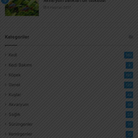
Akvaryum balıkları bir tutkudur
9 Haziran 2017
Kategoriler
Kedi
190
Kedi Bakımı
4
Köpek
185
Genel
129
Kuşlar
44
Akvaryum
36
Sağlık
23
Sürüngenler
11
Kemirgenler
10