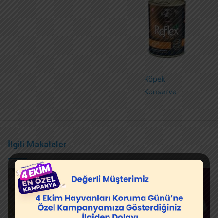
Köpek
Konserve
İlgili Makaleler