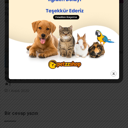
Ocicat Kedisi Bakımı ve
Himalayan Kedisinin En
Fiziksel Özellikleri
Belirgin 7 Özelliği ve Bakım
Önerileri
9 Ocak 2021
28 Aralık 2020
Kedi Aşı Takvimi [🔥 Kedi
Sağlığı İçin Zorunlu Aşı Listesi
2020 🔥 ]
29 Kasım 2020
Köpek Aşı Takvimi [🔥 Köpek
Sağlığı İçin Zorunlu Aşı Listesi
🔥 ]
1 Aralık 2020
Bir cevap yazın