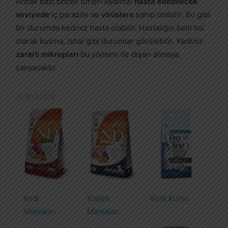
Ancak bazı böcek türleri kedinizi
hasta edebilecek
seviyede
iç parazite ve
virüslere
sahip olabilir. Bu gibi
bir durumda kediniz hasta olabilir. Hastalığın belirtisi
olarak kusma, ishal gibi durumlar görülebilir. Kediniz
zararlı mikropları
bu yöntem ile dışarı atmaya
çalışacaktır.
Kedi
Köpek
Kedi Kumu
Mamaları
Mamaları