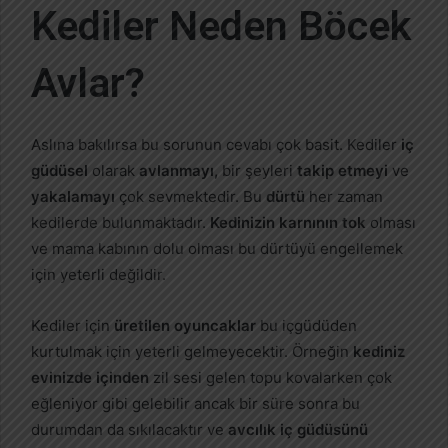
Kediler Neden Böcek
Avlar?
Aslına bakılırsa bu sorunun cevabı çok basit. Kediler
iç
güdüsel
olarak
avlanmayı,
bir şeyleri
takip etmeyi
ve
yakalamayı
çok sevmektedir. Bu
dürtü
her zaman
kedilerde bulunmaktadır.
Kedinizin karnının tok
olması
ve mama kabının dolu olması bu dürtüyü engellemek
için yeterli değildir.
Kediler için
üretilen oyuncaklar
bu içgüdüden
kurtulmak için yeterli gelmeyecektir. Örneğin
kediniz
evinizde içinden
zil sesi gelen topu kovalarken çok
eğleniyor gibi gelebilir ancak bir süre sonra bu
durumdan da sıkılacaktır ve
avcılık iç güdüsünü