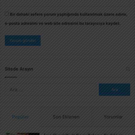
Bir dahaki sefere yorum yaptığımda kullanılmak üzere adımı,
e-posta adresimi ve web site adresimi bu tarayıcıya kaydet.
Sitede Arayın
A
r
a
m
a
Popüler
Son Eklenen
Yorumlar
: