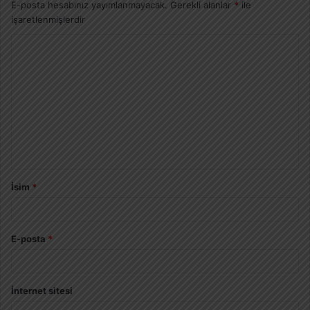
E-posta hesabınız yayımlanmayacak.
Gerekli alanlar
*
ile
işaretlenmişlerdir
İsim
*
E-posta
*
İnternet sitesi