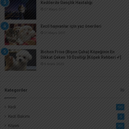
Kedilerde Gençlik Hastalığı
27 Mayıs 2017
Evcil hayvanlar için yaz önerileri
21 Mayıs 2017
Bichon Frise (Bişon Çuha) Köpeğinin En
Dikkat Çeken 10 Özelliği [Köpek Rehberi ✔]
9 Aralık 2020
Kategoriler
Kedi
190
Kedi Bakımı
4
Köpek
185