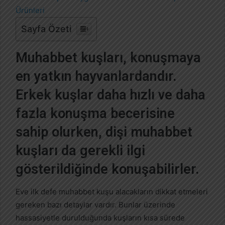
-
p
Sayfa Özeti
o
s
Muhabbet kuşları, konuşmaya
t
a
en yatkın hayvanlardandır.
g
Erkek kuşlar daha hızlı ve daha
ö
n
fazla konuşma becerisine
d
e
sahip olurken, dişi muhabbet
r
kuşları da gerekli ilgi
m
e
gösterildiğinde konuşabilirler.
k
Eve ilk defe muhabbet kuşu alacakların dikkat etmeleri
gereken bazı detaylar vardır. Bunlar üzerinde
hassasiyetle durulduğunda kuşların kısa sürede