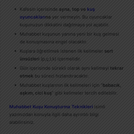
Kafesin içerisinde
ayna, top ve
kuş
oyuncakları
na
yer vermeyin. Bu oyuncaklar
kuşunuzun dikkatini dağıtmaya yol açabilir.
Muhabbet kuşunun yanına yeni bir kuş gelmesi
de konuşmasına engel olacaktır.
Kuşlara öğretilmek istenen ilk kelimeler
sert
ünsüzleri
(p,ç,t,k) içermelidir.
Gün içerisinde sürekli olarak aynı kelimeyi
tekrar
etmek
bu süreci hızlandıracaktır.
Muhabbet kuşlarının ilk kelimeleri için “
babacık,
aşkım, cici kuş
” gibi kelimeler tercih edilebilir.
Muhabbet Kuşu Konuşturma Teknikleri
isimli
yazımızdan konuyla ilgili daha ayrıntılı bilgi
alabilirsiniz.