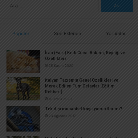
A
r
a
m
a
Popüler
Son Eklenen
Yorumlar
:
İran (Fars) Kedi Cinsi: Bakımı, Kişiliği ve
Özellikleri
25 Kasım 2020
İtalyan Tazısının Genel Özellikleri ve
Merak Edilen Tüm Detaylar [Eğitim
Rehberi]
10 Aralık 2020
Tek dişi muhabbet kuşu yumurtlar mı?
23 Ağustos 2017