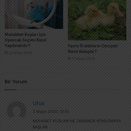
Muhabbet Kuşları İçin
Oyuncak Seçimi Nasıl
Yapılmalıdır?
Yavru Ördeklerin Cinsiyeti
Nasıl Anlaşılır?
22 Nisan 2019
17 Nisan 2019
Bir Yorum
d
Ufuk
e
3 Mayıs 2020, 12:51
d
MUHABET KUSLARI NE ZAMANDA KONUSMAYA
i
BAŞLAR
k