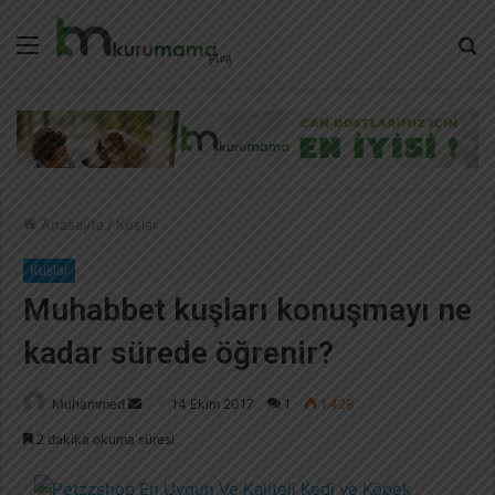
Menü
A
y
...
Anasayfa
/
Kuşlar
Kuşlar
Muhabbet kuşları konuşmayı ne
kadar sürede öğrenir?
Muhammed
B
14 Ekim 2017
1
1.428
i
2 dakika okuma süresi
r
e