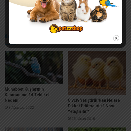
Konserve
İlgili Makaleler
Muhabbet Kuşlarının
Kusmasının 14 Tehlikeli
Civciv Yetiştirilirken Nelere
Nedeni
Dikkat Edilmelidir? Nasıl
8 Ağustos 2022
Yetiştirilir?
25 Nisan 2019