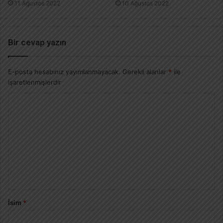
11 Ağustos 2022
10 Ağustos 2022
Bir cevap yazın
E-posta hesabınız yayımlanmayacak.
Gerekli alanlar
*
ile
işaretlenmişlerdir
İsim
*