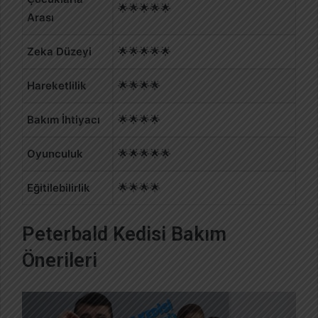
🌟🌟🌟🌟🌟
Arası
Zeka Düzeyi
🌟🌟🌟🌟🌟
Hareketlilik
🌟🌟🌟🌟
Bakım İhtiyacı
🌟🌟🌟🌟
Oyunculuk
🌟🌟🌟🌟🌟
Eğitilebilirlik
🌟🌟🌟🌟
Peterbald Kedisi Bakım
Önerileri