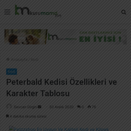
Menü
A
y
...
Anasayfa
/
Kedi
Kedi
Peterbald Kedisi Özellikleri ve
Karakter Tablosu
Sevcan Girgin
B
30 Aralık 2020
0
76
i
4 dakika okuma süresi
r
e