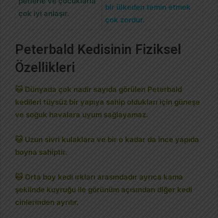
petlerle ve çocuklarla
bir ülkeden temin etmek
çok iyi anlaşır.
çok zordur.
Peterbald Kedisinin Fiziksel
Özellikleri
🐱 Dünyada çok nadir sayıda görülen Peterbald
kedileri tüysüz bir yapıya sahip oldukları için güneşe
ve soğuk havalara uyum sağlayamaz.
🐱 Uzun sivri kulaklara ve bir o kadar da ince yapıda
boyna sahiptir.
🐱 Orta boy kedi ırkları arasındadır ayrıca kama
şeklinde kuyruğu ile görünüm açısından diğer kedi
cinlerinden ayrılır.