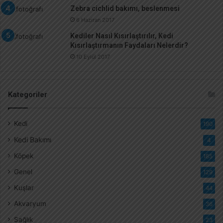
Zebra cichlid bakımı, beslenmesi
6 Haziran 2017
Kediler Nasıl Kısırlaştırılır, Kedi
Kısırlaştırmanın Faydaları Nelerdir?
10 Eylül 2017
Kategoriler
Kedi
190
Kedi Bakımı
4
Köpek
185
Genel
129
Kuşlar
44
Akvaryum
36
Sağlık
23