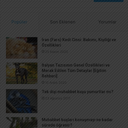
a
m
a
Popüler
Son Eklenen
Yorumlar
:
İran (Fars) Kedi Cinsi: Bakımı, Kişiliği ve
Özellikleri
25 Kasım 2020
İtalyan Tazısının Genel Özellikleri ve
Merak Edilen Tüm Detaylar [Eğitim
Rehberi]
10 Aralık 2020
Tek dişi muhabbet kuşu yumurtlar mı?
23 Ağustos 2017
Muhabbet kuşları konuşmayı ne kadar
sürede öğrenir?