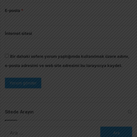
E-posta
*
İnternet sitesi
Bir dahaki sefere yorum yaptığımda kullanılmak üzere adımı,
e-posta adresimi ve web site adresimi bu tarayıcıya kaydet.
Sitede Arayın
A
r