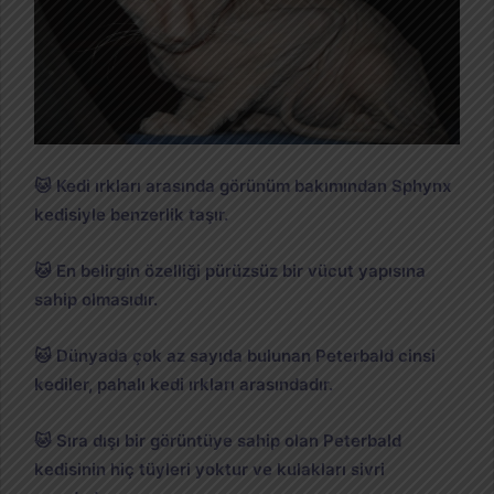
🐱 Kedi ırkları arasında görünüm bakımından Sphynx
kedisiyle benzerlik taşır.
🐱 En belirgin özelliği pürüzsüz bir vücut yapısına
sahip olmasıdır.
🐱 Dünyada çok az sayıda bulunan Peterbald cinsi
kediler, pahalı kedi ırkları arasındadır.
🐱 Sıra dışı bir görüntüye sahip olan Peterbald
kedisinin hiç tüyleri yoktur ve kulakları sivri