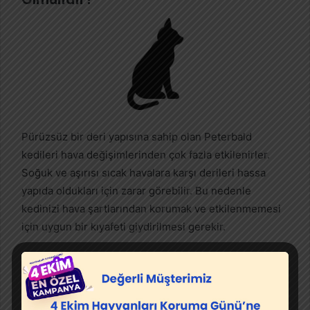
Pürüzsüz bir deri yapısına sahip olan Peterbald
kedileri hava değişimlerinden çok fazla etkilenirler.
Soğuk ve aşırısı sıcak havalara karşı derileri hassa
yapıda oldukları için zarar görebilir. Bu nedenle
kedinizi hava şartlarından korumak ve etkilenmemesi
için uygun bir kıyafeti giydirilmesi gerekir.
Peterbald Kedisi Sağlık
Durumu