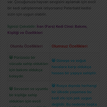
var. Çocuğunuza hayvan sevgisini aşılamak için evcil
bir kedi sahiplenmek istiyorsanız Peterbald kedisi
sizin için uygun olabilir.
İlginizi Çekebilir:
İran (Fars) Kedi Cinsi: Bakımı,
Kişiliği ve Özellikleri
Olumlu Özellikleri
Olumsuz Özellikleri
😸 Pürüzsüz bir
😸 Güneşe ve soğuk
vücuda sahip oldukları
havalara karşı oldukça
için bakımı oldukça
hassas bir yapıya sahiptir.
kolaydır.
😸 Rusya dışında herhangi
😸 Sevecen ve uyumlu
bir ülkede yaşaması bu
bir kişiliğe sahip
kedi ırkı için pek uygun
oldukları için evcil
değildir. Bu nedenle başka