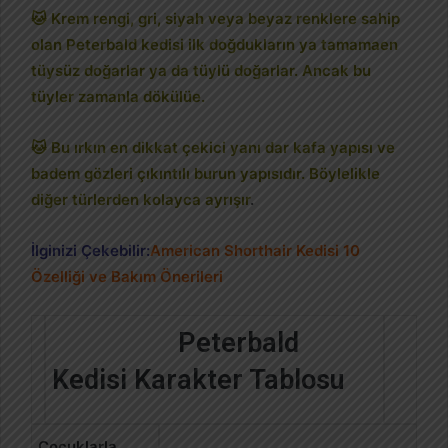
🐱 Krem rengi, gri, siyah veya beyaz renklere sahip
olan Peterbald kedisi ilk doğdukların ya tamamaen
tüysüz doğarlar ya da tüylü doğarlar. Ancak bu
tüyler zamanla dökülüe.
🐱 Bu ırkın en dikkat çekici yanı dar kafa yapısı ve
badem gözleri çıkıntılı burun yapısıdır. Böylelikle
diğer türlerden kolayca ayrışır
.
İlginizi Çekebilir:
American Shorthair Kedisi 10
Özelliği ve Bakım Önerileri
Peterbald
Kedisi Karakter Tablosu
Çocuklarla