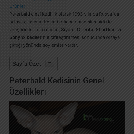
-
p
Peterbald cinsi kedi ilk olarak 1993 yılında Rusya ‘da
o
ortaya çıkmıştır. Kesin bir kanı olmamakla birlikte
s
yetiştiricilerin bu cinsin,
Siyam, Oriental Shorthair ve
t
Sphynx kedilerinin
çiftleştirilmesi sonucunda ortaya
a
çıktığı yönünde söylemler vardır.
g
ö
n
Sayfa Özeti
d
e
Peterbald Kedisinin Genel
r
Özellikleri
m
e
k