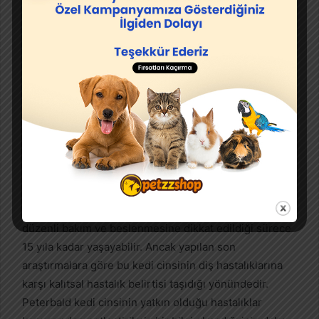
Oldukça sağlıklı bir kedi ırkı olan Peterbad kedi cinsi
düzenli bakım ve beslenmesine dikkat edildiği sürece
15 yıla kadar yaşayabilir. Ancak yapılan son
araştırmalara göre bu kedi cinsinin diş hastalıklarına
karşı kalıtsal hastalık belirtisi taşıdığı yönündedir.
Peterbald kedi cinsinin yatkın olduğu hastalıklar