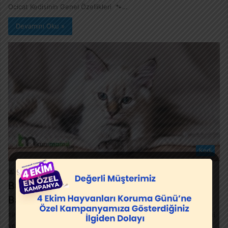
Ocicat Kedisinin Genel Özellikleri 🐾…
Devamını Oku »
Kedi
Sevcan Girgin
8 Ocak 2021
0
50
Burmilla Kedisi 10 Dikkat Çekici Özelliği ve
Bakım Önerileri
1981 yılında İngiltere’de ortaya çıkan Burmilla kedi cinsi, İran kedisi
ve Burmese kedisinin çiftleştirilmesi sonucu meydana gelen bir