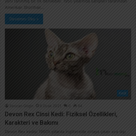
yeni tanınmış bir ırk denilebilir. 1950 yıllarında sahipleri tarafından
Amerikan Shorthair…
Devamını Oku »
Kedi
Sevcan Girgin
6 Ocak 2021
0
94
Devon Rex Cinsi Kedi: Fiziksel Özellikleri,
Karakteri ve Bakımı
Devon Rex kedisi 1960’lı yıllarda İngiltere’de ortaya çıkan sıra dışı