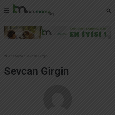
Menü
A
y
...
Anasayfa
/
Sevcan Girgin
Sevcan Girgin