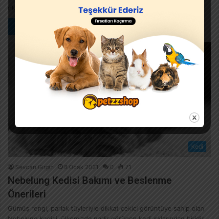
ırktır. Burmilla…
Devamını Oku »
Kedi
Sevcan Girgin
8 Ocak 2021
0
71
Nebelung Kedisi Bakımı ve Beslenme
Önerileri
Gümüş rengi, parlak tüyleriyle dikkat çekici görüntüye sahip olan
Nebelung kedisi, ülkemizde nadir görünen kedi ırklarından biridir.