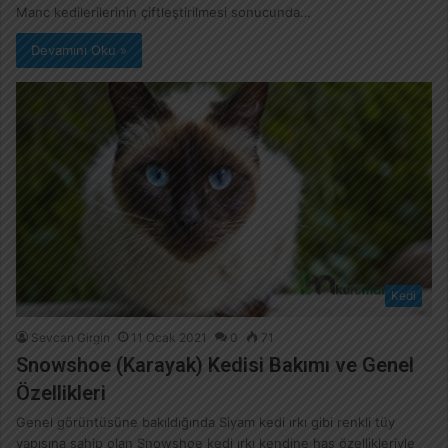
Manc kedilerilerinin çiftleştirilmesi sonucunda…
Devamını Oku »
Kedi
Sevcan Girgin
11 Ocak 2021
0
71
Snowshoe (Karayak) Kedisi Bakımı ve Genel
Özellikleri
Genel görüntüsüne bakıldığında Siyam kedi ırkı gibi renkli tüy
yapısına sahip olan Snowshoe kedi ırkı kendine has özellikleriyle