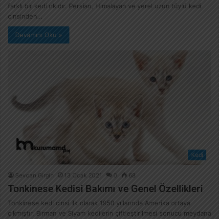
farklı bir kedi ırkıdır. Persian, Himalayan ve yerel uzun tüylü kedi
cinsinden…
Devamını Oku »
Kedi
Sevcan Girgin
13 Ocak 2021
0
68
Tonkinese Kedisi Bakımı ve Genel Özellikleri
Tonkinese kedi cinsi ilk olarak 1950 yıllarında Amerika ortaya
çıkmıştır. Birman ve Siyam kedilerin çiftleştirilmesi sonucu meydana