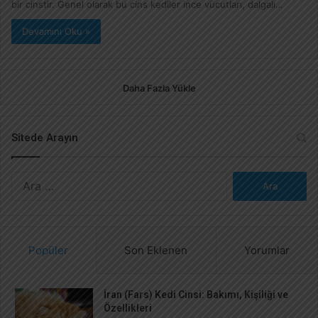
bir cinstir. Genel olarak bu cins kediler ince vücutları, dalgalı…
Devamını Oku »
Daha Fazla Yükle
Sitede Arayın
A
r
a
m
a
Popüler
Son Eklenen
Yorumlar
:
İran (Fars) Kedi Cinsi: Bakımı, Kişiliği ve
Özellikleri