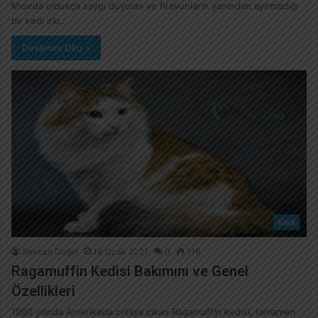
Mısırda oldukça saygı duyulan ve firavunların yanından ayırmadığı
bir kedi ırkı…
Devamını Oku »
Kedi
Sevcan Girgin
14 Ocak 2021
0
116
Ragamuffin Kedisi Bakımını ve Genel
Özellikleri
1990 yılında Amerika’da ortaya çıkan Ragamuffin kedisi, tamamen