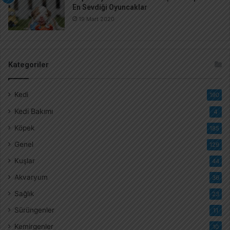
En Sevdiği Oyuncaklar
19 Mart 2020
Kategoriler
Kedi
190
Kedi Bakımı
4
Köpek
185
Genel
129
Kuşlar
44
Akvaryum
36
Sağlık
23
Sürüngenler
11
Kemirgenler
10