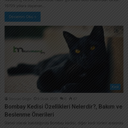
1970’li yıllara dayanan…
Devamını Oku »
Kedi
Sevcan Girgin
6 Ocak 2021
0
67
Bombay Kedisi Özellikleri Nelerdir?, Bakım ve
Beslenme Önerileri
Genel olarak bakıldığında Bombay kedisi, diğer kedi türleri arasında