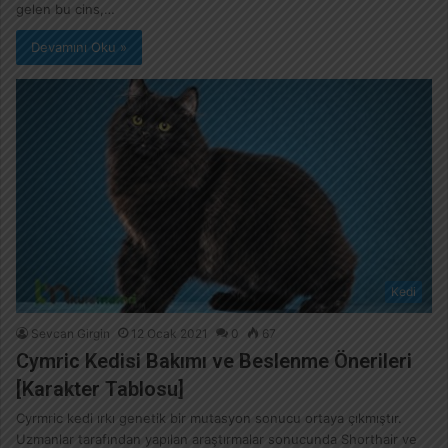
gelen bu cins,…
Devamını Oku »
Kedi
Sevcan Girgin
12 Ocak 2021
0
67
Cymric Kedisi Bakımı ve Beslenme Önerileri
[Karakter Tablosu]
Cyrmric kedi ırkı genetik bir mutasyon sonucu ortaya çıkmıştır.
Uzmanlar tarafından yapılan araştırmalar sonucunda Shorthair ve