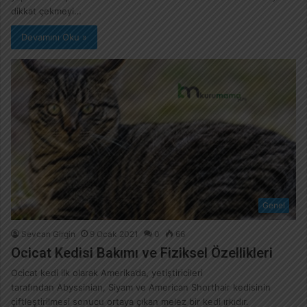
dikkat çekmeyi…
Devamını Oku »
Genel
Sevcan Girgin
9 Ocak 2021
0
66
Ocicat Kedisi Bakımı ve Fiziksel Özellikleri
Ocicat kedi ilk olarak Amerika’da, yetiştiricileri
tarafından Abyssinian, Siyam ve American Shorthair kedisinin
çiftleştirilmesi sonucu ortaya çıkan melez bir kedi ırkıdır.