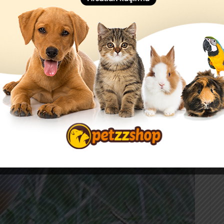
beslenmeleri de kolaydır. Genelde kırsal kesimlerde
en diğer bitkilerin bulunması daha kolay olabiliyor, bu
kendini gösteriyor.