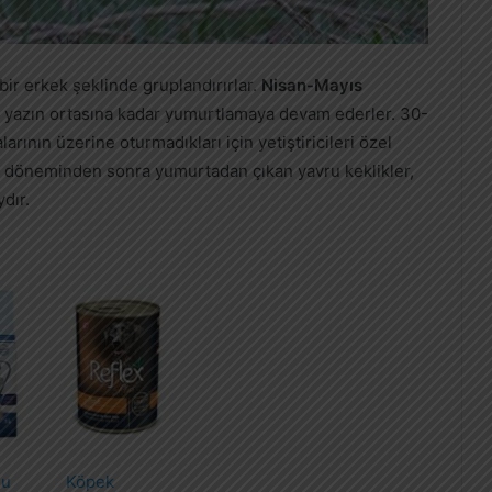
a bir erkek şeklinde gruplandırırlar.
Nisan-Mayıs
r, yazın ortasına kadar yumurtlamaya devam ederler. 30-
arının üzerine oturmadıkları için yetiştiricileri özel
döneminden sonra yumurtadan çıkan yavru keklikler,
dır.
mu
Köpek