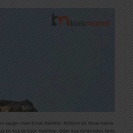
en yaygın olanı Kınalı Kekliktir. Kültürel bir miras haline
ş bir kuş türüdür. Keklikler, diğer kuş türlerinden farklı