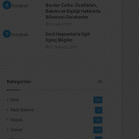
Border Collie: Özellikleri,
Bakımı ve Kişiliği Hakkında
Bilinmesi Gerekenler
2 Aralık 2020
Evcil Hayvanlarla İlgili
İlginç Bilgiler
27 Temmuz 2017
Kategoriler
Kedi
190
Kedi Bakımı
4
Köpek
185
Genel
129