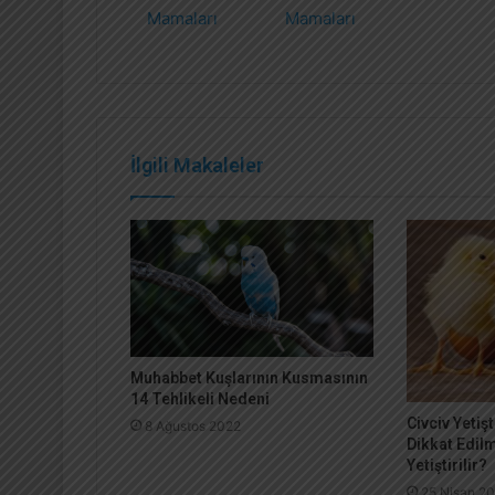
Mamaları
Mamaları
İlgili Makaleler
Muhabbet Kuşlarının Kusmasının
14 Tehlikeli Nedeni
Civciv Yetişt
8 Ağustos 2022
Dikkat Edilm
Yetiştirilir?
25 Nisan 2