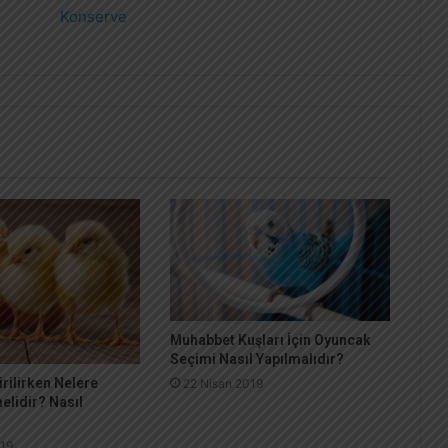
Konserve
Muhabbet Kuşları İçin Oyuncak
Seçimi Nasıl Yapılmalıdır?
irilirken Nelere
22 Nisan 2019
elidir? Nasıl
019