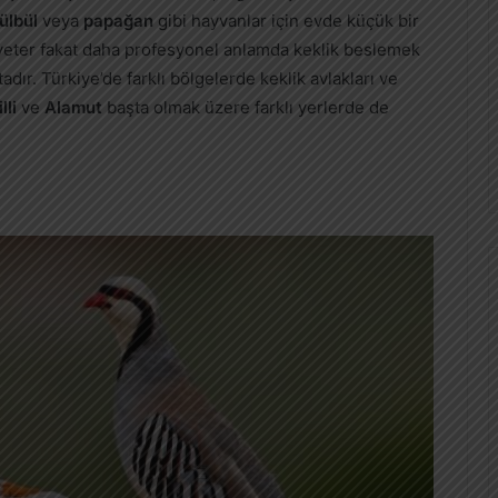
ülbül
veya
papağan
gibi hayvanlar için evde küçük bir
da yeter fakat daha profesyonel anlamda keklik beslemek
tadır. Türkiye’de farklı bölgelerde keklik avlakları ve
lli
ve
Alamut
başta olmak üzere farklı yerlerde de