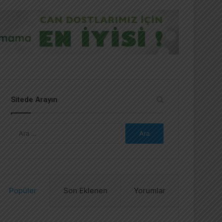
Sitede Arayın
A
r
a
m
a
:
Popüler
Son Eklenen
Yorumlar