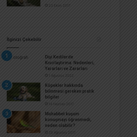
23 Ekim 2017
İlginizi Çekebilir
Dişi Kedilerde
Kısırlaştırma: Nedenleri,
Yararları ve Zararları
1 Ağustos 2022
Köpekler hakkında
bilinmesi gereken pratik
bilgiler
14 Haziran 2017
Muhabbet kuşum
konuşmayı öğrenmedi,
neden olabilir?
25 Ağustos 2017