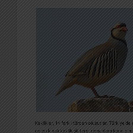
Keklikler, 14 farklı türden oluşurlar, Türkiye’de 
gelen kınalı keklik şiirlere, romanlara konu olmu