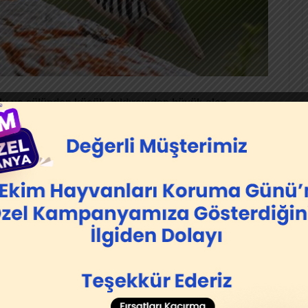
lu ve sülünden küçük, bıldırcından büyük olan
uşların seslerini birbirine karıştırmak olağan olsa da
. bu yönleriyle kendilerini ayrı tutmayı başarırlar.
a sahip olabilirler, dişileri ise erkeklerine göre biraz
ler ve dişilerin ayrımı mahmuzlarına bakırlarak yapılır.
yük olmaktadır.
a farklıdır. Tahtadan yapılan ve kubbe şeklinde olan
inde yaşarlar.
Üç dişiye bir erkek
olacak şekilde