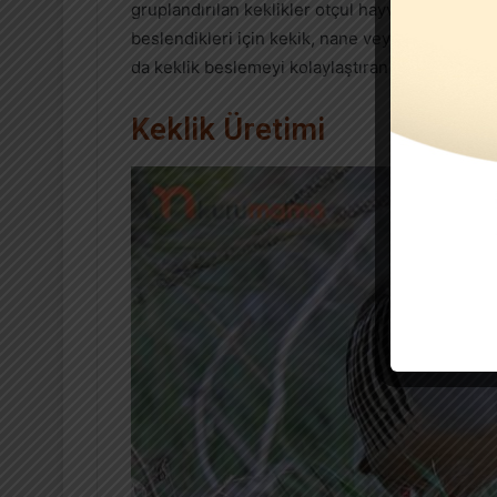
gruplandırılan keklikler otçul hayvanlardır ve 
beslendikleri için kekik, nane veya dağda yetiş
da keklik beslemeyi kolaylaştıran etken olarak 
Keklik Üretimi