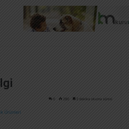
lgi
0
280
2 dakika okuma süresi