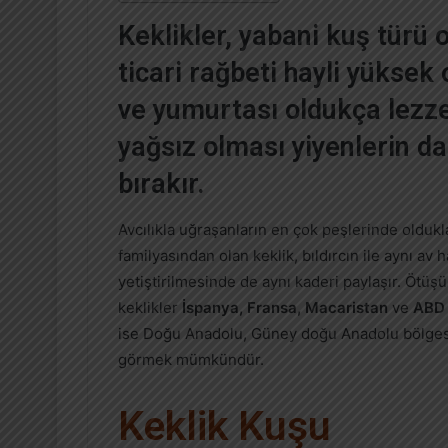
p
Keklikler, yabani kuş türü 
o
s
ticari rağbeti hayli yüksek o
t
ve yumurtası oldukça lezzet
a
g
yağsız olması yiyenlerin d
ö
bırakır.
n
d
Avcılıkla uğraşanların en çok peşlerinde olduklar
e
familyasından olan keklik, bıldırcın ile aynı av h
r
yetiştirilmesinde de aynı kaderi paylaşır. Ötüşü
m
e
keklikler
İspanya, Fransa, Macaristan
ve
ABD
k
ise Doğu Anadolu, Güney doğu Anadolu bölgesi 
görmek mümkündür.
Keklik Kuşu