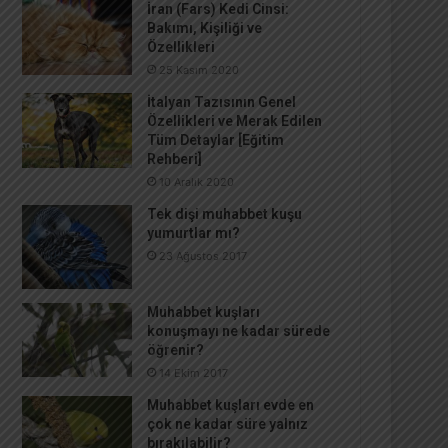
İran (Fars) Kedi Cinsi:
Bakımı, Kişiliği ve
Özellikleri
25 Kasım 2020
İtalyan Tazısının Genel
Özellikleri ve Merak Edilen
Tüm Detaylar [Eğitim
Rehberi]
10 Aralık 2020
Tek dişi muhabbet kuşu
yumurtlar mı?
23 Ağustos 2017
Muhabbet kuşları
konuşmayı ne kadar sürede
öğrenir?
14 Ekim 2017
Muhabbet kuşları evde en
çok ne kadar süre yalnız
bırakılabilir?