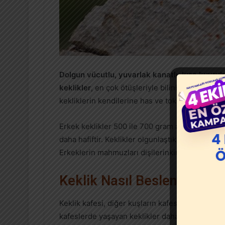
Dolgun vücutlu, yuvarlak kanatlı, kısa kuyruk
keklikler
, en çok ötüşleriyle bilinirler. Diğer k
kekliklerin kendilerine has ve tok bir sesi vardır
Erkek keklikler 500 ile 700 gram arasında ağırlığ
daha hafiftir. Keklikler olgunlaştıklarında erkek
Erkeklerin mahmuzları dişilerinkinden daha bü
Keklik Nasıl Beslenir?
Keklik kafesi, diğer kuşların kafeslerinden dah
kafeslerde yaşayan keklikler daha çok grup hal