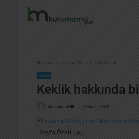
Anasayfa
/
Kuşlar
/
Keklik hakkında bilgi
Kuşlar
Keklik hakkında bi
Muhammed
B
17 Haziran 2017
i
r
e
Sayfa Özeti
-