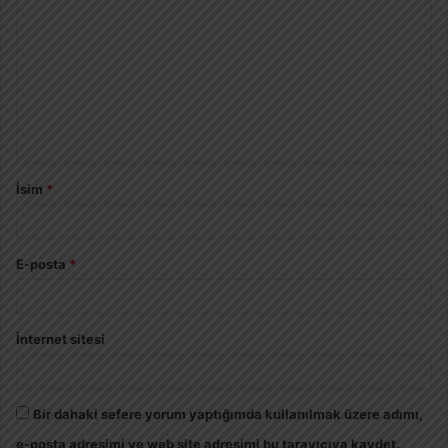
İsim
*
E-posta
*
İnternet sitesi
Bir dahaki sefere yorum yaptığımda kullanılmak üzere adımı,
e-posta adresimi ve web site adresimi bu tarayıcıya kaydet.