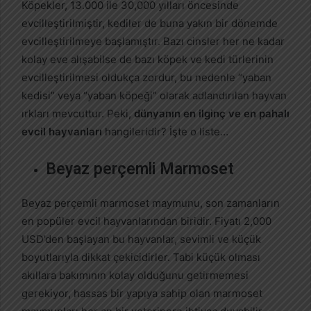
Köpekler, 13.000 ile 30,000 yılları öncesinde
evcilleştirilmiştir, kediler de buna yakın bir dönemde
evcilleştirilmeye başlamıştır. Bazı cinsler her ne kadar
kolay eve alışabilse de bazı köpek ve kedi türlerinin
evcilleştirilmesi oldukça zordur, bu nedenle “yaban
kedisi” veya “yaban köpeği” olarak adlandırılan hayvan
ırkları mevcuttur. Peki,
dünyanın en ilginç ve en pahalı
evcil hayvanları
hangileridir? İşte o liste…
Beyaz perçemli Marmoset
Beyaz perçemli marmoset maymunu, son zamanların
en popüler evcil hayvanlarından biridir. Fiyatı 2,000
USD’den başlayan bu hayvanlar, sevimli ve küçük
boyutlarıyla dikkat çekicidirler. Tabi küçük olması
akıllara bakımının kolay olduğunu getirmemesi
gerekiyor, hassas bir yapıya sahip olan marmoset