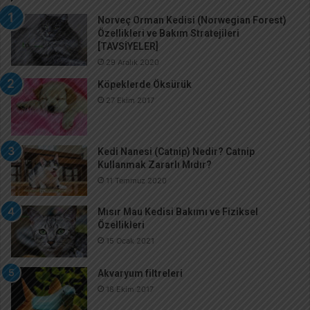
Norveç Orman Kedisi (Norwegian Forest)
Özellikleri ve Bakım Stratejileri
[TAVSİYELER]
29 Aralık 2020
Köpeklerde Öksürük
27 Ekim 2017
Kedi Nanesi (Catnip) Nedir? Catnip
Kullanmak Zararlı Mıdır?
11 Temmuz 2020
Mısır Mau Kedisi Bakımı ve Fiziksel
Özellikleri
15 Ocak 2021
Akvaryum filtreleri
18 Ekim 2017