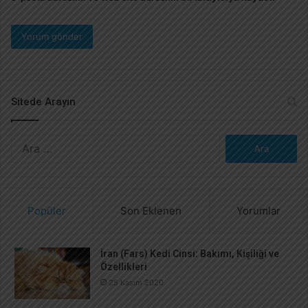
Sitede Arayın
A
r
a
m
a
Popüler
Son Eklenen
Yorumlar
:
İran (Fars) Kedi Cinsi: Bakımı, Kişiliği ve
Özellikleri
25 Kasım 2020