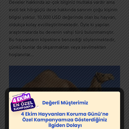
Develer hakkında az-çok bilginiz mutlaka vardır ama
evcil tek hörgüçlü deve hakkında sanırım çoğu kişinin
bilgisi yoktur. 10,000 USD değerinde olan bu hayvan,
oldukça kolay evcilleştirilmektedir. Öyle ki yapılan
araştırmalarda bu devenin vahşi türü bulunmamıştır.
Bu hayvanların köpeklere benzediği söylenmektedir,
çünkü bunlar da okşanmaktan veya sevilmekten
hoşlanırlar…