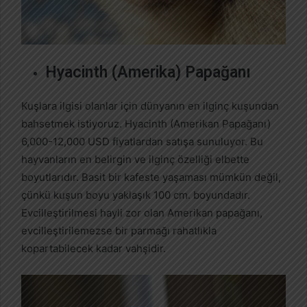
Hyacinth (Amerika) Papağanı
Kuşlara ilgisi olanlar için dünyanın en ilginç kuşundan
bahsetmek istiyoruz. Hyacinth (Amerikan Papağanı)
6,000-12,000 USD fiyatlardan satışa sunuluyor. Bu
hayvanların en belirgin ve ilginç özelliği elbette
boyutlarıdır. Basit bir kafeste yaşaması mümkün değil,
çünkü kuşun boyu yaklaşık 100 cm. boyundadır.
Evcilleştirilmesi hayli zor olan Amerikan papağanı,
evcilleştirilemezse bir parmağı rahatlıkla
kopartabilecek kadar vahşidir.