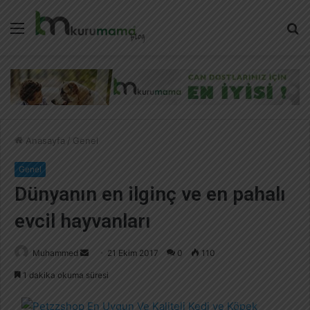
Menü
A
y
...
Anasayfa
/
Genel
Genel
Dünyanın en ilginç ve en pahalı
evcil hayvanları
Muhammed
B
21 Ekim 2017
0
110
i
1 dakika okuma süresi
r
e