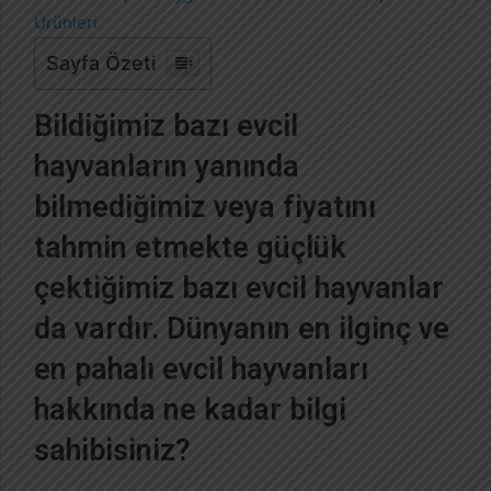
-
p
Sayfa Özeti
o
s
Bildiğimiz bazı evcil
t
a
hayvanların yanında
g
bilmediğimiz veya fiyatını
ö
n
tahmin etmekte güçlük
d
e
çektiğimiz bazı evcil hayvanlar
r
da vardır. Dünyanın en ilginç ve
m
e
en pahalı evcil hayvanları
k
hakkında ne kadar bilgi
sahibisiniz?