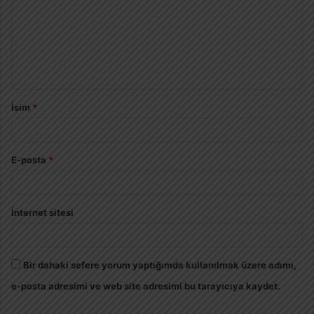
İsim
*
E-posta
*
İnternet sitesi
Bir dahaki sefere yorum yaptığımda kullanılmak üzere adımı,
e-posta adresimi ve web site adresimi bu tarayıcıya kaydet.