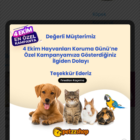
Köpek
Konserve
İlgili Makaleler
Ocicat Kedisi Bakımı ve
Himalayan Kedisinin En
Fiziksel Özellikleri
Belirgin 7 Özelliği ve Bakım
Önerileri
9 Ocak 2021
28 Aralık 2020