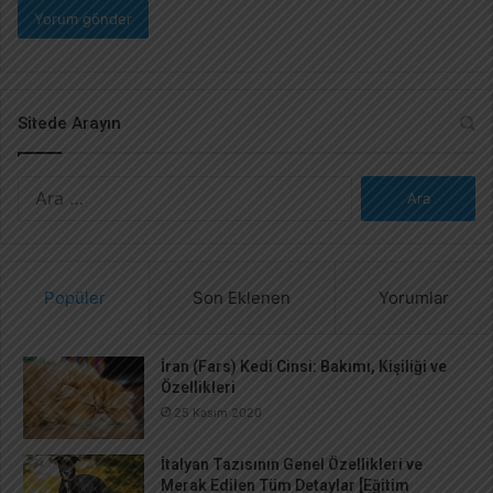
Sitede Arayın
A
r
a
m
a
Popüler
Son Eklenen
Yorumlar
:
İran (Fars) Kedi Cinsi: Bakımı, Kişiliği ve
Özellikleri
25 Kasım 2020
İtalyan Tazısının Genel Özellikleri ve
Merak Edilen Tüm Detaylar [Eğitim