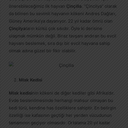
önerebileceğimiz ilk hayvan
Çinçilla
. “Çincilya” olarak
da bilinen bu sevimli hayvanın kökeni Andres Dağları,
Güney Amerika’ya dayanıyor. 22 yıl kadar ömrü olan
Çinçilya
ların kürkü çok sıkıdır. Öyle ki derisine
ulaşmak mümkün değil. Biraz tavşanı andıran bu evcil
hayvanı beslemek, sıra dışı bir evcil hayvana sahip
olmak adına güzel bir fikir olabilir.
Misk Kedisi
Misk kedisi
nin kökeni de diğer kediler gibi Afrika’dır.
Evde beslenilmesinde herhangi mahsur olmayan bu
kedi türü, kendine has özelliklere sahiptir. En belirgin
özelliği ise kafasının geçtiği her yerden vücudunun
tamamının geçiyor olmasıdır. Ortalama 20 yıl kadar