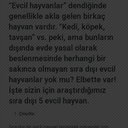
“Evcil hayvanlar” dendiğinde
-
p
genellikle akla gelen birkaç
o
hayvan vardır. “Kedi, köpek,
s
t
tavşan” vs. peki, ama bunların
a
g
dışında evde yasal olarak
ö
beslenmesinde herhangi bir
n
d
sakınca olmayan sıra dışı evcil
e
hayvanlar yok mu? Elbette var!
r
m
İşte sizin için araştırdığımız
e
sıra dışı 5 evcil hayvan.
k
Çinçilla
Sıra dışı bir evcil hayvan beslemek isteyenler için