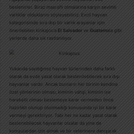
beslenirler. Biraz masraflı olmalarına karşın sevimli
varlıklar olduklarını söyleyebiliriz. Evcil hayvan
kategorisinde sıra dışı bir varlık arayanlar için
önerilebilen kinkajou’a
El Salvador
ve
Guatem
ala gibi
yerlerde daha sık rastlanılıyor.
Yukarıda saydığımız hayvan türlerinden daha farklı
olarak da evde yasal olarak beslenilebilecek sıra dışı
hayvanlar vardır. Ancak bunların her birinin kendine
özel yönlerinin olması, kiminin vahşi, kiminin ise
hareketli olması beslemeye karar vermeden önce
hazırlıklı olunup olunmadığı konusunda iyi bir karar
vermeyi gerektiriyor. Tabi her ne kadar yasal olarak
beslenebilecek hayvanlar olsalar da yine de
komşulardan izin almak ve bir veterinere danışarak