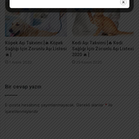
Köpek Aşı Takvimi [🔥 Köpek
Kedi Aşı Takvimi [🔥 Kedi
Sağlığı İçin Zorunlu Aşı Listesi
Sağlığı İçin Zorunlu Aşı Listesi
🔥 ]
2020 🔥 ]
1 Aralık 2020
29 Kasım 2020
Bir cevap yazın
E-posta hesabınız yayımlanmayacak.
Gerekli alanlar
*
ile
işaretlenmişlerdir