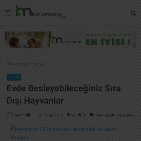
Menü
A
y
...
Anasayfa
/
Genel
Genel
Evde Besleyebileceğiniz Sıra
Dışı Hayvanlar
admin
B
21 Ocak 2017
0
91
1 dakika okuma süresi
i
r
e