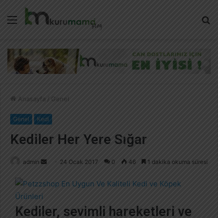
Menü
A
y
...
Anasayfa
/
Genel
Genel
Kedi
Kediler Her Yere Sığar
admin
B
24 Ocak 2017
0
46
1 dakika okuma süresi
i
r
e
Kediler, sevimli hareketleri ve
-