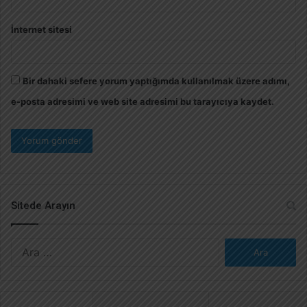
İnternet sitesi
Bir dahaki sefere yorum yaptığımda kullanılmak üzere adımı,
e-posta adresimi ve web site adresimi bu tarayıcıya kaydet.
Sitede Arayın
A
r
a
m
a