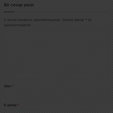
Bir cevap yazın
E-posta hesabınız yayımlanmayacak.
Gerekli alanlar
*
ile
işaretlenmişlerdir
İsim
*
E-posta
*