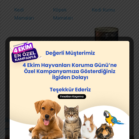
Kedi
Köpek
Kedi Kumu
Mamaları
Mamaları
Köpek
Konserve
İlgili Makaleler