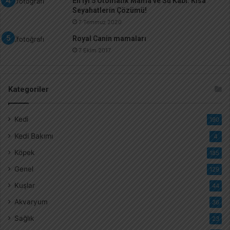
En İyi 5 Otomatik Mama ve Su Kabı: Kısa
Seyahatlerin Çözümü!
7 Temmuz 2020
Royal Canin mamaları
7 Ekim 2017
Kategoriler
Kedi
190
Kedi Bakımı
4
Köpek
185
Genel
129
Kuşlar
44
Akvaryum
36
Sağlık
23