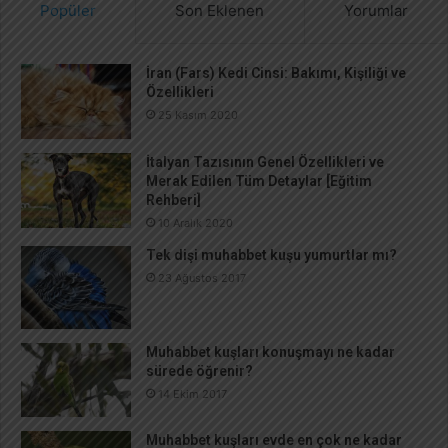
Popüler
Son Eklenen
Yorumlar
:
İran (Fars) Kedi Cinsi: Bakımı, Kişiliği ve
Özellikleri
25 Kasım 2020
İtalyan Tazısının Genel Özellikleri ve
Merak Edilen Tüm Detaylar [Eğitim
Rehberi]
10 Aralık 2020
Tek dişi muhabbet kuşu yumurtlar mı?
23 Ağustos 2017
Muhabbet kuşları konuşmayı ne kadar
sürede öğrenir?
14 Ekim 2017
Muhabbet kuşları evde en çok ne kadar