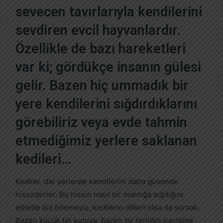
p
sevecen tavırlarıyla kendilerini
o
sevdiren evcil hayvanlardır.
s
t
Özellikle de bazı hareketleri
a
g
var ki; gördükçe insanın gülesi
ö
gelir. Bazen hiç ummadık bir
n
d
yere kendilerini sığdırdıklarını
e
görebiliriz veya evde tahmin
r
m
etmediğimiz yerlere saklanan
e
kedileri…
k
Kediler, dar yerlerde kendilerini daha güvende
hissederler. Bu hissin nasıl bir mantığa sığdığını
elbette biz bilemeyiz, kedilerin dilleri olsa da sorsak.
Bazen küçük bir kutuya, bazen bir terliğin içerisine