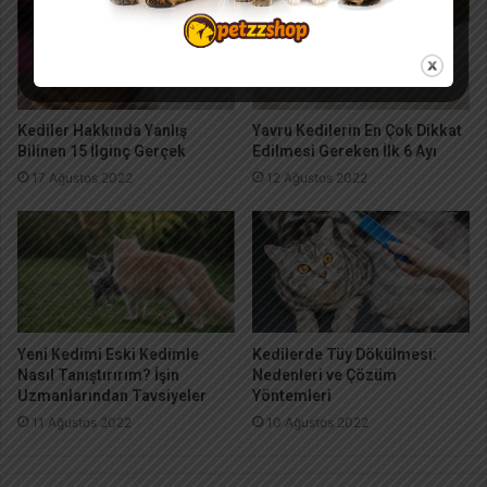
Kediler Hakkında Yanlış
Yavru Kedilerin En Çok Dikkat
Bilinen 15 İlginç Gerçek
Edilmesi Gereken İlk 6 Ayı
17 Ağustos 2022
12 Ağustos 2022
Yeni Kedimi Eski Kedimle
Kedilerde Tüy Dökülmesi:
Nasıl Tanıştırırım? İşin
Nedenleri ve Çözüm
Uzmanlarından Tavsiyeler
Yöntemleri
11 Ağustos 2022
10 Ağustos 2022