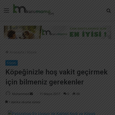
Menü
A
y
...
Anasayfa
/
Köpek
Köpek
Köpeğinizle hoş vakit geçirmek
için bilmeniz gerekenler
Muhammed
B
11 Mayıs 2017
0
96
i
1 dakika okuma süresi
r
e