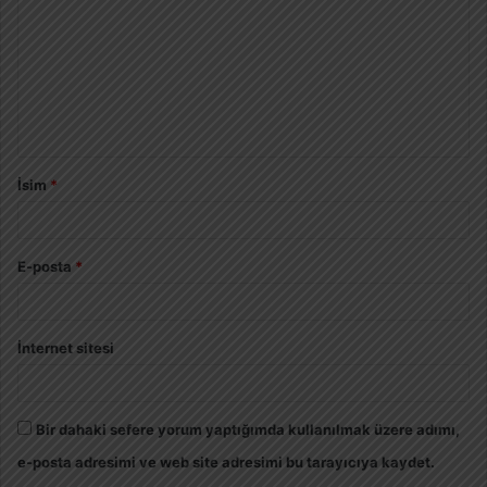
İsim
*
E-posta
*
İnternet sitesi
Bir dahaki sefere yorum yaptığımda kullanılmak üzere adımı,
e-posta adresimi ve web site adresimi bu tarayıcıya kaydet.