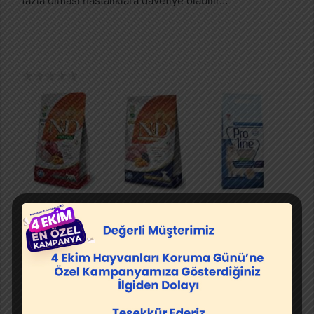
fazla olması hastalıklara davetiye olabilir…
Kedi
Köpek
Kedi Kumu
Mamaları
Mamaları