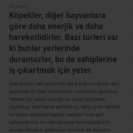
-
p
Köpekler, diğer hayvanlara
o
göre daha enerjik ve daha
s
t
hareketlidirler. Bazı türleri var
a
ki bunlar yerlerinde
g
ö
duramazlar, bu da sahiplerine
n
iş çıkartmak için yeter.
d
e
r
Köpeğinizle vakit geçirmek daha doğrusu güzel vakit
m
geçirmek için bazı alışkanlıkları edinmeniz gerekiyor.
e
Mesela her sabah köpeğinize sevgi sözcükleri
k
söylemeyi adet haline getirmeniz, daha iyi bir iletişim
kurmanız açısından faydalı olacaktır veya gün
içerisinde boş bir vakit ayırarak hem köpeğinizin
tuvalet ihtiyacını gidermesi için hem de dışarının