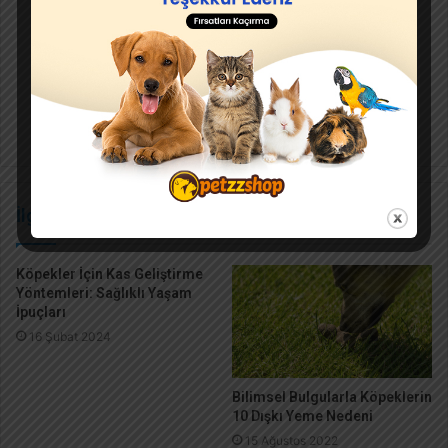
Köpek
Konserve
İlgili Makaleler
Köpekler İçin Kas Geliştirme
Yöntemleri: Sağlıklı Yaşam
İpuçları
16 Şubat 2024
Bilimsel Bulgularla Köpeklerin
10 Dışkı Yeme Nedeni
15 Ağustos 2022