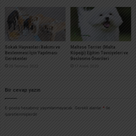
Sokak Hayvanları Bakımı ve
Maltese Terrier (Malta
Beslenmesi İçin Yapılması
Köpeği) Eğitim Tavsiyeleri ve
Gerekenler
Beslenme Önerileri
29 Temmuz 2022
17 Aralık 2020
Bir cevap yazın
E-posta hesabınız yayımlanmayacak.
Gerekli alanlar
*
ile
işaretlenmişlerdir