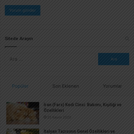
Sitede Arayın
A
r
a
m
a
Popüler
Son Eklenen
Yorumlar
:
İran (Fars) Kedi Cinsi: Bakımı, Kişiliği ve
Özellikleri
25 Kasım 2020
İtalyan Tazısının Genel Özellikleri ve