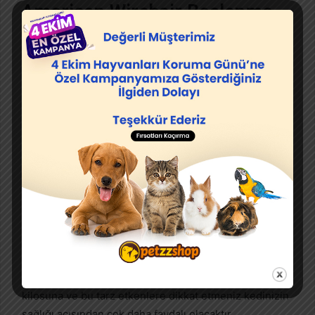
American Wirehair Beslenme
American Wirehair cinsi kedilerin kilo almaya
yatkınlıkları çok fazladır. Bu nedenle bu kediler için
mama seçimi yaparken az kalorili ve kaliteli mamalar
tercih etmeniz çok daha faydalı olacaktır. Bunun yanı
sıra mama seçimi yaparken sağlık durumuna, yaşına,
kilosuna ve bu tarz etkenlere dikkat etmeniz kedinizin
sağlığı açısından çok daha faydalı olacaktır.