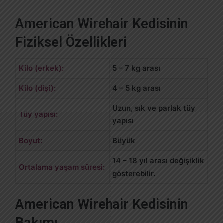
American Wirehair Kedisinin
Fiziksel Özellikleri
Kilo (erkek):
5 – 7 kg arası
Kilo (dişi):
4 – 5 kg arası
Uzun, sık ve parlak tüy
Tüy yapısı:
yapısı
Boyut:
Büyük
14 – 18 yıl arası değişiklik
Ortalama yaşam süresi:
gösterebilir.
American Wirehair Kedisinin
Bakımı