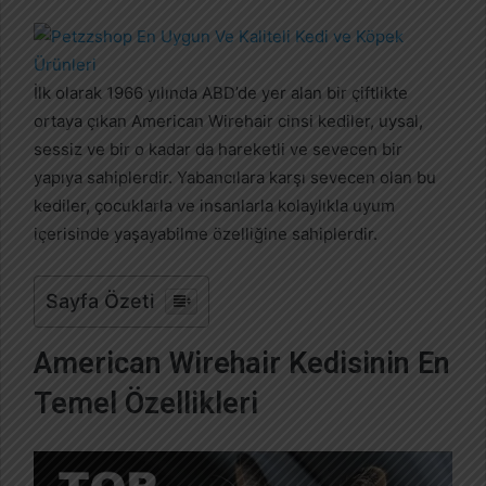
r
e
-
p
İlk olarak 1966 yılında ABD’de yer alan bir çiftlikte
o
ortaya çıkan American Wirehair cinsi kediler, uysal,
s
sessiz ve bir o kadar da hareketli ve sevecen bir
t
yapıya sahiplerdir. Yabancılara karşı sevecen olan bu
a
kediler, çocuklarla ve insanlarla kolaylıkla uyum
g
içerisinde yaşayabilme özelliğine sahiplerdir.
ö
n
d
Sayfa Özeti
e
r
American Wirehair Kedisinin En
m
Temel Özellikleri
e
k