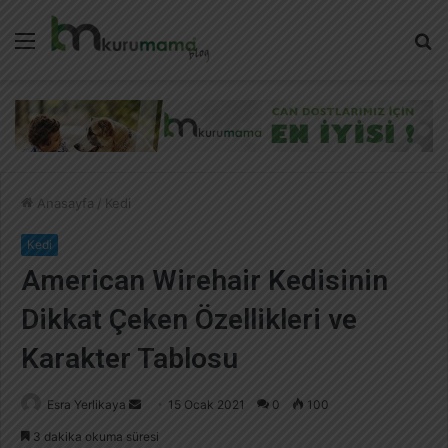
Menü
A
y
...
Anasayfa
/
Kedi
Kedi
American Wirehair Kedisinin
Dikkat Çeken Özellikleri ve
Karakter Tablosu
Esra Yerlikaya
B
15 Ocak 2021
0
100
i
3 dakika okuma süresi