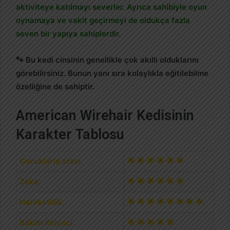
aktiviteye katılmayı severler. Ayrıca sahibiyle oyun
oynamaya ve vakit geçirmeyi de oldukça fazla
seven bir yapıya sahiplerdir.
🐾 Bu kedi cinsinin genellikle çok akıllı olduklarını
görebilirsiniz. Bunun yanı sıra kolaylıkla eğitilebilme
özelliğine de sahiptir.
American Wirehair Kedisinin
Karakter Tablosu
Çocuklarla arası:
🌟 🌟 🌟 🌟 🌟 🌟
Zeka:
🌟 🌟 🌟 🌟 🌟 🌟
Hareketlilik:
🌟 🌟 🌟 🌟 🌟 🌟 🌟 🌟
Bakım ihtiyacı:
🌟 🌟 🌟 🌟 🌟