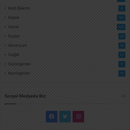
Kedi Bakımı
4
Köpek
185
Genel
129
Kuşlar
44
Akvaryum
36
Sağlık
23
Sürüngenler
11
Kemirgenler
10
Sosyal Medyada Biz
F
T
I
a
w
n