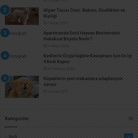
11 Ocak 2021
Afgan Tazısı Cinsi: Bakımı, Özellikleri ve
Kişiliği
7 Nisan 2017
Apartmanda Evcil Hayvan Beslemenin
Hukuksal Boyutu Nedir?
11 Nisan 2019
Kedilerin Özgürlüğüne Kavuşması İçin En İyi
4 Kedi Kapısı
14 Temmuz 2020
Köpeklerin yeni mekanlara adaptasyon
süreci
3 Nisan 2017
Kategoriler
Kedi
190