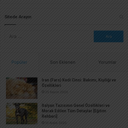
Sitede Arayın
A
r
a
m
a
Popüler
Son Eklenen
Yorumlar
:
İran (Fars) Kedi Cinsi: Bakımı, Kişiliği ve
Özellikleri
25 Kasım 2020
İtalyan Tazısının Genel Özellikleri ve
Merak Edilen Tüm Detaylar [Eğitim
Rehberi]
10 Aralık 2020