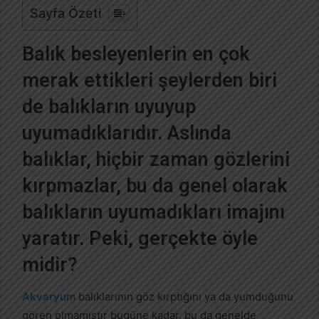
Sayfa Özeti
o
s
Balık besleyenlerin en çok
t
a
merak ettikleri şeylerden biri
g
de balıkların uyuyup
ö
n
uyumadıklarıdır. Aslında
d
e
balıklar, hiçbir zaman gözlerini
r
kırpmazlar, bu da genel olarak
m
e
balıkların uyumadıkları imajını
k
yaratır. Peki, gerçekte öyle
midir?
Akvaryum
balıklarının göz kırptığını ya da yumduğunu
gören olmamıştır bugüne kadar, bu da genelde