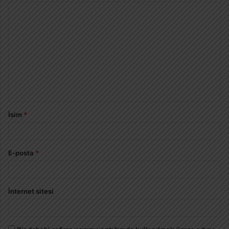
İsim
*
E-posta
*
İnternet sitesi