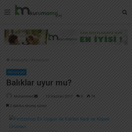
Menü
A
y
...
Anasayfa
/
Akvaryum
Akvaryum
Balıklar uyur mu?
Muhammed
B
13 Haziran 2017
0
74
i
2 dakika okuma süresi
r
e
-
p