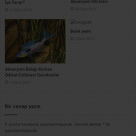
Akvaryum filtreleri
İşe Yarar?
18 Ekim 2017
13 Ekim 2019
Balık yemi
5 Ekim 2017
Akvaryum Balığı Alırken
Dikkat Edilmesi Gerekenler
11 Ekim 2017
Bir cevap yazın
E-posta hesabınız yayımlanmayacak.
Gerekli alanlar
*
ile
işaretlenmişlerdir