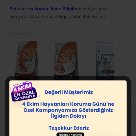
Balıklar Hakkında İlginç Bilgiler
isimli yazımızı
okuyarak daha detaylı bilgi sahibi olabilirsiniz.
Kedi
Köpek
Kedi Kumu
Mamaları
Mamaları