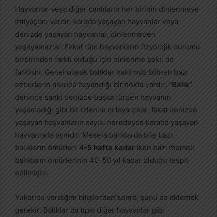
Hayvanlar veya diğer canlıların her birinin dinlenmeye
ihtiyaçları vardır, karada yaşayan hayvanlar veya
denizde yaşayan hayvanlar, dinlenmeden
yaşayamazlar. Fakat tüm hayvanların fizyolojik durumu
birbirinden farklı olduğu için dinlenme şekli de
farklıdır. Genel olarak balıklar hakkında bilinen bazı
ezberlerin aslında dayandığı bir nokta vardır
. “Balık”
denince sanki denizde başka türden hayvanın
yaşamadığı gibi bir izlenim ortaya çıkar, fakat denizde
yaşayan hayvanların sayısı neredeyse karada yaşayan
hayvanlarla aynıdır. Mesela balıklarda bile bazı
balıkların ömürleri
4-5 hafta kadar
iken bazı memeli
balıkların ömürlerinin 40-50 yıl kadar olduğu tespit
edilmiştir.
Yukarıda verdiğim bilgilerden sonra, şunu da eklemek
gerekir. Balıklar da tıpkı diğer hayvanlar gibi