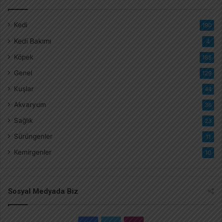
Kedi
190
Kedi Bakımı
4
Köpek
185
Genel
129
Kuşlar
44
Akvaryum
36
Sağlık
23
Sürüngenler
11
Kemirgenler
10
Sosyal Medyada Biz