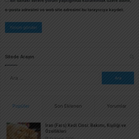
Bir dahaki sefere yorum yaptığımda kullanılmak üzere adımı,
e-posta adresimi ve web site adresimi bu tarayıcıya kaydet.
Sitede Arayın
A
r
a
m
a
Popüler
Son Eklenen
Yorumlar
:
İran (Fars) Kedi Cinsi: Bakımı, Kişiliği ve
Özellikleri
25 Kasım 2020