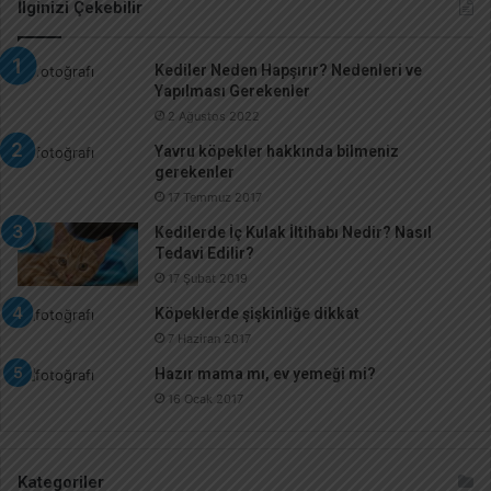
İlginizi Çekebilir
Kediler Neden Hapşırır? Nedenleri ve
Yapılması Gerekenler
2 Ağustos 2022
Yavru köpekler hakkında bilmeniz
gerekenler
17 Temmuz 2017
Kedilerde İç Kulak İltihabı Nedir? Nasıl
Tedavi Edilir?
17 Şubat 2019
Köpeklerde şişkinliğe dikkat
7 Haziran 2017
Hazır mama mı, ev yemeği mi?
16 Ocak 2017
Kategoriler