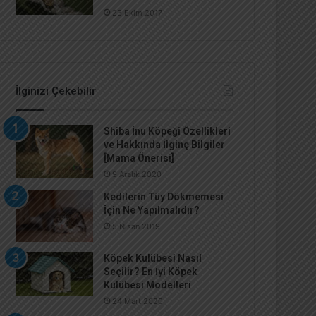
23 Ekim 2017
İlginizi Çekebilir
Shiba İnu Köpeği Özellikleri
ve Hakkında İlginç Bilgiler
[Mama Önerisi]
9 Aralık 2020
Kedilerin Tüy Dökmemesi
İçin Ne Yapılmalıdır?
5 Nisan 2019
Köpek Kulübesi Nasıl
Seçilir? En İyi Köpek
Kulübesi Modelleri
24 Mart 2020