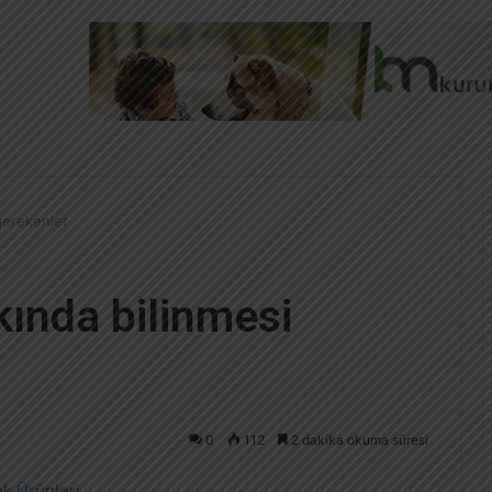
gerekenler
kında bilinmesi
0
112
2 dakika okuma süresi