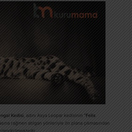
ngal Kedisi
, adını Asya Leopar kedisinin
“Felis
lmasına rağmen atılgan yönleriyle ön plana çıkmasından
erlendirilmektedir.