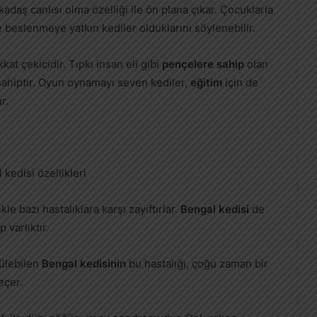
kadaş canlısı olma özelliği ile ön plana çıkar. Çocuklarla
 beslenmeye yatkın kediler olduklarını söylenebilir.
kat çekicidir. Tıpkı insan eli gibi
pençelere sahip
olan
 sahiptir. Oyun oynamayı seven kediler,
eğitim
için de
r.
le bazı hastalıklara karşı zayıftırlar.
Bengal kedisi
de
 varlıktır.
rülebilen
Bengal kedisinin
bu hastalığı, çoğu zaman bir
eçer.