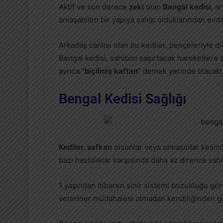
Aktif ve son derece
zeki
olan
Bengal kedisi,
ar
anlaşabilen bir yapıya sahip olduklarından evde
Arkadaş canlısı olan bu kediler, pençeleriyle dik
Bengal kedisi, sahibini şaşırtacak hareketlere
ayrıca
“biçilmiş kaftan”
demek yerinde olacaktı
Bengal Kedisi Sağlığı
Kediler, safkan
olsunlar veya olmasınlar kesinlik
bazı hastalıklar karşısında daha az dirence sahip
1 yaşından itibaren sinir sistemi bozukluğu gö
veteriner müdahalesi olmadan kendiliğinden g