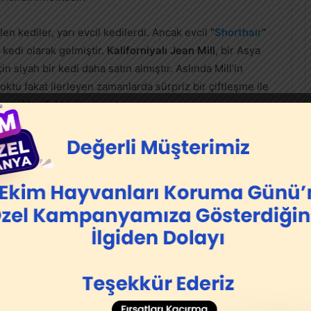
en kediler, yarı evcil kedilerdi. Ancak evcil
“
Shorthair
”
 kedi olarak gelmiştir.
Kaliforniyalı Jean Mill
, bir Asya
n siyah bir kedi daha satın almıştır. Aslında Mill’in
oktu fakat ilerleyen zamanlarda sürpriz bir çiftleşme ile
engal kedisi türü
çıkmıştır.
k daha ileride olan
Bengal kedileri
için vahşi kedi
 özellikleri bakımından oldukça evcilleşmiş ve sosyallik
a evcil varlıkları haline gelmişlerdir.