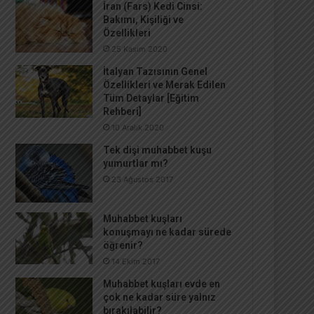
İran (Fars) Kedi Cinsi:
Bakımı, Kişiliği ve
Özellikleri
25 Kasım 2020
İtalyan Tazısının Genel
Özellikleri ve Merak Edilen
Tüm Detaylar [Eğitim
Rehberi]
10 Aralık 2020
Tek dişi muhabbet kuşu
yumurtlar mı?
23 Ağustos 2017
Muhabbet kuşları
konuşmayı ne kadar sürede
öğrenir?
14 Ekim 2017
Muhabbet kuşları evde en
çok ne kadar süre yalnız
bırakılabilir?