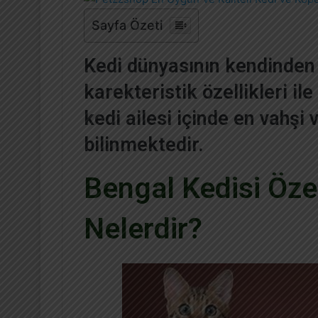
r
e
Sayfa Özeti
-
p
Kedi dünyasının kendinden 
o
s
karekteristik özellikleri il
t
kedi ailesi içinde en vahşi 
a
g
bilinmektedir.
ö
n
Bengal Kedisi Özel
d
e
Nelerdir?
r
m
e
k