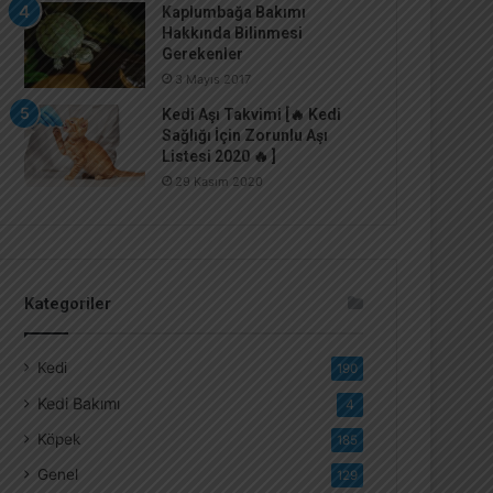
Kaplumbağa Bakımı
Hakkında Bilinmesi
Gerekenler
3 Mayıs 2017
Kedi Aşı Takvimi [🔥 Kedi
Sağlığı İçin Zorunlu Aşı
Listesi 2020 🔥 ]
29 Kasım 2020
Kategoriler
Kedi
190
Kedi Bakımı
4
Köpek
185
Genel
129