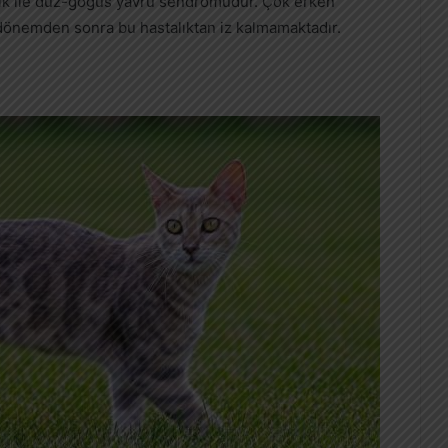
alık ile düz-göğüs yavru sendromudur. Çok erken
dönemden sonra bu hastalıktan iz kalmamaktadır.