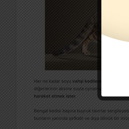
Her ne kadar soyu
vahşi kedilere
dayansa bile 
diğerlerinin aksine suyla oynamaktan keyif alan
hareket etmek ister.
Bengal kedisi başına buyruk tavırlar sergileyeb
bunların yanında şefkatli ve dışa dönük bir miza