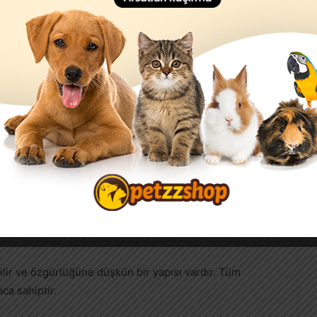
oldukça sakin ve kararlı bir yapıya sahiptir. Bu kediler
 bir mizaca sahiptir. Aynı zamanda sürekli olarak
ilir ve özgürlüğüne düşkün bir yapısı vardır. Tüm
ca sahiptir.