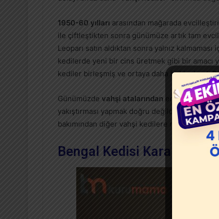
1950-60 yılları
arasından mağarada evcilleştiril
ile çiftleştikten sonra günümüze artık tam evcil
Leoparı satın aldıktan sonra yalnız kalmaması içi
kedilerde yeni bir cins üretmek gibi bir amacı y
kediler birleşmiş ve ortaya daha farklı olarak
B
Günümüzde
vahşi atalarından
en az dört kuşa
yakıştırması yapmak doğru değildir. Bu kediler,
bakımından diğer vahşi kedilere nazaran çok dah
Bengal Kedisi Karakteri