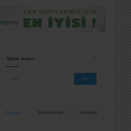
Sitede Arayın
A
r
a
m
a
:
Popüler
Son Eklenen
Yorumlar