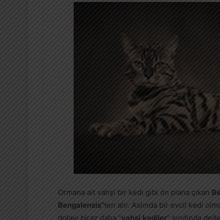
Ormana ait vahşi bir kedi gibi ön plana çıkan
Be
Bengalensis”
ten alır. Aslında bir evcil kedi o
dolayı biraz daha “
vahşi kediler
” sınıfında değ