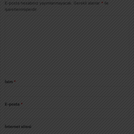
E-posta hesabınız yayımlanmayacak.
Gerekli alanlar
*
ile
işaretlenmişlerdir
İsim
*
E-posta
*
İnternet sitesi