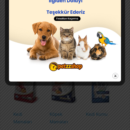
Muhabbet kuşu, papağan, Hint bülbülü
ve diğer kuş
türlerine ait tüm aksesuar ve kuş yemi çeşitlerini
bulabileceğiniz sitemiz ile güvenli alışveriş yapabilir,
ihtiyaçlarınızı karşılarken
en uygun fiyat
avantajlarından yararlanabilirsiniz.
Kedi
Köpek
Kedi Kumu
Mamaları
Mamaları