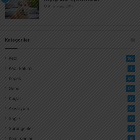
9 Temmuz 2017
Kategoriler
Kedi
190
Kedi Bakımı
4
Köpek
185
Genel
129
Kuşlar
44
Akvaryum
36
Sağlık
23
Sürüngenler
11
Kemirgenler
10