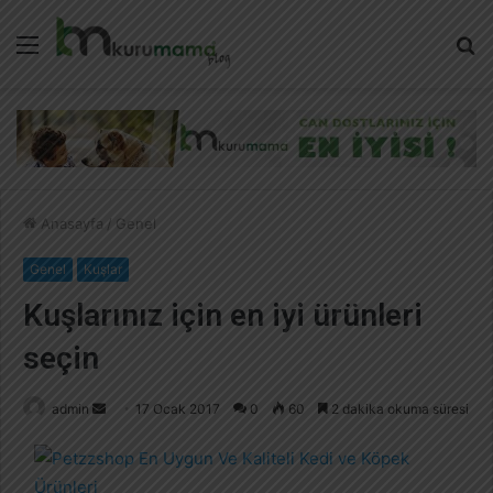
Menü
A
y
...
Anasayfa
/
Genel
Genel
Kuşlar
Kuşlarınız için en iyi ürünleri
seçin
admin
B
17 Ocak 2017
0
60
2 dakika okuma süresi
i
r
e