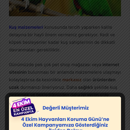
Kuş malzemeleri
konusunda tercih yaparken kalite
detayına bir hayli önem vermeniz gerekiyor. Kedi ve
köpek besleyenler kadar kuş sahiplerinin de dikkatli
davranmaları gerekliliktir.
Günümüzde pek çok pet shop mağazası veya
internet
sitesinin
bulunması bir anlamda malzemelere ulaşmayı
kolaylaştırsa da kesinlikle
markasız
olan
ürünlerden
uzak
durmanızı öneriyoruz. Daha
sağlıklı
şekilde kuş
beslemek ve beklediğinizden daha iyi verim elde
etmek için kalite detayını göz önünde bulundurmanız,
elbette işinizin daha da kolaylaşmasını sağlayacaktır.