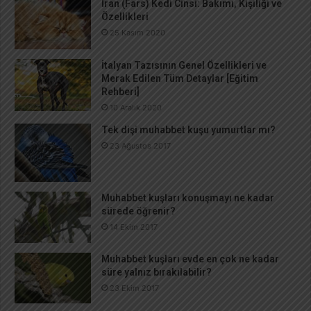
İran (Fars) Kedi Cinsi: Bakımı, Kişiliği ve
Özellikleri
25 Kasım 2020
İtalyan Tazısının Genel Özellikleri ve
Merak Edilen Tüm Detaylar [Eğitim
Rehberi]
10 Aralık 2020
Tek dişi muhabbet kuşu yumurtlar mı?
23 Ağustos 2017
Muhabbet kuşları konuşmayı ne kadar
sürede öğrenir?
14 Ekim 2017
Muhabbet kuşları evde en çok ne kadar
süre yalnız bırakılabilir?
23 Ekim 2017