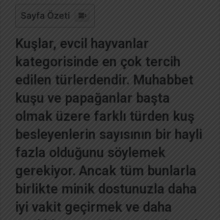
-
Sayfa Özeti
p
o
Kuşlar, evcil hayvanlar
s
t
kategorisinde en çok tercih
a
edilen türlerdendir. Muhabbet
g
ö
kuşu ve papağanlar başta
n
olmak üzere farklı türden kuş
d
e
besleyenlerin sayısının bir hayli
r
fazla olduğunu söylemek
m
e
gerekiyor. Ancak tüm bunlarla
k
birlikte minik dostunuzla daha
iyi vakit geçirmek ve daha