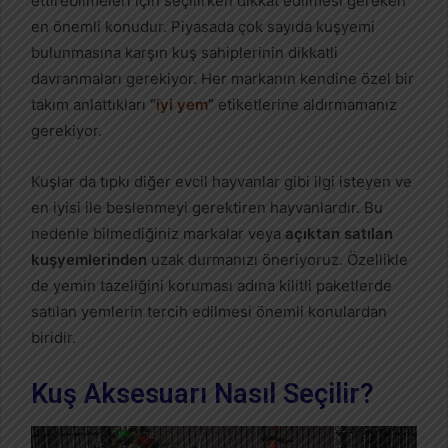
ettirebilmeleri için seçilirken dikkat edilmesi gereken
en önemli konudur. Piyasada çok sayıda kuşyemi
bulunmasına karşın kuş sahiplerinin dikkatli
davranmaları gerekiyor. Her markanın kendine özel bir
takım anlattıkları
“
iyi yem
”
etiketlerine aldırmamanız
gerekiyor.
Kuşlar da tıpkı diğer evcil hayvanlar gibi ilgi isteyen ve
en iyisi ile beslenmeyi gerektiren hayvanlardır. Bu
nedenle bilmediğiniz markalar veya
açıktan satılan
kuşyemlerinden
uzak durmanızı öneriyoruz. Özellikle
de yemin tazeliğini koruması adına kilitli paketlerde
satılan yemlerin tercih edilmesi önemli konulardan
biridir.
Kuş Aksesuarı Nasıl Seçilir?