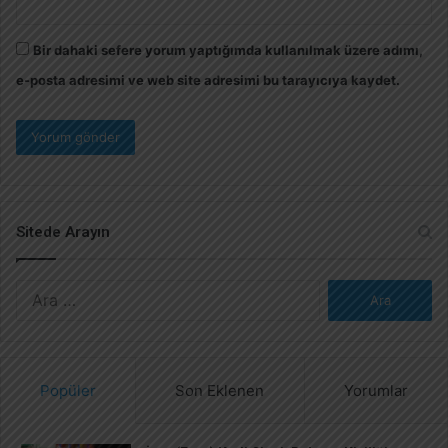
Bir dahaki sefere yorum yaptığımda kullanılmak üzere adımı,
e-posta adresimi ve web site adresimi bu tarayıcıya kaydet.
Sitede Arayın
A
r
a
m
a
Popüler
Son Eklenen
Yorumlar
: