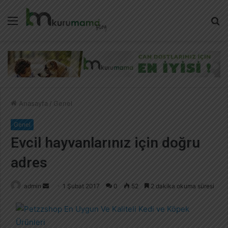
Menü
A
y
...
Anasayfa
/
Genel
Genel
Evcil hayvanlarınız için doğru
adres
admin
B
1 Şubat 2017
0
52
2 dakika okuma süresi
i
r
e