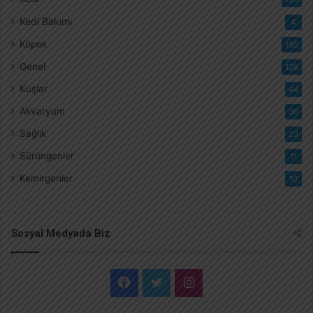
Kedi Bakımı
4
Köpek
185
Genel
129
Kuşlar
44
Akvaryum
36
Sağlık
23
Sürüngenler
11
Kemirgenler
10
Sosyal Medyada Biz
F
T
I
a
w
n