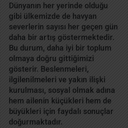
Dünyanın her yerinde olduğu
-
p
gibi ülkemizde de havyan
o
severlerin sayısı her geçen gün
s
t
daha bir artış göstermektedir.
a
g
Bu durum, daha iyi bir toplum
ö
olmaya doğru gittiğimizi
n
d
gösterir. Beslenmeleri,
e
ilgilenilmeleri ve yakın ilişki
r
m
kurulması, sosyal olmak adına
e
hem ailenin küçükleri hem de
k
büyükleri için faydalı sonuçlar
doğurmaktadır.