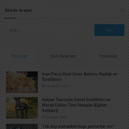
Sitede Arayın
A
r
a
m
a
Popüler
Son Eklenen
Yorumlar
:
İran (Fars) Kedi Cinsi: Bakımı, Kişiliği ve
Özellikleri
25 Kasım 2020
İtalyan Tazısının Genel Özellikleri ve
Merak Edilen Tüm Detaylar [Eğitim
Rehberi]
10 Aralık 2020
Tek dişi muhabbet kuşu yumurtlar mı?