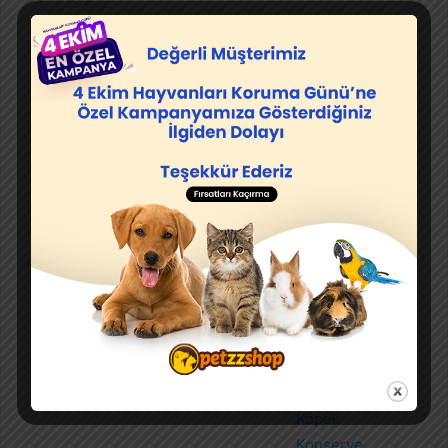
Kedi
Köpek
Kedi Kumu
Mamaları
Mamaları
Köpek
Konserve