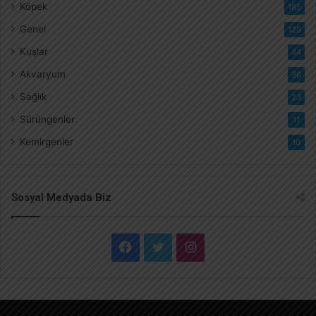
Köpek
185
Genel
129
Kuşlar
44
Akvaryum
36
Sağlık
23
Sürüngenler
11
Kemirgenler
10
Sosyal Medyada Biz
F
T
I
a
w
n
c
i
s