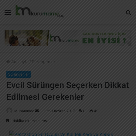
Menü
A
y
...
Anasayfa
/
Sürüngenler
Sürüngenler
Evcil Sürüngen Seçerken Dikkat
Edilmesi Gerekenler
Muhammed
B
22 Haziran 2017
0
49
i
1 dakika okuma süresi
r
e