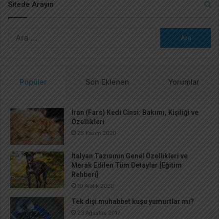
Sitede Arayın
A
r
a
m
a
Popüler
Son Eklenen
Yorumlar
:
İran (Fars) Kedi Cinsi: Bakımı, Kişiliği ve
Özellikleri
25 Kasım 2020
İtalyan Tazısının Genel Özellikleri ve
Merak Edilen Tüm Detaylar [Eğitim
Rehberi]
10 Aralık 2020
Tek dişi muhabbet kuşu yumurtlar mı?
23 Ağustos 2017