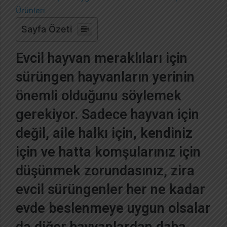
-
p
Sayfa Özeti
o
s
Evcil hayvan meraklıları için
t
a
sürüngen hayvanların yerinin
g
önemli olduğunu söylemek
ö
n
gerekiyor. Sadece hayvan için
d
e
değil, aile halkı için, kendiniz
r
için ve hatta komşularınız için
m
e
düşünmek zorundasınız, zira
k
evcil sürüngenler her ne kadar
evde beslenmeye uygun olsalar
da diğer hayvanlardan daha