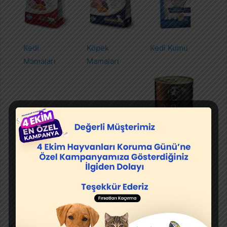
Kedi
Köpek
Kedi Kumu
Mamaları
Mamaları
Köpek
Konserve