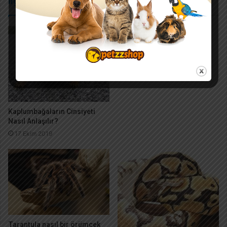
İlgili Makaleler
Kırmızı Yanaklı Su
Kaplumbağası
17 Kasım 2017
Kaplumbağaların Cinsiyeti
Nasıl Anlaşılır?
17 Ekim 2019
Tarantula nasıl bir örümcek