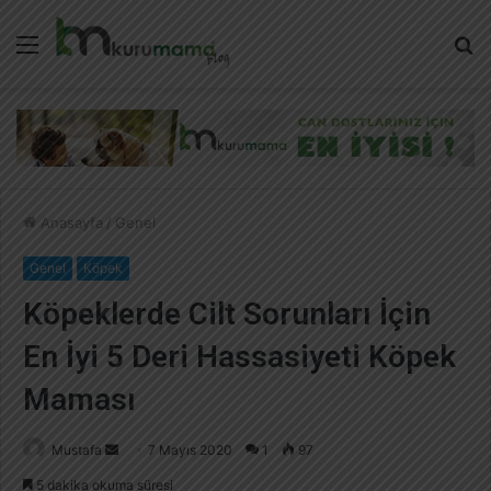
Menü
A
y
...
Anasayfa
/
Genel
Genel
Köpek
Köpeklerde Cilt Sorunları İçin
En İyi 5 Deri Hassasiyeti Köpek
Maması
Mustafa
B
7 Mayıs 2020
1
97
i
5 dakika okuma süresi