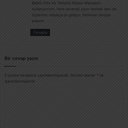
Balıklı Orta Irk Yetişkin Köpek Mamasını
k
kullanıyorum, hem severek yiyor hemde deri ve
i
tüylerine oldukça iyi geliyor, herkese tavsiye
:
ederim
Cevapla
Bir cevap yazın
E-posta hesabınız yayımlanmayacak.
Gerekli alanlar
*
ile
işaretlenmişlerdir