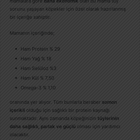
mamalara göre
daha ekonomik
olan bu mama tüy
sorunu yaşayan köpekler için özel olarak hazırlanmış
bir içeriğe sahiptir.
Mamanın içeriğinde;
Ham Protein % 29
Ham Yağ % 18
Ham Selüloz %3
Ham Kül % 7,50
Omega-3 % 1,10
oranında yer alıyor. Tüm bunlarla beraber
somon
içerikli
olduğu için sağlıklı bir protein kaynağı
sunmaktadır. Aynı zamanda köpeğinizin
tüylerinin
daha sağlıklı, parlak ve güçlü
olması için yardımcı
olacaktır.