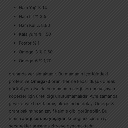
Ham Yağ % 14
Ham Lif % 3,5
Ham Kül % 8,80
Kalsiyum % 1,50
Fosfor % 1
Omega-3 % 0,60
Omega-6 % 1,70
oranında yer almaktadır. Bu mamanın içeriğindeki
protein ve
Omega-3
oranı her ne kadar düşük olarak
görünüyor olsa da bu mamanın alerji sorunu yaşayan
köpekler için üretildiği unutulmamalıdır. Aynı zamanda
geyik etiyle hazırlanmış olmasından dolayı Omega-3
oranı bakımından zayıf kalmış gibi görünebilir. Bu
mama
alerji sorunu yaşayan
köpeğiniz için en iyi
seçenekler arasında zirveye oynamaktadır.