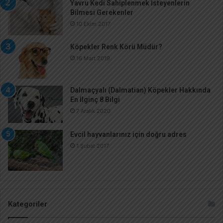
Yavru Kedi Sahiplenmek İsteyenlerin
Bilmesi Gerekenler
10 Ekim 2017
Köpekler Renk Körü Müdür?
16 Mart 2019
Dalmaçyalı (Dalmatian) Köpekler Hakkında
En İlginç 8 Bilgi
7 Aralık 2020
Evcil hayvanlarınız için doğru adres
1 Şubat 2017
Kategoriler