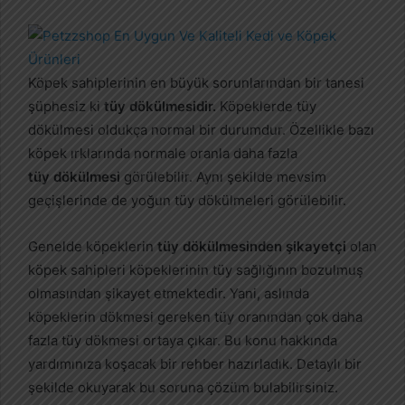
r
e
-
p
Köpek sahiplerinin en büyük sorunlarından bir tanesi
o
şüphesiz ki
tüy dökülmesidir.
Köpeklerde tüy
s
dökülmesi oldukça normal bir durumdur. Özellikle bazı
t
köpek ırklarında normale oranla daha fazla
a
tüy
dökülmesi
görülebilir. Aynı şekilde mevsim
g
geçişlerinde de yoğun tüy dökülmeleri görülebilir.
ö
n
Genelde köpeklerin
tüy dökülmesinden şikayetçi
olan
d
köpek sahipleri köpeklerinin tüy sağlığının bozulmuş
e
olmasından şikayet etmektedir. Yani, aslında
r
m
köpeklerin dökmesi gereken tüy oranından çok daha
e
fazla tüy dökmesi ortaya çıkar. Bu konu hakkında
k
yardımınıza koşacak bir rehber hazırladık. Detaylı bir
şekilde okuyarak bu soruna çözüm bulabilirsiniz.