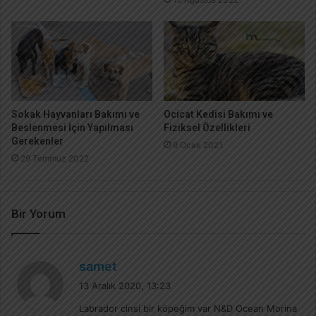
Sokak Hayvanları Bakımı ve
Ocicat Kedisi Bakımı ve
Beslenmesi İçin Yapılması
Fiziksel Özellikleri
Gerekenler
9 Ocak 2021
29 Temmuz 2022
Bir Yorum
d
samet
e
13 Aralık 2020, 13:23
d
Labrador cinsi bir köpeğim var N&D Ocean Morina
i