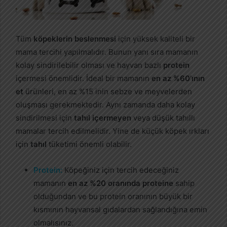
Tüm
köpeklerin beslenmesi
için yüksek kaliteli bir
mama tercihi yapılmalıdır. Bunun yanı sıra mamanın
kolay sindirilebilir olması ve hayvan bazlı
protein
içermesi önemlidir. İdeal bir mamanın
en az %60’ının
et
ürünleri, en az %15 inin sebze ve meyvelerden
oluşması gerekmektedir. Aynı zamanda daha kolay
sindirilmesi için
tahıl içermeyen
veya düşük tahıllı
mamalar tercih edilmelidir. Yine de küçük köpek ırkları
için
tahıl
tüketimi önemli olabilir.
Protein:
Köpeğiniz için tercih edeceğiniz
mamanın
en az %20 oranında proteine
sahip
olduğundan ve bu protein oranının büyük bir
kısmının hayvansal gıdalardan sağlandığına emin
olmalısınız.