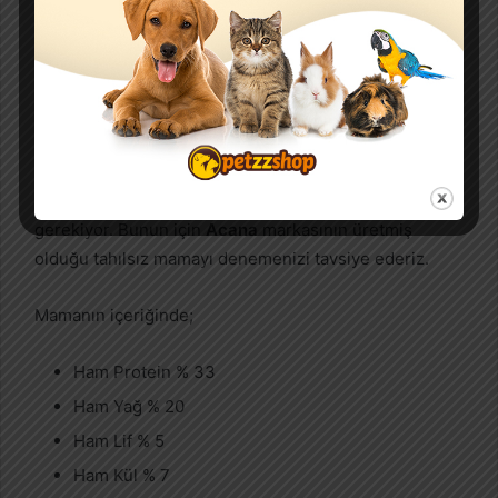
Tüm köpek sahipleri yavru köpekler için beslenmenin
ne kadar önemli olduğunu biliyor.
Yavru köpeklerin
ilk
1 yaşına kadar ki süreç içerisindeki beslenmeleri tüm
yaşamlarını etkiliyor. Bu yüzden yavru köpekler için
tercih edilen mamaların en yüksek kalitede olması
gerekiyor. Bunun için
Acana
markasının üretmiş
olduğu tahılsız mamayı denemenizi tavsiye ederiz.
Mamanın içeriğinde;
Ham Protein % 33
Ham Yağ % 20
Ham Lif % 5
Ham Kül % 7