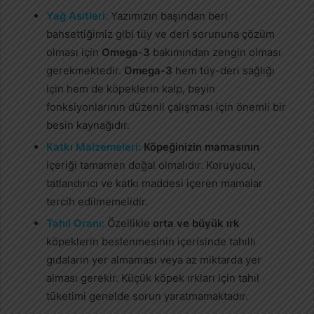
Yağ Asitleri:
Yazımızın başından beri
bahsettiğimiz gibi tüy ve deri sorununa çözüm
olması için
Omega-3
bakımından zengin olması
gerekmektedir.
Omega-3
hem tüy-deri sağlığı
için hem de köpeklerin kalp, beyin
fonksiyonlarının düzenli çalışması için önemli bir
besin kaynağıdır.
Katkı Malzemeleri:
Köpeğinizin mamasının
içeriği tamamen doğal olmalıdır. Koruyucu,
tatlandırıcı ve katkı maddesi içeren mamalar
tercih edilmemelidir.
Tahıl Oranı:
Özellikle
orta ve büyük ırk
köpeklerin beslenmesinin içerisinde tahıllı
gıdaların yer almaması veya az miktarda yer
alması gerekir. Küçük köpek ırkları için tahıl
tüketimi genelde sorun yaratmamaktadır.