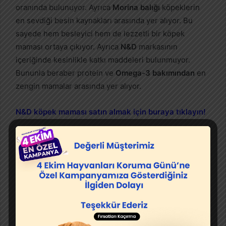
oranında bulunuyor. Ayrıca
Morina balığı
köpeklerin
en sevdiği besin kaynakları arasında yer alıyor. Bu
sayede hem besleyici hem de lezzetli bir köpek
maması ortaya çıkıyor. Ayrıca
N&D
markasının
içeriğinde kesinlikle katkı maddeleri bulunmuyor.
Bununla beraber protein ve
Omega-3 bakımından
en
zengin mamalar arasında yer alıyor.
N&D köpek maması satın almak için buraya tıklayın!
#3 Acana Puppy Tahılsız Tavuk ve
Balıklı Yavru Köpek Maması