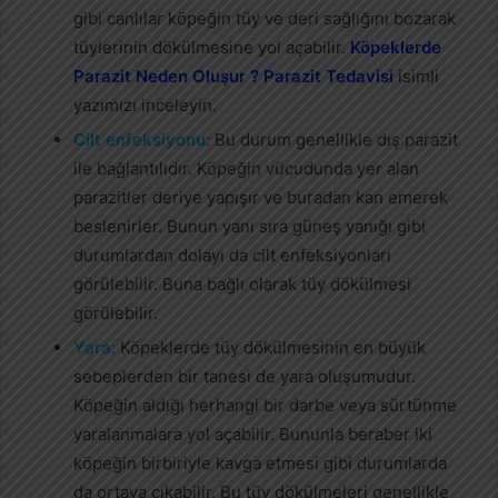
gibi canlılar köpeğin tüy ve deri sağlığını bozarak
tüylerinin dökülmesine yol açabilir.
Köpeklerde
Parazit Neden Oluşur ? Parazit Tedavisi
isimli
yazımızı inceleyin.
Cilt enfeksiyonu:
Bu durum genellikle dış parazit
ile bağlantılıdır. Köpeğin vücudunda yer alan
parazitler deriye yapışır ve buradan kan emerek
beslenirler. Bunun yanı sıra güneş yanığı gibi
durumlardan dolayı da cilt enfeksiyonları
görülebilir. Buna bağlı olarak tüy dökülmesi
görülebilir.
Yara:
Köpeklerde tüy dökülmesinin en büyük
sebeplerden bir tanesi de yara oluşumudur.
Köpeğin aldığı herhangi bir darbe veya sürtünme
yaralanmalara yol açabilir. Bununla beraber iki
köpeğin birbiriyle kavga etmesi gibi durumlarda
da ortaya çıkabilir. Bu tüy dökülmeleri genellikle