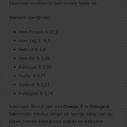
tüketmeyi sevdiklerini belirtmekte fayda var.
Mamanın İçeriğinde;
Ham Protein % 22,2
Ham Yağ % 15,7
Ham Lif % 2,9
Ham Kül % 5,38
Kalsiyum % 0,93
Fosfor % 0,71
Sodyum % 0,31
Potasyum % 0,74
bulunuyor. Bunun yanı sıra
Omega-3
ve
Omega-6
bakımından oldukça zengin bir içeriğe sahip olan bu
köpek maması köpeğinizin sağlıklı bir bağışıklık