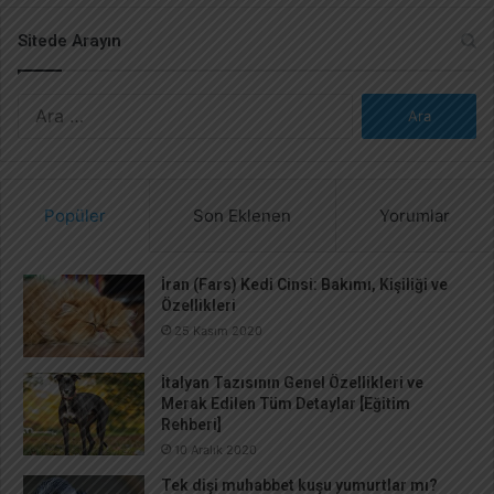
Sitede Arayın
A
r
a
m
a
Popüler
Son Eklenen
Yorumlar
:
İran (Fars) Kedi Cinsi: Bakımı, Kişiliği ve
Özellikleri
25 Kasım 2020
İtalyan Tazısının Genel Özellikleri ve
Merak Edilen Tüm Detaylar [Eğitim
Rehberi]
10 Aralık 2020
Tek dişi muhabbet kuşu yumurtlar mı?