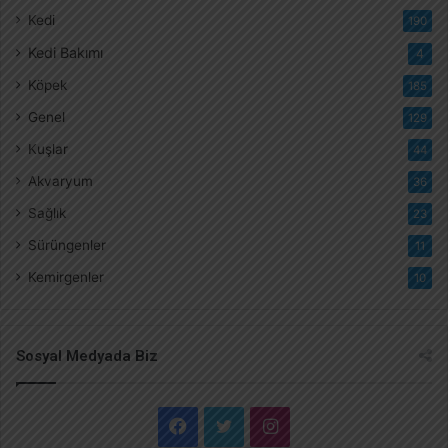
Kedi
190
Kedi Bakımı
4
Köpek
185
Genel
129
Kuşlar
44
Akvaryum
36
Sağlık
23
Sürüngenler
11
Kemirgenler
10
Sosyal Medyada Biz
F
T
I