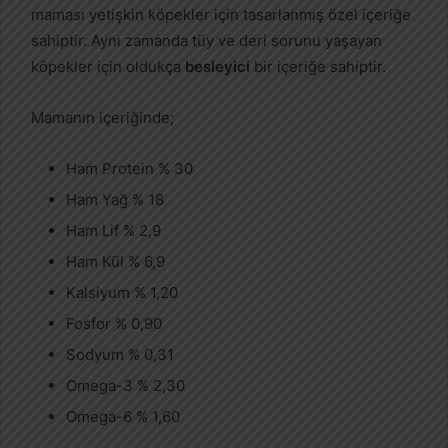
maması yetişkin köpekler için tasarlanmış özel içeriğe
sahiptir. Aynı zamanda tüy ve deri sorunu yaşayan
köpekler için oldukça
besleyici
bir içeriğe sahiptir.
Mamanın içeriğinde;
Ham Protein % 30
Ham Yağ % 18
Ham Lif % 2,9
Ham Kül % 6,9
Kalsiyum % 1,20
Fosfor % 0,90
Sodyum % 0,31
Omega-3 % 2,30
Omega-6 % 1,60