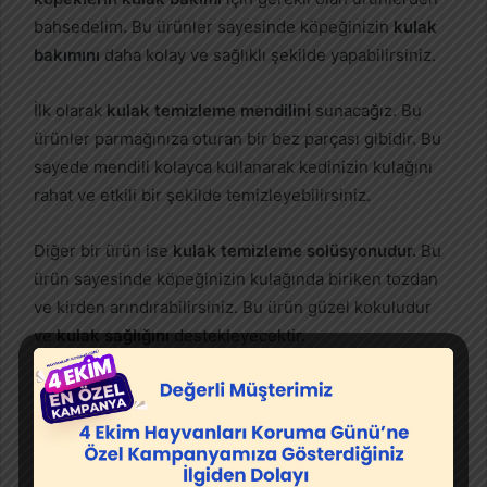
bahsedelim. Bu ürünler sayesinde köpeğinizin
kulak
bakımını
daha kolay ve sağlıklı şekilde yapabilirsiniz.
İlk olarak
kulak temizleme mendilini
sunacağız. Bu
ürünler parmağınıza oturan bir bez parçası gibidir. Bu
sayede mendili kolayca kullanarak kedinizin kulağını
rahat ve etkili bir şekilde temizleyebilirsiniz.
Diğer bir ürün ise
kulak temizleme solüsyonudur.
Bu
ürün sayesinde köpeğinizin kulağında biriken tozdan
ve kirden arındırabilirsiniz. Bu ürün güzel kokuludur
ve
kulak sağlığını
destekleyecektir.
Köpeklerin kulak bakımı için gerekli olan ürünlere
buraya tıklayarak ulaşabilirsiniz.
youtube abone satın al