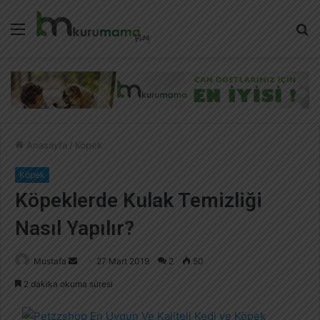
Menü
A
y
...
Anasayfa
/
Köpek
Köpek
Köpeklerde Kulak Temizliği
Nasıl Yapılır?
Mustafa
B
27 Mart 2019
2
50
i
2 dakika okuma süresi
r
e