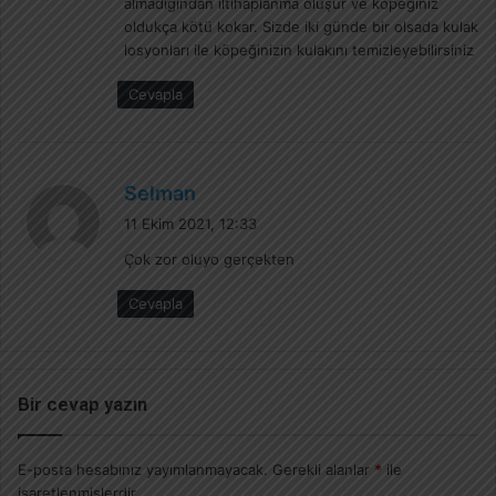
almadığından iltihaplanma oluşur ve köpeğiniz
oldukça kötü kokar. Sizde iki günde bir olsada kulak
losyonları ile köpeğinizin kulakını temizleyebilirsiniz
Cevapla
d
Selman
e
11 Ekim 2021, 12:33
d
Çok zor oluyo gerçekten
i
k
Cevapla
i
:
Bir cevap yazın
E-posta hesabınız yayımlanmayacak.
Gerekli alanlar
*
ile
işaretlenmişlerdir