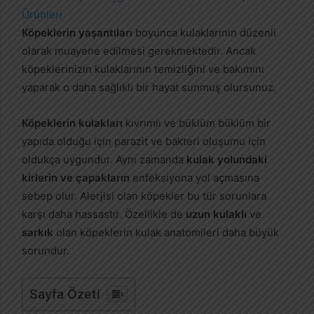
-
p
Köpeklerin yaşantıları
boyunca kulaklarının düzenli
o
olarak muayene edilmesi gerekmektedir. Ancak
s
köpeklerinizin kulaklarının temizliğini ve bakımını
t
yaparak o daha sağlıklı bir hayat sunmuş olursunuz.
a
g
Köpeklerin kulakları
kıvrımlı ve büklüm büklüm bir
ö
yapıda olduğu için parazit ve bakteri oluşumu için
n
oldukça uygundur. Aynı zamanda
kulak yolundaki
d
kirlerin ve çapakların
enfeksiyona yol açmasına
e
sebep olur. Alerjisi olan köpekler bu tür sorunlara
r
m
karşı daha hassastır. Özellikle de
uzun kulaklı
ve
e
sarkık
olan köpeklerin kulak anatomileri daha büyük
k
sorundur.
Sayfa Özeti