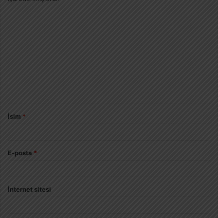
İsim
*
E-posta
*
İnternet sitesi