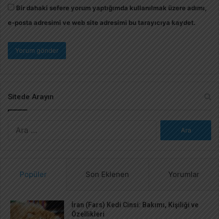
Bir dahaki sefere yorum yaptığımda kullanılmak üzere adımı,
e-posta adresimi ve web site adresimi bu tarayıcıya kaydet.
Sitede Arayın
A
r
a
m
a
Popüler
Son Eklenen
Yorumlar
:
İran (Fars) Kedi Cinsi: Bakımı, Kişiliği ve
Özellikleri