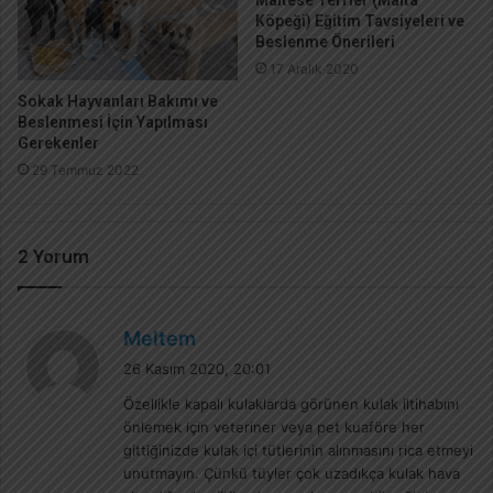
Maltese Terrier (Malta
Köpeği) Eğitim Tavsiyeleri ve
Beslenme Önerileri
17 Aralık 2020
Sokak Hayvanları Bakımı ve
Beslenmesi İçin Yapılması
Gerekenler
29 Temmuz 2022
2 Yorum
d
Meltem
e
26 Kasım 2020, 20:01
d
Özellikle kapalı kulaklarda görünen kulak iltihabını
i
önlemek için veteriner veya pet kuaföre her
k
gittiğinizde kulak içi tütlerinin alınmasını rica etmeyi
i
unutmayın. Çünkü tüyler çok uzadıkça kulak hava
: