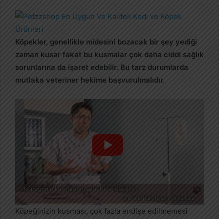
r
e
-
p
Köpekler, genellikle midesini bozacak bir şey yediği
o
zaman kusar fakat bu kusmalar çok daha ciddi sağlık
s
sorunlarına da işaret edebilir. Bu tarz durumlarda
t
mutlaka veteriner hekime başvurulmalıdır.
a
g
ö
n
d
e
r
m
e
k
Köpeğinizin kusması, çok fazla endişe edilmemesi