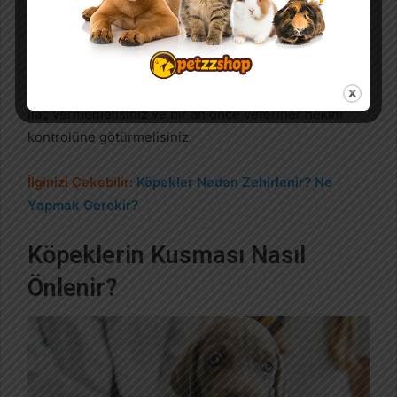
Tabii ki tüm bunları uygulamadan önce bir
veteriner hekim tavsiyesi almak çok daha faydalı
olacaktır.
Önemli Not:
Bu tarz durumlarda köpeğinize kesinlikle
ilaç vermemelisiniz ve bir an önce veteriner hekim
kontrolüne götürmelisiniz.
İlginizi Çekebilir:
Köpekler Neden Zehirlenir? Ne
Yapmak Gerekir?
Köpeklerin Kusması Nasıl
Önlenir?