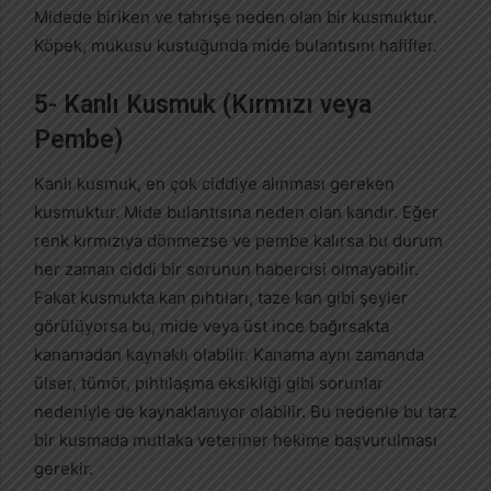
Midede biriken ve tahrişe neden olan bir kusmuktur.
Köpek, mukusu kustuğunda mide bulantısını hafifler.
5- Kanlı Kusmuk (Kırmızı veya
Pembe)
Kanlı kusmuk, en çok ciddiye alınması gereken
kusmuktur. Mide bulantısına neden olan kandır. Eğer
renk kırmızıya dönmezse ve pembe kalırsa bu durum
her zaman ciddi bir sorunun habercisi olmayabilir.
Fakat kusmukta kan pıhtıları, taze kan gibi şeyler
görülüyorsa bu, mide veya üst ince bağırsakta
kanamadan kaynaklı olabilir. Kanama aynı zamanda
ülser, tümör, pıhtılaşma eksikliği gibi sorunlar
nedeniyle de kaynaklanıyor olabilir. Bu nedenle bu tarz
bir kusmada mutlaka veteriner hekime başvurulması
gerekir.