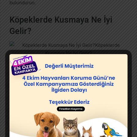
bulundurun.
Köpeklerde Kusmaya Ne İyi
Gelir?
Bu tür durumlarda köpeğinize hiçbir şey
yedirmemelisiniz.
Çok ufak miktarda su verebilirsiniz. Çünkü kusma
nedeniyle köpeğiniz susuz kalmış olabilir.
Biraz zaman geçene kadar bir şey yedirmeyin ve
daha sonra ufak miktarlarda mama verebilirsiniz.
Daha fazla kusmuyorsa birkaç gün ufak
miktarlarda öğünler verebilirsiniz.