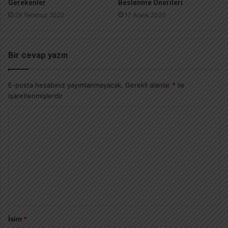
Gerekenler
Beslenme Önerileri
29 Temmuz 2022
17 Aralık 2020
Bir cevap yazın
E-posta hesabınız yayımlanmayacak.
Gerekli alanlar
*
ile
işaretlenmişlerdir
İsim
*