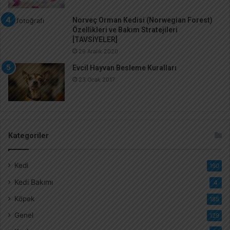
Norveç Orman Kedisi (Norwegian Forest)
Özellikleri ve Bakım Stratejileri
[TAVSİYELER]
29 Aralık 2020
Evcil Hayvan Besleme Kuralları
23 Ocak 2017
Kategoriler
Kedi
190
Kedi Bakımı
4
Köpek
185
Genel
129