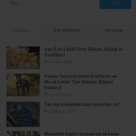
r
a
m
a
Popüler
Son Eklenen
Yorumlar
:
İran (Fars) Kedi Cinsi: Bakımı, Kişiliği ve
Özellikleri
25 Kasım 2020
İtalyan Tazısının Genel Özellikleri ve
Merak Edilen Tüm Detaylar [Eğitim
Rehberi]
10 Aralık 2020
Tek dişi muhabbet kuşu yumurtlar mı?
23 Ağustos 2017
Muhabbet kuşları konuşmayı ne kadar