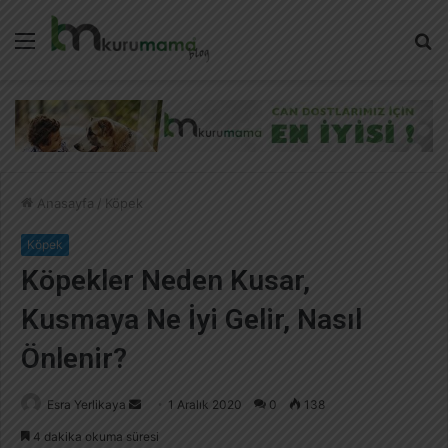
Menü
A
y
...
Anasayfa
/
Köpek
Köpek
Köpekler Neden Kusar,
Kusmaya Ne İyi Gelir, Nasıl
Önlenir?
Esra Yerlikaya
B
1 Aralık 2020
0
138
i
4 dakika okuma süresi