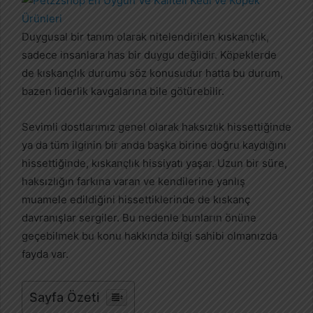
-
p
Duygusal bir tanım olarak nitelendirilen kıskançlık,
o
sadece insanlara has bir duygu değildir. Köpeklerde
s
de kıskançlık durumu söz konusudur hatta bu durum,
t
bazen liderlik kavgalarına bile götürebilir.
a
g
Sevimli dostlarımız genel olarak haksızlık hissettiğinde
ö
ya da tüm ilginin bir anda başka birine doğru kaydığını
n
hissettiğinde, kıskançlık hissiyatı yaşar. Uzun bir süre,
d
haksızlığın farkına varan ve kendilerine yanlış
e
muamele edildiğini hissettiklerinde de kıskanç
r
m
davranışlar sergiler. Bu nedenle bunların önüne
e
geçebilmek bu konu hakkında bilgi sahibi olmanızda
k
fayda var.
Sayfa Özeti