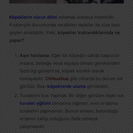
Köpeklerin vücut dilini
anlamak oldukça önemlidir.
Kıskançlık durumunda verdikleri tepkiler ile size bazı
şeyler anlatabilir. Peki,
köpekler kıskandıklarında ne
yapar?
Aşırı havlama:
Eğer bir köpeğin sahibi başka bir
insana, bebeğe veya eşyaya olması gerekenden
fazla ilgi gösterirse, köpek sürekli olarak
havlayabilir.
Chihuahua
gibi ırklarda bu durum sık
görülür. Bazı
köpeklerde uluma
görülebilir.
Tuvaletini Eve Yapmak: Bir diğer görülen tepki ise
tuvalet eğitimi
olmasına rağmen, evin ortasına
tuvaletini yapmasıdır. Bunun anlamı; bulunduğu
ortamın sahip olduğunu ifade etmeye
çalışmasıdır.