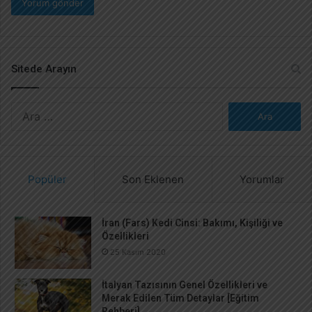
Sitede Arayın
A
r
a
m
a
Popüler
Son Eklenen
Yorumlar
:
İran (Fars) Kedi Cinsi: Bakımı, Kişiliği ve
Özellikleri
25 Kasım 2020
İtalyan Tazısının Genel Özellikleri ve
Merak Edilen Tüm Detaylar [Eğitim
Rehberi]