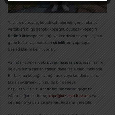
Yapılan deneyde, köpek sahiplerinin genel olarak
verdikleri bilgi; gerçek köpeğin, oyuncak köpeğin
üstünü örtmeye
çalıştığı ve kendisini sevmesi için o
güne kadar yapmadıkları
şirinlikleri yapmaya
başladıklarını belirtiyorlar.
Aslında köpeklerdeki
duygu hassasiyeti,
insanlarınki
ile aynı hatta zaman zaman daha fazla olabilmektedir.
Bir bakıma köpeğinizi eğitmek veya kendinizi daha
fazla sevdirmek için bu tip bir deneye
başvurabilirsiniz. Ancak hatırlatmadan geçmek
istemediğim bir konu;
köpeğiniz aşırı kıskanç
ise
çevresine ya da size istemeden zarar verebilir.