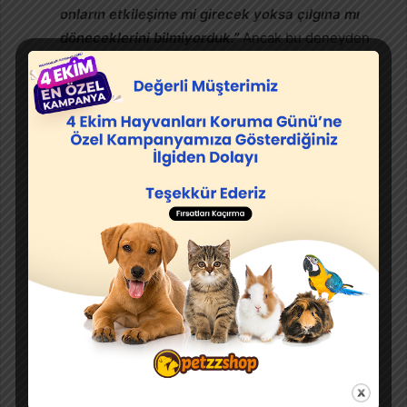
onların etkileşime mi girecek yoksa çılgına mı
döneceklerini bilmiyorduk.”
Ancak bu deneyden
sonra bazı köpeklerin agresif olması bile çalışma
içerisinde gösterdikleri kıskançlık sayesinde
gitmişti.
Köpeklerde Kıskançlık Deneyi
Sonucu