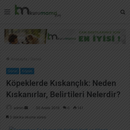
Menü
A
y
...
Anasayfa
/
Genel
Genel
Köpek
Köpeklerde Kıskançlık: Neden
Kıskanırlar, Belirtileri Nelerdir?
admin
B
30 Aralık 2016
0
141
i
3 dakika okuma süresi
r
e