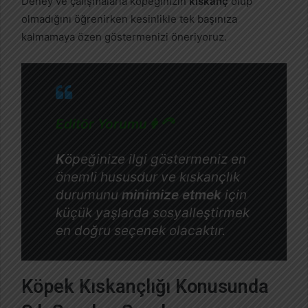
Deney ve çalışmalarla köpeğinizin
kıskanç
olup
olmadığını öğrenirken kesinlikle tek başınıza
kalmamaya özen göstermenizi öneriyoruz.
Editör Yorumu👩‍🦳
K
öpeğinize ilgi göstermeniz en
önemli hususdur ve kıskançlık
durumunu
minimize etmek
için
küçük yaşlarda sosyalleştirmek
en doğru seçenek olacaktır.
Köpek Kıskançlığı Konusunda