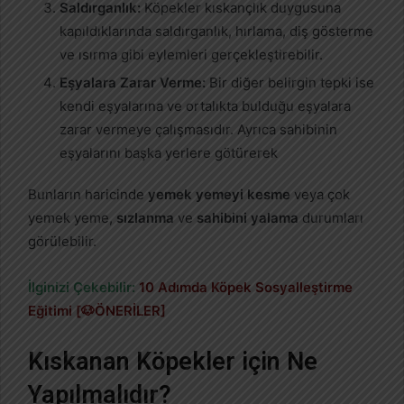
Saldırganlık:
Köpekler kıskançlık duygusuna
kapıldıklarında saldırganlık, hırlama, diş gösterme
ve ısırma gibi eylemleri gerçekleştirebilir.
Eşyalara Zarar Verme:
Bir diğer belirgin tepki ise
kendi eşyalarına ve ortalıkta bulduğu eşyalara
zarar vermeye çalışmasıdır. Ayrıca sahibinin
eşyalarını başka yerlere götürerek
Bunların haricinde
yemek yemeyi kesme
veya çok
yemek yeme,
sızlanma
ve
sahibini yalama
durumları
görülebilir.
İlginizi Çekebilir:
10 Adımda Köpek Sosyalleştirme
Eğitimi [🐶ÖNERİLER]
Kıskanan Köpekler için Ne
Yapılmalıdır?