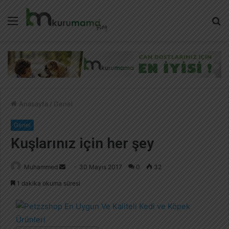
Menü
A
y
...
Anasayfa
/
Genel
Genel
Kuşlarınız için her şey
Muhammed
B
30 Mayıs 2017
0
32
i
1 dakika okuma süresi
r
e
-
p