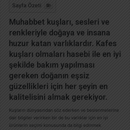
Sayfa Özeti
o
s
Muhabbet kuşları, sesleri ve
t
a
renkleriyle doğaya ve insana
g
huzur katan varlıklardır. Kafes
ö
n
kuşları olmaları hasebi ile en iyi
d
e
şekilde bakım yapılması
r
gereken doğanın eşsiz
m
e
güzellikleri için her şeyin en
k
kalitelisini almak gerekiyor.
Kuşların dünyasından söz ederken ve beslenmelerine
dair bilgiler verirken bir de bu varlıklar için en iyi
ürünlerin seçimi konusunda da bilgi edinmek