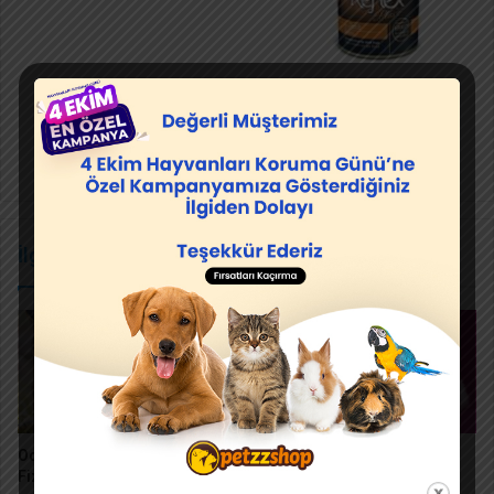
Köpek
Konserve
İlgili Makaleler
Ocicat Kedisi Bakımı ve
Himalayan Kedisinin En
Fiziksel Özellikleri
Belirgin 7 Özelliği ve Bakım