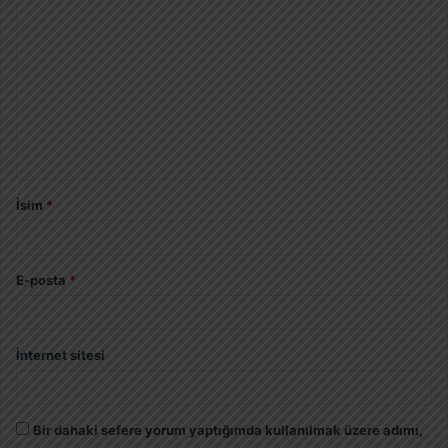
İsim
*
E-posta
*
İnternet sitesi
Bir dahaki sefere yorum yaptığımda kullanılmak üzere adımı,