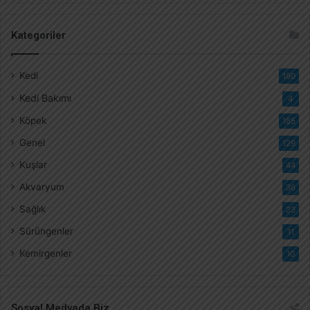
Kategoriler
Kedi
190
Kedi Bakımı
4
Köpek
185
Genel
129
Kuşlar
44
Akvaryum
36
Sağlık
23
Sürüngenler
11
Kemirgenler
10
Sosyal Medyada Biz