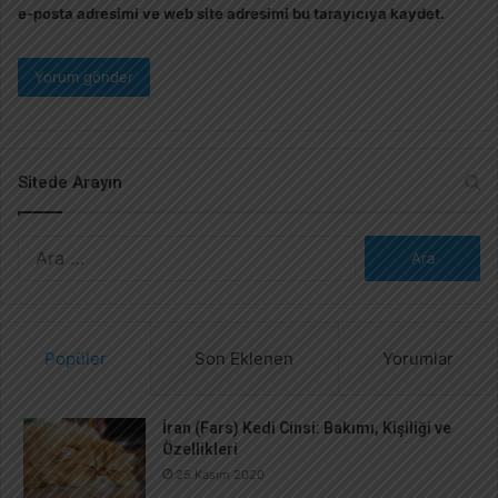
e-posta adresimi ve web site adresimi bu tarayıcıya kaydet.
Sitede Arayın
A
r
a
m
a
Popüler
Son Eklenen
Yorumlar
:
İran (Fars) Kedi Cinsi: Bakımı, Kişiliği ve
Özellikleri
25 Kasım 2020