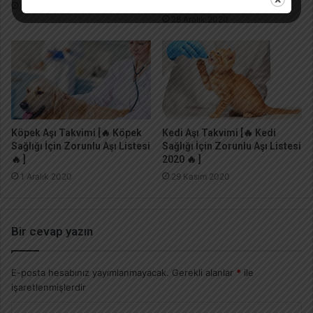
Önerileri
9 Ocak 2021
28 Aralık 2020
Köpek Aşı Takvimi [🔥 Köpek
Kedi Aşı Takvimi [🔥 Kedi
Sağlığı İçin Zorunlu Aşı Listesi
Sağlığı İçin Zorunlu Aşı Listesi
🔥 ]
2020 🔥 ]
1 Aralık 2020
29 Kasım 2020
Bir cevap yazın
E-posta hesabınız yayımlanmayacak.
Gerekli alanlar
*
ile
işaretlenmişlerdir