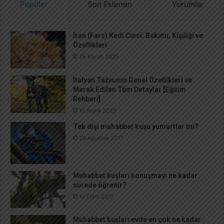
Popüler
Son Eklenen
Yorumlar
:
İran (Fars) Kedi Cinsi: Bakımı, Kişiliği ve
Özellikleri
25 Kasım 2020
İtalyan Tazısının Genel Özellikleri ve
Merak Edilen Tüm Detaylar [Eğitim
Rehberi]
10 Aralık 2020
Tek dişi muhabbet kuşu yumurtlar mı?
23 Ağustos 2017
Muhabbet kuşları konuşmayı ne kadar
sürede öğrenir?
14 Ekim 2017
Muhabbet kuşları evde en çok ne kadar