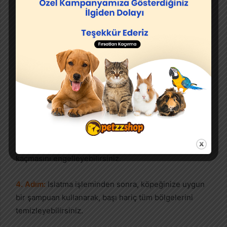
2. Adım:
Köpekler genel olarak yapıları gereği banyo
yapmaktan hoşlanmazlar ve yıkanacaklarını anladıkları
andan itibaren kaçmaya yönelik davranışlar
sergilemeye başlar. Bir anda huysuz tavırlar içerisine
girerek korkmaya başlarlar. Bu gibi durumların
oluşmasını önlemek için köpeğinizi banyoya sokarken
sakin ve rahat olmasını sağlayın.
3. Adım:
Köpeğinizi yıkamaya başladıktan sonra, suyun
gözüne ve kulağına kaçmamasına dikkat etmeniz
gerekir. Bunun için önlem almak için kulaklarına
pamuk tıkayabilir ve bu sayede kulaklarına su
kaçmasını engelleyebilirsiniz.
4. Adım:
Islatma işleminden sonra, köpeğinize uygun
bir şampuan kullanarak, başı hariç tüm bölgelerini
temizleyebilirsiniz.