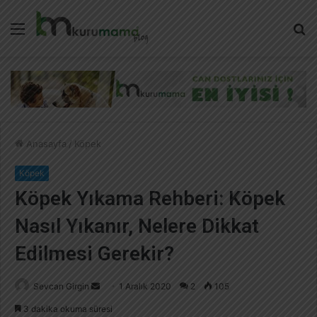
Menü
A
y
...
Anasayfa
/
Köpek
Köpek
Köpek Yıkama Rehberi: Köpek
Nasıl Yıkanır, Nelere Dikkat
Edilmesi Gerekir?
Sevcan Girgin
B
1 Aralık 2020
2
105
i
3 dakika okuma süresi