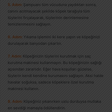
5. Adım:
Şampuanı tüm vücuduna yaydıktan sonra,
canını acıtmayacak şekilde köpek tarağıyla tüm
tüylerini fırçalayarak, tüylerinin derinlemesine
temizlenmesini sağlayın.
6. Adım:
Yıkama işlemini iki kere yapın ve köpeğinizi
durulayarak banyodan çıkartın.
7. Adım:
Köpeğinizin tüylerini kurutmak için saç
kurutma makinesi kullanmayın. Bu köpeğinizin sağlığı
açısından zararlıdır. Eğer hava koşulları güzelse,
tüylerin kendi kendine kurumasını sağlayın. Aksi halde
havalar soğuksa, sadece köpeklere özel kurutma
makinesi kullanın.
8. Adım:
Köpeğiniz yıkanırken uslu durduysa mutlaka
en sevdiği mamayla ödüllendirin.