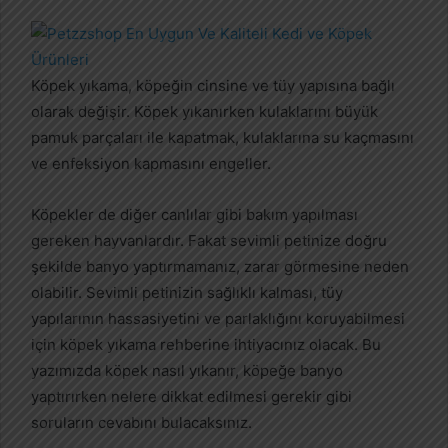
r
e
-
p
Köpek yıkama, köpeğin cinsine ve tüy yapısına bağlı
o
olarak değişir. Köpek yıkanırken kulaklarını büyük
s
pamuk parçaları ile kapatmak, kulaklarına su kaçmasını
t
ve enfeksiyon kapmasını engeller.
a
g
Köpekler de diğer canlılar gibi bakım yapılması
ö
gereken hayvanlardır. Fakat sevimli petinize doğru
n
şekilde banyo yaptırmamanız, zarar görmesine neden
d
olabilir. Sevimli petinizin sağlıklı kalması, tüy
e
yapılarının hassasiyetini ve parlaklığını koruyabilmesi
r
m
için köpek yıkama rehberine ihtiyacınız olacak. Bu
e
yazımızda köpek nasıl yıkanır, köpeğe banyo
k
yaptırırken nelere dikkat edilmesi gerekir gibi
soruların cevabını bulacaksınız.