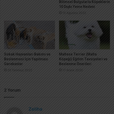
Bilimsel Bulgularla Köpeklerin
10 Dışkı Yeme Nedeni
15 Ağustos 2022
Sokak Hayvanları Bakımı ve
Maltese Terrier (Malta
Beslenmesi İçin Yapılması
Köpeği) Eğitim Tavsiyeleri ve
Gerekenler
Beslenme Önerileri
29 Temmuz 2022
17 Aralık 2020
2 Yorum
d
Zeliha
e