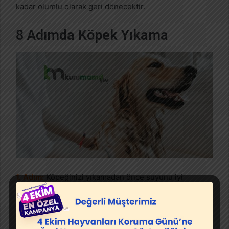
kadar olumlu olarak geri dönecektir.
8 Adımda Köpek Yıkama
1. Adım:
Köpeğinizi yıkamadan önce suyunu iyi
ayarlamanız gerekir. Bu nedenle ılık suda yıkamak
köpeğiniz için en ideal olandır.