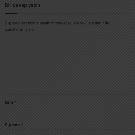
Bir cevap yazın
E-posta hesabınız yayımlanmayacak.
Gerekli alanlar
*
ile
işaretlenmişlerdir
İsim
*
E-posta
*