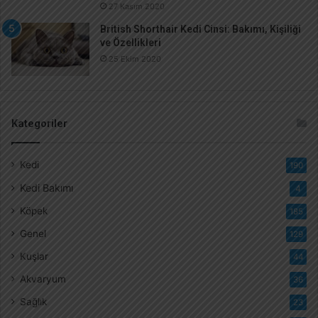
27 Kasım 2020
British Shorthair Kedi Cinsi: Bakımı, Kişiliği
ve Özellikleri
25 Ekim 2020
Kategoriler
Kedi
190
Kedi Bakımı
4
Köpek
185
Genel
129
Kuşlar
44
Akvaryum
36
Sağlık
23