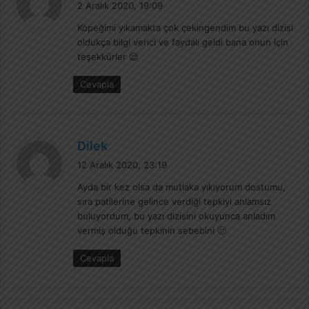
2 Aralık 2020, 19:09
d
Köpeğimi yıkamakta çok çekingendim bu yazı dizisi
i
oldukça bilgi verici ve faydalı geldi bana onun için
k
teşekkürler 😌
i
:
Cevapla
d
Dilek
e
12 Aralık 2020, 23:19
d
Ayda bir kez olsa da mutlaka yıkıyorum dostumu,
i
sıra patilerine gelince verdiği tepkiyi anlamsız
k
buluyordum, bu yazı dizisini okuyunca anladım
i
vermiş olduğu tepkinin sebebini 🙂
:
Cevapla