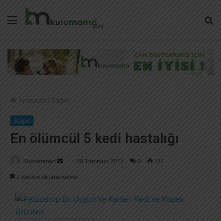
Menü
A
y
...
Anasayfa
/
Sağlık
Sağlık
En ölümcül 5 kedi hastalığı
Muhammed
B
28 Temmuz 2017
0
174
i
2 dakika okuma süresi
r
e
-
p