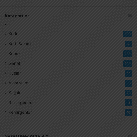
Kategoriler
Kedi
190
Kedi Bakımı
4
Köpek
185
Genel
129
Kuşlar
44
Akvaryum
36
Sağlık
23
Sürüngenler
11
Kemirgenler
10
Sosyal Medyada Biz