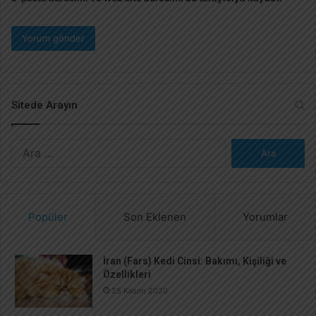
Sitede Arayın
A
r
a
m
a
Popüler
Son Eklenen
Yorumlar
:
İran (Fars) Kedi Cinsi: Bakımı, Kişiliği ve
Özellikleri
25 Kasım 2020