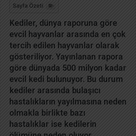
Sayfa Özeti
o
s
Kediler, dünya raporuna göre
t
a
evcil hayvanlar arasında en çok
g
tercih edilen hayvanlar olarak
ö
n
gösteriliyor. Yayınlanan rapora
d
e
göre dünyada 500 milyon kadar
r
evcil kedi bulunuyor. Bu durum
m
e
kediler arasında bulaşıcı
k
hastalıkların yayılmasına neden
olmakla birlikte bazı
hastalıklar ise kedilerin
ölümüne neden oluyor.