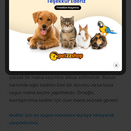
Kesinlikle aksatılmadan aşı takvimine uyulması gerekir.
Aksi halde ölümcül hastalıklar görülebilir.
Kedilere Hangi Aşılar Yaptırılmalıdır? Karma Aşı
Beslenme
Kedilerin beslenmesi de gelişimleri için oldukça
önemlidir. Bunun için kaliteli mama seçimi büyük önem
taşımaktadır. Standart bir kedi için protein oranı
yüksek bir mama seçimine dikkat edilmelidir. Bunun
haricinde eğer kedinin özel bir durumu varsa buna
uygun mama seçimi yapılmalıdır. Örneğin,
kısırlaştırılmış kediler için özel mama seçmek gerekir.
Kediler için en uygun mamalara buraya tıklayarak
ulaşabilirsiniz.