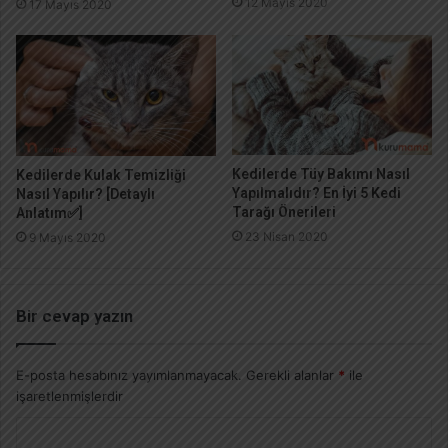
12 Mayıs 2020
17 Mayıs 2020
Kedilerde Tüy Bakımı Nasıl
Kedilerde Kulak Temizliği
Yapılmalıdır? En İyi 5 Kedi
Nasıl Yapılır? [Detaylı
Tarağı Önerileri
Anlatım✅]
23 Nisan 2020
9 Mayıs 2020
Bir cevap yazın
E-posta hesabınız yayımlanmayacak.
Gerekli alanlar
*
ile
işaretlenmişlerdir