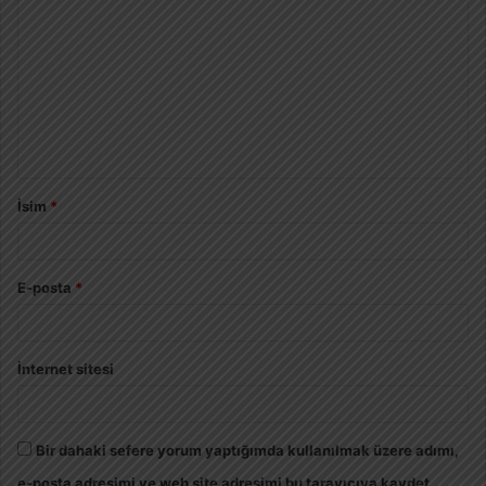
İsim
*
E-posta
*
İnternet sitesi
Bir dahaki sefere yorum yaptığımda kullanılmak üzere adımı,
e-posta adresimi ve web site adresimi bu tarayıcıya kaydet.