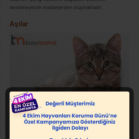
destekleyecek maddelerden oluşmaktadır.
Aşılar
Kediler, annesinden ayrıldıktan sonra aşı takvimine
göre aşı planı yapılmalıdır. Kedilerde görülen pek çok
farklı hastalık olduğu için aşıların önemi büyüktür.