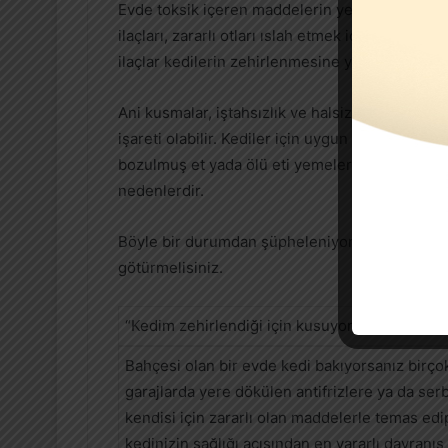
Evde toksik içeren maddelerin yenmesi, gıda s
ilaçları, zararlı otları ıslah etmek için bahçeler
ilaçlar kedilerin zehirlenmesine yol açar.
Ani kusmalar, iştahsızlık ve halsizlik kedilerde
işareti olabilir. Kediler için uygun olmayan mam
bozulmuş et yada ölü eti yemeleri de zehirlen
nedenlerdir.
Böyle bir durumdan şüpheleniyorsanız kesinlikl
götürmelisiniz.
“Kedim zehirlendiği için kusuyor olabilir mi ?”
Bahçesi olan bir evde kedi bakıyorsanız birçok
garajlarda yere dökülen antifrizlere ya da se
kendisi için zararlı olan maddelerle temas ed
kedinizin sağlığı açısından en yararlı davranış 