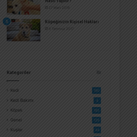
Nasıl Yapılır?
27 Mart 2019
Köpeğinizin Kişisel Hakları
9 Temmuz 2017
Kategoriler
Kedi
190
Kedi Bakımı
4
Köpek
185
Genel
129
Kuşlar
44