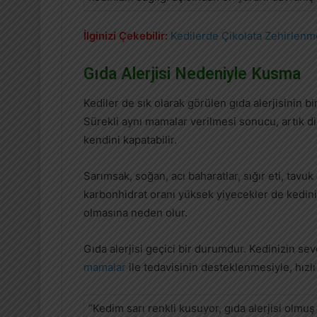
İlginizi Çekebilir:
Kedilerde Çikolata Zehirlenm
Gıda Alerjisi Nedeniyle Kusma
Kediler de sık olarak görülen gıda alerjisinin b
Sürekli aynı mamalar verilmesi sonucu, artık di
kendini kapatabilir.
Sarımsak, soğan, acı baharatlar, sığır eti, tavuk 
karbonhidrat oranı yüksek yiyecekler de kediniz
olmasına neden olur.
Gıda alerjisi geçici bir durumdur. Kedinizin se
mamalar
ile tedavisinin desteklenmesiyle, hızlı 
“Kedim sarı renkli kusuyor, gıda alerjisi olmuş 