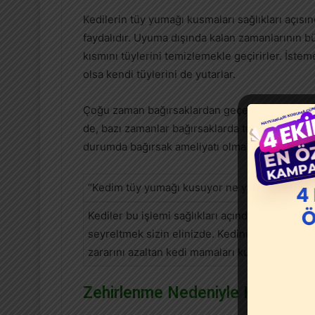
Kedilerin tüy yumağı kusmaları sağlıkları açısı
faydalıdır. Uyuma dışında kalan zamanlarının b
kısmını tüylerini temizlemekle geçirirler. İste
olsa kendi tüylerini de yutarlar.
Çoğu zaman bağırsaklardan geçerek dışkı olara
de, bazı zamanlar bağırsaklarda tıkanıklığa yol a
durumda bağırsak ameliyatı olma ihtimali yükse
“Kedim tüy yumağı kusuyor ne yapmalıyım ?”
Kediler bu işlemi sağlıkları açından yapmak z
seyreltmek sizin elinizde. Kedinizin tüylerini ke
zararını azaltan kedi mamaları kullanabilirsiniz
Zehirlenme Nedeniyle Kusma