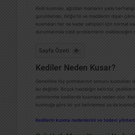
Kedi kusması, ağızdan mamanın yada herhangi 
guruldaması, böğürtü ve maddenin dışarı çıkmas
kusmaları her ne kadar sahipleri için normal k
durumlarında ciddi problemlerin olabileceğini
Sayfa Özeti
Kediler Neden Kusar?
Genellikle tüy yutmalarının sonucu kustukları 
bu değildir. Birçok hastalığın belirtisi, yedikler
zehirlenme kedilerde kusmaya neden olur. Kedi 
kusmuğa göre bir yol belirlemesi ya da kusmuğu
Kedilerin kusma nedenlerini ve tedavi yöntemle