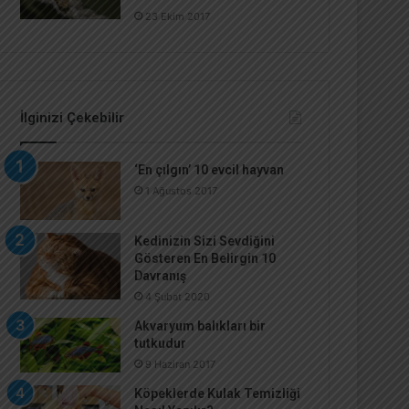
23 Ekim 2017
İlginizi Çekebilir
‘En çılgın’ 10 evcil hayvan
1 Ağustos 2017
Kedinizin Sizi Sevdiğini
Gösteren En Belirgin 10
Davranış
4 Şubat 2020
Akvaryum balıkları bir
tutkudur
9 Haziran 2017
Köpeklerde Kulak Temizliği