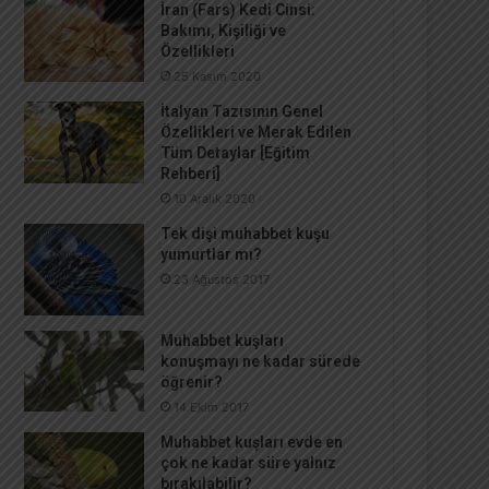
İran (Fars) Kedi Cinsi:
Bakımı, Kişiliği ve
Özellikleri
25 Kasım 2020
İtalyan Tazısının Genel
Özellikleri ve Merak Edilen
Tüm Detaylar [Eğitim
Rehberi]
10 Aralık 2020
Tek dişi muhabbet kuşu
yumurtlar mı?
23 Ağustos 2017
Muhabbet kuşları
konuşmayı ne kadar sürede
öğrenir?
14 Ekim 2017
Muhabbet kuşları evde en
çok ne kadar süre yalnız
bırakılabilir?