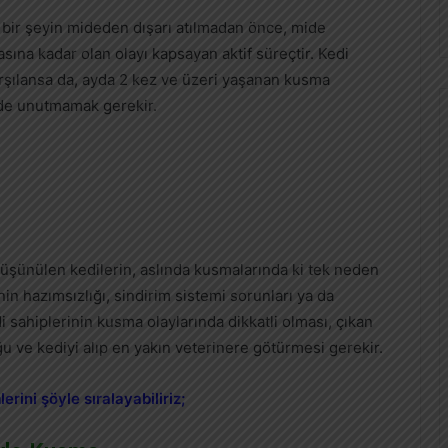
bir şeyin mideden dışarı atılmadan önce, mide
ına kadar olan olayı kapsayan aktif süreçtir. Kedi
arşılansa da, ayda 2 kez ve üzeri yaşanan kusma
 de unutmamak gerekir.
düşünülen kedilerin, aslında kusmalarında ki tek neden
inin hazımsızlığı, sindirim sistemi sorunları ya da
sahiplerinin kusma olaylarında dikkatli olması, çıkan
 ve kediyi alıp en yakın veterinere götürmesi gerekir.
rini şöyle sıralayabiliriz;