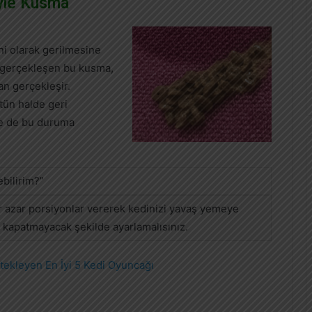
yle Kusma
ni olarak gerilmesine
gerçekleşen bu kusma,
n gerçekleşir.
tün halde geri
de de bu duruma
bilirim?”
r azar porsiyonlar vererek kedinizi yavaş yemeye
ını kapatmayacak şekilde ayarlamalısınız.
tekleyen En İyi 5 Kedi Oyuncağı