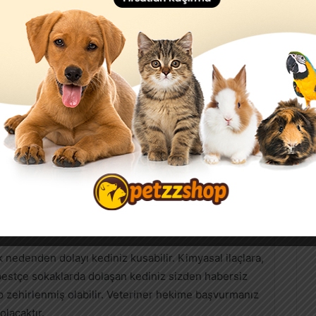
preyleri, böcek
de kullanılan sprey
 zehirlenmelerin
aların verilmesi,
melerinde önemli
e kedinizi kusmuk örneği ile bir veterinere
 nedenden dolayı kediniz kusabilir. Kimyasal ilaçlara,
rbestçe sokaklarda dolaşan kediniz sizden habersiz
ip zehirlenmiş olabilir. Veteriner hekime başvurmanız
olacaktır.