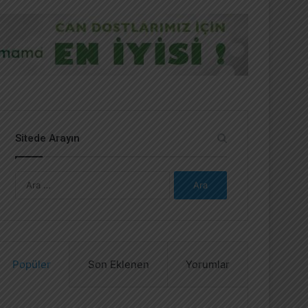
Sitede Arayın
A
r
a
m
a
:
Popüler
Son Eklenen
Yorumlar