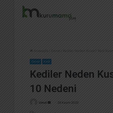
Anasayfa
/
Genel
/
Kediler Neden Kusar? Kedi Kus
Genel
Kedi
Kediler Neden Ku
10 Nedeni
Umut
B
26 Kasım 2020
i