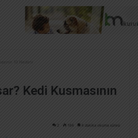
masının 10 Nedeni
sar? Kedi Kusmasının
2
164
4 dakika okuma süresi