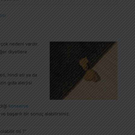
esi
irçok nedeni vardır.
ğer diyetlere
eti, hindi eti ya da
in gıda alerjisi
vdiği
konserve
ve başarılı bir sonuç alabilirsiniz.
olabilir mi ?”