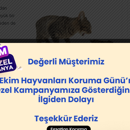
ndan
üyük bir
meden de
k atılabilse
çabilir. Bu
ktir.
orundadırlar. Kedi sahipleri olarak bu durumu
di tarağı ile sık sık tarayıp, kedilere yutulan tüylerin
.