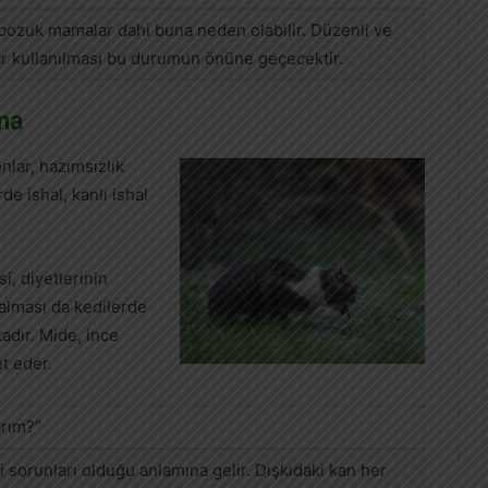
n bozuk mamalar dahi buna neden olabilir. Düzenli ve
ar kullanılması bu durumun önüne geçecektir.
ma
nlar, hazımsızlık
de ishal, kanlı ishal
, diyetlerinin
alması da kedilerde
adır. Mide, ince
t eder.
arım?”
i sorunları olduğu anlamına gelir. Dışkıdaki kan her