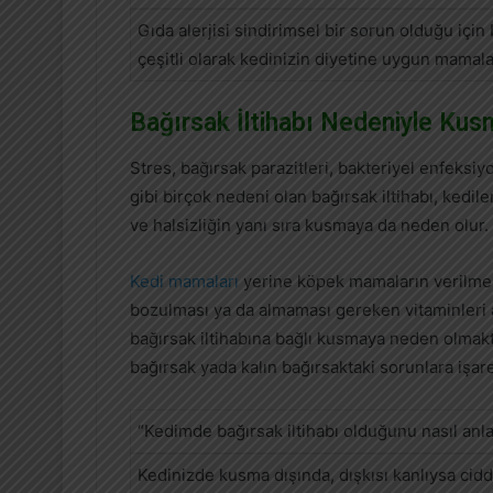
Gıda alerjisi sindirimsel bir sorun olduğu içi
çeşitli olarak kedinizin diyetine uygun mamal
Bağırsak İltihabı Nedeniyle Kus
Stres, bağırsak parazitleri, bakteriyel enfeksiyo
gibi birçok nedeni olan bağırsak iltihabı, kediler
ve halsizliğin yanı sıra kusmaya da neden olur.
Kedi mamaları
yerine köpek mamaların verilmesi
bozulması ya da almaması gereken vitaminleri 
bağırsak iltihabına bağlı kusmaya neden olmakt
bağırsak yada kalın bağırsaktaki sorunlara işare
“Kedimde bağırsak iltihabı olduğunu nasıl anl
Kedinizde kusma dışında, dışkısı kanlıysa cidd