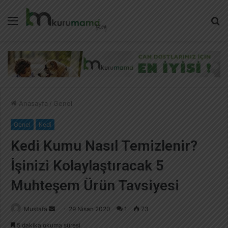
Menü
A
y
...
Anasayfa
/
Genel
Genel
Kedi
Kedi Kumu Nasıl Temizlenir?
İşinizi Kolaylaştıracak 5
Muhteşem Ürün Tavsiyesi
Mustafa
B
29 Nisan 2020
1
73
i
5 dakika okuma süresi