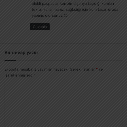
:
elekli paspaslar kenizin dışarıya taşıdığı kumları
tekrar kullanmanızı sağladığı için kum tasarrufuda
yapmış olursunuz 😌
Cevapla
Bir cevap yazın
E-posta hesabınız yayımlanmayacak.
Gerekli alanlar
*
ile
işaretlenmişlerdir