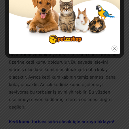
Son zamanlarda çok sık kullanılan ürünlerden bir
tanesi de kedi kumu torbasıdır. Bu ürünler
kedi
tuvaletinin zeminine
yerleştirilir. Daha sonra torbanın
üzerine kedi kumu doldurulur. Bu sayede işlevini
yitirmiş olan kedi kumlarını atmak çok daha kolay
olacaktır. Ayrıca kedi kum kabının temizlenmesi daha
kolay olacaktır. Ancak kediniz kumu eşelemeyi
seviyorsa bu torbalar işlevini yitirebilir. Bu yüzden
eşelemeyi seven kediler için tercih edilmesi doğru
değildir.
Kedi kumu torbası satın almak için buraya tıklayın!