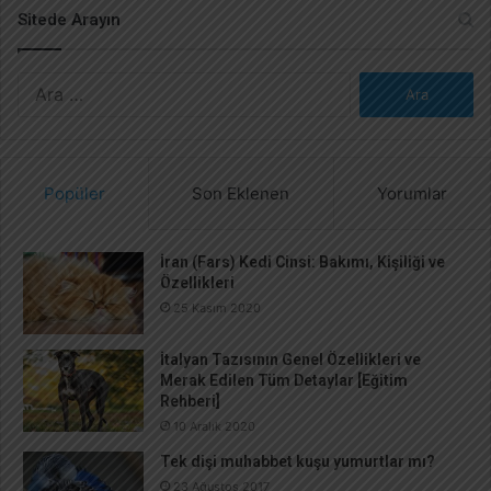
Sitede Arayın
A
r
a
m
a
Popüler
Son Eklenen
Yorumlar
:
İran (Fars) Kedi Cinsi: Bakımı, Kişiliği ve
Özellikleri
25 Kasım 2020
İtalyan Tazısının Genel Özellikleri ve
Merak Edilen Tüm Detaylar [Eğitim
Rehberi]
10 Aralık 2020
Tek dişi muhabbet kuşu yumurtlar mı?
23 Ağustos 2017