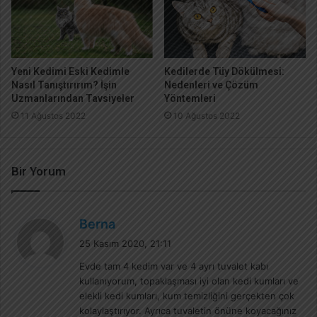
Yeni Kedimi Eski Kedimle
Kedilerde Tüy Dökülmesi:
Nasıl Tanıştırırım? İşin
Nedenleri ve Çözüm
Uzmanlarından Tavsiyeler
Yöntemleri
11 Ağustos 2022
10 Ağustos 2022
Bir Yorum
d
Berna
e
25 Kasım 2020, 21:11
d
Evde tam 4 kedim var ve 4 ayrı tuvalet kabı
i
kullanıyorum, topaklaşması iyi olan kedi kumları ve
k
elekli kedi kumları, kum temizliğini gerçekten çok
i
kolaylaştırıyor. Ayrıca tuvaletin önüne koyacağınız