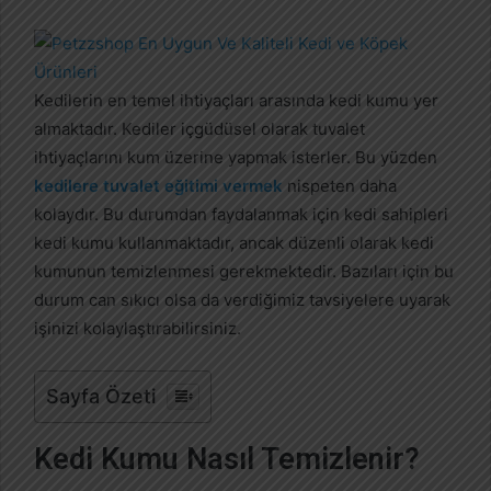
r
e
-
p
Kedilerin en temel ihtiyaçları arasında kedi kumu yer
o
almaktadır. Kediler içgüdüsel olarak tuvalet
s
ihtiyaçlarını kum üzerine yapmak isterler. Bu yüzden
t
kedilere tuvalet eğitimi vermek
nispeten daha
a
kolaydır. Bu durumdan faydalanmak için kedi sahipleri
g
kedi kumu kullanmaktadır, ancak düzenli olarak kedi
ö
kumunun temizlenmesi gerekmektedir. Bazıları için bu
n
durum can sıkıcı olsa da verdiğimiz tavsiyelere uyarak
d
işinizi kolaylaştırabilirsiniz.
e
r
m
Sayfa Özeti
e
k
Kedi Kumu Nasıl Temizlenir?