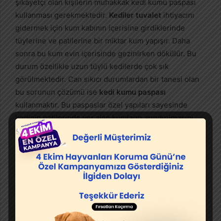
şikayetçi olan kişilerin muhakkak kedi kumu paspası
kullanması gerekmektedir.
Kediler tuvalet
ihtiyacını
gidermek için kum kabının içerisine girdiklerinde
tüylerine ve patilerine bir miktar kum yapışır. Daha
sonra bu kum evin içerisinde gezinirken dökülür. Bu
durum özellikle uzun tüylü kedilerde çok sık
görülmektedir. Can sıkıcı durumlardan bir tanesi olan
bu sorunun çözümü ise
kedi kumu paspası
kullanmaktır. Bu paspaslar özel yapıları sayesinde
kedinin patilerinde yer alan kumların arındırılmasını
sağlar. Bu sayede patilerde bulunan kumlar paspasa
yapışacaktır.
Kedi kumu paspası satın almak için buraya tıklayın!
Kedi Kumu Torbası