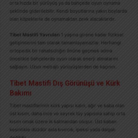
orta hızda bir yürüyüş ya da bahçede oyun oynama
şeklinde giderilebilir. Kendi boyutlarına yakın boylarda
olan köpeklerle de oynamaktan zevk alacaklardır.
Tibet Mastifi Yavruları
1 yaşına girene kadar fiziksel
gelişimlerini tam olarak tamamlayamazlar. Herhangi
ortopedik bir rahatsızlığın önüne geçmek adına
öncelikle bahçelerde oyun olarak enerji atmalarını
sağlayın. Uzun metrajlı yürüyüşlerden de kaçının.
Tibet Mastifi Dış Görünüşü ve Kürk
Bakımı
Tibet mastiflerinin kürk yapısı kalın, ağır ve kaba olan
üst kısım, daha ince ve seyrek tüy yapısına sahip orta
kısım omak üzere ik katmandan oluşur. Üst kaban
kesinlikle düzdür asla kıvırcık, ipeksi yada dalgalı
değildir.