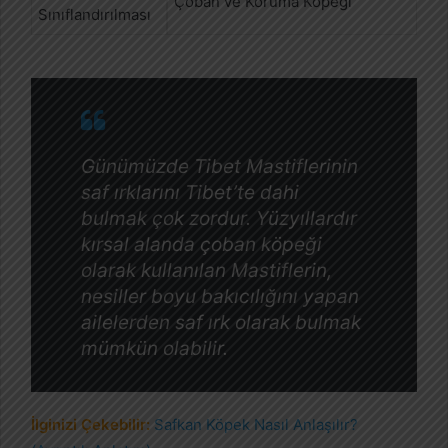
Çoban ve Koruma Köpeği
Sınıflandırılması
Günümüzde Tibet Mastiflerinin
saf ırklarını Tibet’te dahi
bulmak çok zordur. Yüzyıllardır
kırsal alanda çoban köpeği
olarak kullanılan Mastiflerin,
nesiller boyu bakıcılığını yapan
ailelerden saf ırk olarak bulmak
mümkün olabilir.
İlginizi Çekebilir:
Safkan Köpek Nasıl Anlaşılır?