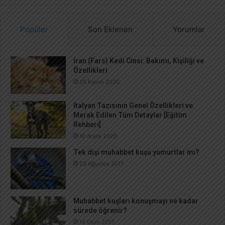
m
a
Popüler
Son Eklenen
Yorumlar
:
İran (Fars) Kedi Cinsi: Bakımı, Kişiliği ve
Özellikleri
25 Kasım 2020
İtalyan Tazısının Genel Özellikleri ve
Merak Edilen Tüm Detaylar [Eğitim
Rehberi]
10 Aralık 2020
Tek dişi muhabbet kuşu yumurtlar mı?
23 Ağustos 2017
Muhabbet kuşları konuşmayı ne kadar
sürede öğrenir?
14 Ekim 2017