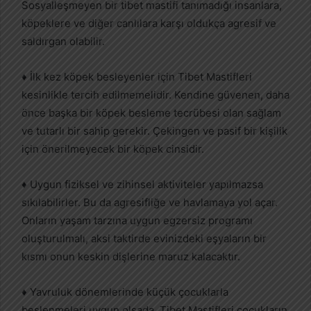
Sosyalleşmeyen bir tibet mastifi tanımadığı insanlara,
köpeklere ve diğer canlılara karşı oldukça agresif ve
saldırgan olabilir.
♦ İlk kez köpek besleyenler için Tibet Mastifleri
kesinlikle tercih edilmemelidir. Kendine güvenen, daha
önce başka bir köpek besleme tecrübesi olan sağlam
ve tutarlı bir sahip gerekir. Çekingen ve pasif bir kişilik
için önerilmeyecek bir köpek cinsidir.
♦ Uygun fiziksel ve zihinsel aktiviteler yapılmazsa
sıkılabilirler. Bu da agresifliğe ve havlamaya yol açar.
Onların yaşam tarzına uygun egzersiz programı
oluşturulmalı, aksi taktirde evinizdeki eşyaların bir
kısmı onun keskin dişlerine maruz kalacaktır.
♦ Yavruluk dönemlerinde küçük çocuklarla
beslenmeleri uygun olsada, Tibet Mastifleri çocukların