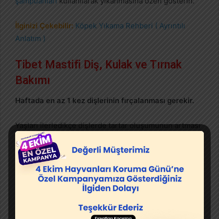
şampuanları
kullanılarak yıkanmasına özen gösterin.
İlginizi Çekebilir:
Köpek Yıkama Rehberi ( Ayrıntılı
Anlatım )
Tibet Mastifi Diş, Kulak ve Tırnak
Bakımı
Haftada en az 1 kez dişlerinin fırçalanması gerekir.
Yaşları ilerledikçe dişlerde tartar oluşumunun artması
ağız içinde zararlı bakterilerin oluşumuna neden olur.
Yavruluktan itibaren dişlerinin fırçalanmasına
alıştırılmalıdır. Yumuşak uçlu diş fırçaları ve köpekler
için özel üretilmiş
köpek diş macunu
kullanılmalıdır.
İlginizi Çekebilir:
Köpeklerde Ağız Sağlığı Bakımı (
Ayrıntılı Anlatım )