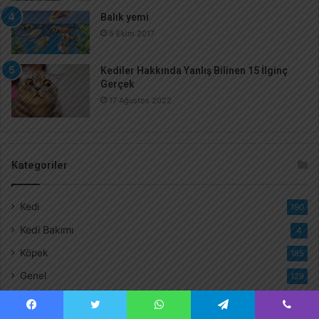
Balık yemi
5 Ekim 2017
Kediler Hakkında Yanlış Bilinen 15 İlginç
Gerçek
17 Ağustos 2022
Kategoriler
Kedi
190
Kedi Bakımı
4
Köpek
185
Genel
129
Kuşlar
44