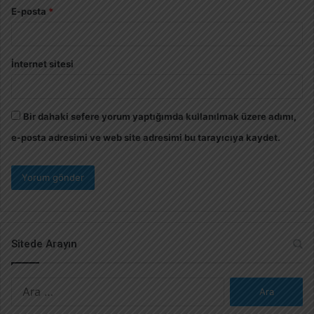
E-posta
*
İnternet sitesi
Bir dahaki sefere yorum yaptığımda kullanılmak üzere adımı,
e-posta adresimi ve web site adresimi bu tarayıcıya kaydet.
Sitede Arayın
A
r
a