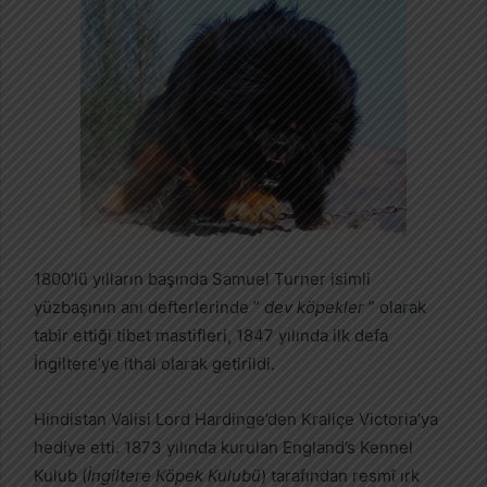
1800’lü yılların başında Samuel Turner isimli
yüzbaşının anı defterlerinde ”
dev köpekler
” olarak
tabir ettiği tibet mastifleri, 1847 yılında ilk defa
İngiltere’ye ithal olarak getirildi.
Hindistan Valisi Lord Hardinge’den Kraliçe Victoria’ya
hediye etti. 1873 yılında kurulan England’s Kennel
Kulub (
İngiltere Köpek Kulubü
) tarafından resmî ırk