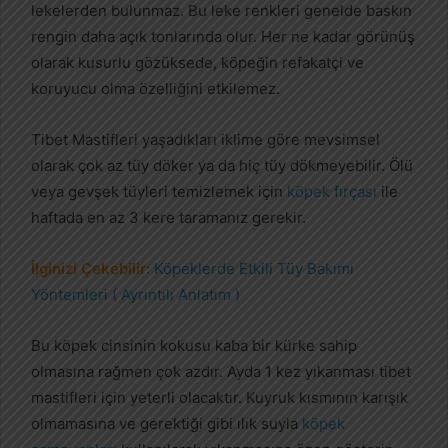
lekelerden bulunmaz. Bu leke renkleri genelde baskın
rengin daha açık tonlarında olur. Her ne kadar görünüş
olarak kusurlu gözüksede, köpeğin refakatçi ve
koruyucu olma özelliğini etkilemez.
Tibet Mastifleri yaşadıkları iklime göre mevsimsel
olarak çok az tüy döker ya da hiç tüy dökmeyebilir. Ölü
veya gevşek tüyleri temizlemek için
köpek fırçası
ile
haftada en az 3 kere taramanız gerekir.
İlginizi Çekebilir:
Köpeklerde Etkili Tüy Bakımı
Yöntemleri ( Ayrıntılı Anlatım )
Bu köpek cinsinin kokusu kaba bir kürke sahip
olmasına rağmen çok azdır. Ayda 1 kez yıkanması tibet
mastifleri için yeterli olacaktır. Kuyruk kısmının karışık
olmamasına ve gerektiği gibi ılık suyla
köpek