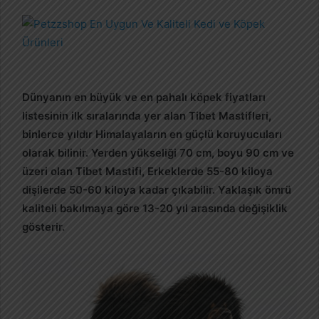
r
e
-
p
o
s
Dünyanın en büyük ve en pahalı köpek fiyatları
t
listesinin ilk sıralarında yer alan Tibet Mastifleri,
a
binlerce yıldır Himalayaların en güçlü koruyucuları
g
olarak bilinir. Yerden yükseliği 70 cm, boyu 90 cm ve
ö
üzeri olan Tibet Mastifi, Erkeklerde 55-80 kiloya
n
dişilerde 50-60 kiloya kadar çıkabilir. Yaklaşık ömrü
d
kaliteli bakılmaya göre 13-20 yıl arasında değişiklik
e
gösterir.
r
m
e
k