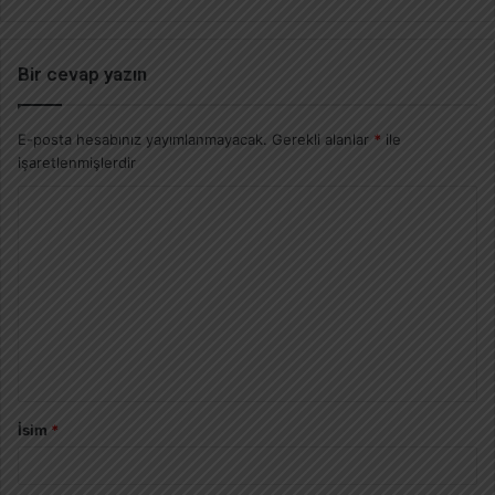
Bir cevap yazın
E-posta hesabınız yayımlanmayacak.
Gerekli alanlar
*
ile
işaretlenmişlerdir
İsim
*