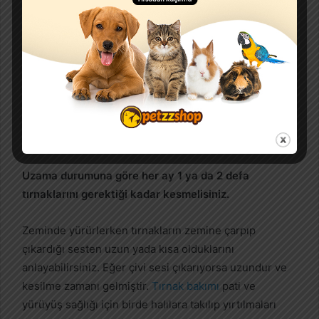
Her hafta düzenli olarak kulak temizliği yapılmalıdır.
Parazit, kızarıklık ve bakteri üremesinin önüne
geçebilmek adına haftalık olarak köpeklerin kulak
kontrolleri yapılmalıdır. Kulakları gerektiği gibi pamuklu
bir top ve veterinerinizin önerdiği
kulak temizleme
spreyi
kullanarak temizlemelisiniz.
Uzama durumuna göre her ay 1 ya da 2 defa
tırnaklarını gerektiği kadar kesmelisiniz.
Zeminde yürürlerken tırnakların zemine çarpıp
çıkardığı sesten uzun yada kısa olduklarını
anlayabilirsiniz. Eğer çivi sesi çıkarıyorsa uzundur ve
kesilme zamanı gelmiştir.
Tırnak bakımı
pati ve
yürüyüş sağlığı için birde halılara takılıp yırtılmaları