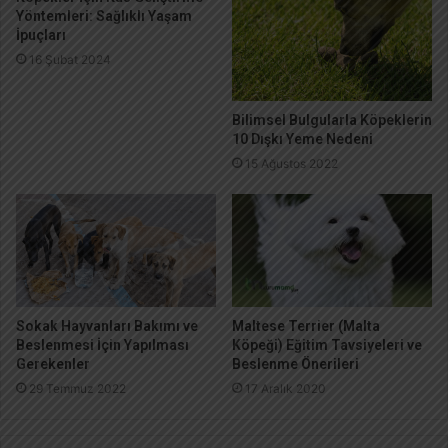
Yöntemleri: Sağlıklı Yaşam
İpuçları
16 Şubat 2024
Bilimsel Bulgularla Köpeklerin
10 Dışkı Yeme Nedeni
15 Ağustos 2022
Sokak Hayvanları Bakımı ve
Maltese Terrier (Malta
Beslenmesi İçin Yapılması
Köpeği) Eğitim Tavsiyeleri ve
Gerekenler
Beslenme Önerileri
29 Temmuz 2022
17 Aralık 2020