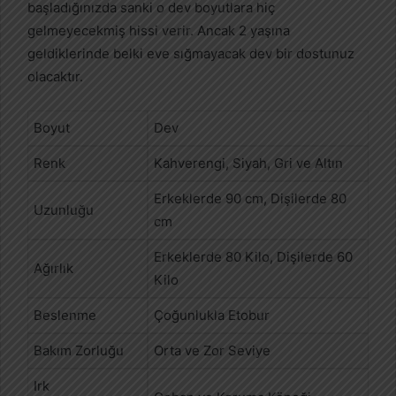
başladığınızda sanki o dev boyutlara hiç
gelmeyecekmiş hissi verir. Ancak 2 yaşına
geldiklerinde belki eve sığmayacak dev bir dostunuz
olacaktır.
Boyut
Dev
Renk
Kahverengi, Siyah, Gri ve Altın
Erkeklerde 90 cm, Dişilerde 80
Uzunluğu
cm
Erkeklerde 80 Kilo, Dişilerde 60
Ağırlık
Kilo
Beslenme
Çoğunlukla Etobur
Bakım Zorluğu
Orta ve Zor Seviye
Irk