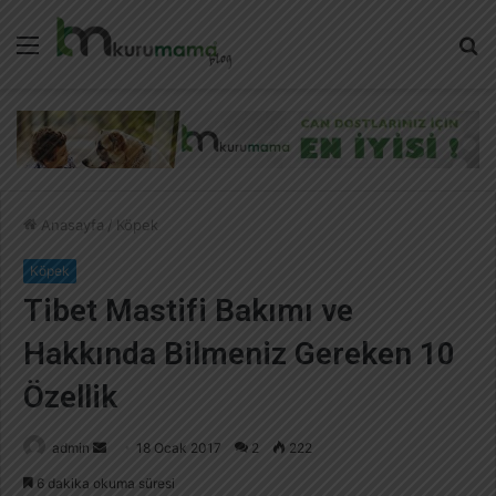
Menü
A
y
...
Anasayfa
/
Köpek
Köpek
Tibet Mastifi Bakımı ve
Hakkında Bilmeniz Gereken 10
Özellik
admin
B
18 Ocak 2017
2
222
i
6 dakika okuma süresi