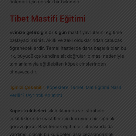
önlemek için gerekli bir bakımdır.
Tibet Mastifi Eğitimi
Evinize getirdiğiniz ilk gün
mastif yavrularını eğitime
başlayabilirsiniz. Akıllı ve zeki olduklarından çabucak
öğreneceklerdir. Temel itaatlerde daha başarılı olan bu
ırk, büyüdükçe kendine ait doğruları olması nedeniyle
tam anlamıyla eğitilebilen köpek cinslerinden
olmayacaktır.
İlginizi Çekebilir:
Köpeklere Temel İtaat Eğitimi Nasıl
Verilir? (Ayrıntılı Anlatım)
Köpek kulübeleri
sıkıldıklarında ve istirahate
çekildiklerinde mastifler için koruyucu bir sığınak
görevi görür. Bazı temek eğitimleri almasında da
yardımcı olacak bu kulübeler, asla cezalandırmak