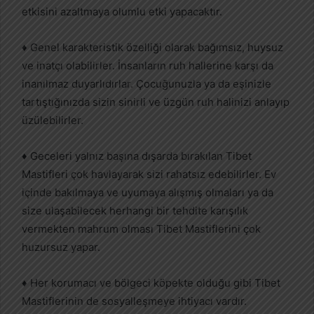
etkisini azaltmaya olumlu etki yapacaktır.
♦ Genel karakteristik özelliği olarak bağımsız, huysuz
ve inatçı olabilirler. İnsanların ruh hallerine karşı da
inanılmaz duyarlıdırlar. Çocuğunuzla ya da eşinizle
tartıştığınızda sizin sinirli ve üzgün ruh halinizi anlayıp
üzülebilirler.
♦ Geceleri yalnız başına dışarda bırakılan Tibet
Mastifleri çok havlayarak sizi rahatsız edebilirler. Ev
içinde bakılmaya ve uyumaya alışmış olmaları ya da
size ulaşabilecek herhangi bir tehdite karışılık
vermekten mahrum olması Tibet Mastiflerini çok
huzursuz yapar.
♦ Her korumacı ve bölgeci köpekte olduğu gibi Tibet
Mastiflerinin de sosyalleşmeye ihtiyacı vardır.