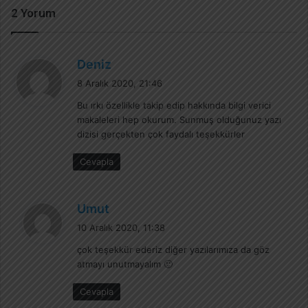
2 Yorum
d
Deniz
e
8 Aralık 2020, 21:46
d
Bu ırkı özellikle takip edip hakkında bilgi verici
i
makaleleri hep okurum. Sunmuş olduğunuz yazı
k
dizisi gerçekten çok faydalı teşekkürler
i
:
Cevapla
d
Umut
e
10 Aralık 2020, 11:38
d
çok teşekkür ederiz diğer yazılarımıza da göz
i
atmayı unutmayalım 🙂
k
i
Cevapla
: