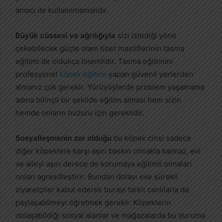
amacı ile kullanılmamalıdır.
Büyük cüssesi ve ağrılığıyla
sizi istediği yöne
çekebilecek güçte olam tibet mastiflerinin tasma
eğitimi de oldukça önemlidir. Tasma eğitimini
profesyonel
köpek eğitimi
yapan güvenli yerlerden
almanız çok gerekir. Yürüyüşlerde problem yaşamama
adına bilinçli bir şekilde eğitim alması hem sizin
hemde onların huzuru için gereklidir.
Sosyalleşmenin zor olduğu
bu köpek cinsi sadece
diğer köpeklere karşı aşırı baskın olmakla kalmaz, evi
ve aileyi aşırı derece de korumaya eğilimli olmaları
onları agresifleştirir. Bundan dolayı eve sürekli
ziyaretçiler kabul ederek burayı farklı canlılarla da
paylaşabilmeyi öğretmek gerekir. Köpeklerin
dolaşabildiği sosyal alanlar ve mağazalarda bu duruma