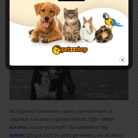
İlginizi Çekebilir:
Köpekler Neden Kusar, Kusmaya Ne
İyi Gelir, Nasıl Önlenir?
Appenzell Dağ Köpeği Bakımı
Bu köpekleri beslerken, güneş yanıklarından ve
soğuktan korumanız gerekmektedir. Eğer
ciltleri
kurursa,
losyon sürülebilir. Bu köpeklerin
tüy
bakımı
için çok özel bir çaba gerekmez, ancak derisi