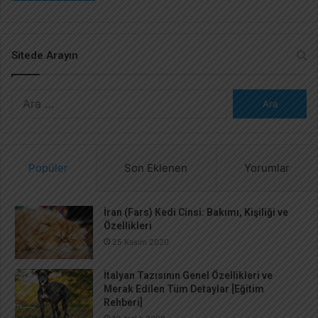
Sitede Arayın
A
r
a
m
a
Popüler
Son Eklenen
Yorumlar
:
İran (Fars) Kedi Cinsi: Bakımı, Kişiliği ve
Özellikleri
25 Kasım 2020
İtalyan Tazısının Genel Özellikleri ve
Merak Edilen Tüm Detaylar [Eğitim
Rehberi]