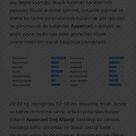
ucu beyaz kuyruğu, düşük kulakları karakteristik
yapısıdır. Küçük arabalar çekmek, çobanlık yapmak ve
arama kurtarma çalışmalarında kullanmak gibi işlevleri
ile günümüzde de kullanılan
Appenzell
, kabiliyeti ve
güçlü yapısı nedeniyle özen gösterilen köpek
cinslerinden biri olarak karşımıza çıkmaktadır.
22-24 kg. ağırlığında, 52-56 cm. boyunda, siyah, beyaz
ve kahve renklerine sahip, orta boyutta olan İsviçre
kökenli
Appenzell Dağ Köpeği
, herhangi bir genetik
hastalığa sahip olmaması ile dikkat çektiği kadar
dayanıklı yapısı ile de köpekler arasında en çok dikkat