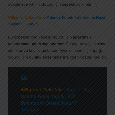
dökülmeye yatkın olduğu için kepekli görünebilir.
🐶İlginizi Çekebilir:
5 Adımda Köpek Tüy Bakımı Nasıl
Yapılır? Tıklayın
Bu köpekler dağ köpeği olduğu için
apartman
yaşantısına uyum sağlayamaz.
En uygun yaşam alanı
çiftlikler ve köy ortamlarıdır. Aynı zamanda iş köpeği
olduğu için
günlük egzersizlerine
özen gösterilmelidir.
🐶İlginizi Çekebilir:
Köpek Diş
Bakımı Nasıl Yapılır, Diş
Bakımının Önemi Nedir?
Tıklayın