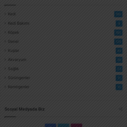
Kedi
190
Kedi Bakımı
4
Köpek
185
Genel
129
Kuşlar
44
Akvaryum
36
Sağlık
23
Sürüngenler
11
Kemirgenler
10
Sosyal Medyada Biz