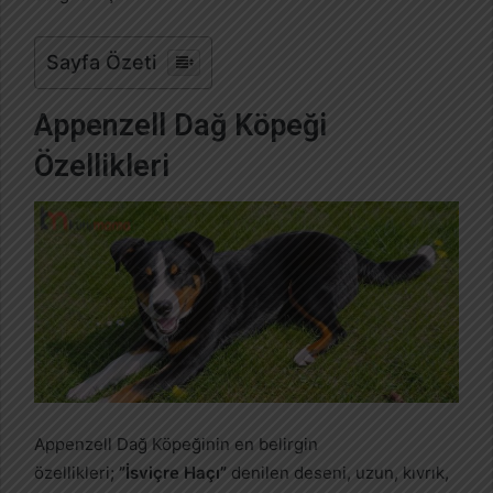
Sayfa Özeti
Appenzell Dağ Köpeği
Özellikleri
Appenzell Dağ Köpeğinin en belirgin
özellikleri;
”İsviçre Haçı”
denilen deseni, uzun, kıvrık,