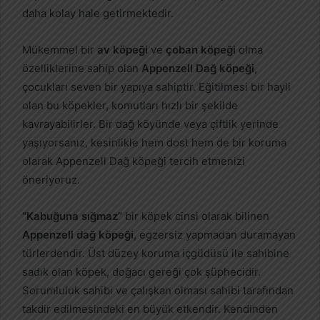
daha kolay hale getirmektedir.
Mükemmel bir
av köpeği
ve
çoban köpeği
olma
özelliklerine sahip olan
Appenzell Dağ köpeği
,
çocukları seven bir yapıya sahiptir. Eğitilmesi bir hayli
olan bu köpekler, komutları hızlı bir şekilde
kavrayabilirler. Bir dağ köyünde veya çiftlik yerinde
yaşıyorsanız, kesinlikle hem dost hem de bir koruma
olarak Appenzell Dağ köpeği tercih etmenizi
öneriyoruz.
“Kabuğuna sığmaz”
bir köpek cinsi olarak bilinen
Appenzell dağ köpeği
, egzersiz yapmadan duramayan
türlerdendir. Üst düzey koruma içgüdüsü ile sahibine
sadık olan köpek, doğacı gereği çok şüphecidir.
Sorumluluk sahibi ve çalışkan olması sahibi tarafından
takdir edilmesindeki en büyük etkendir. Kendinden