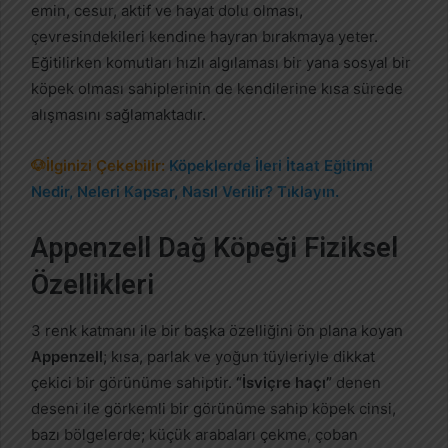
emin, cesur, aktif ve hayat dolu olması,
çevresindekileri kendine hayran bırakmaya yeter.
Eğitilirken komutları hızlı algılaması bir yana sosyal bir
köpek olması sahiplerinin de kendilerine kısa sürede
alışmasını sağlamaktadır.
🐶İlginizi Çekebilir:
Köpeklerde İleri İtaat Eğitimi
Nedir, Neleri Kapsar, Nasıl Verilir? Tıklayın.
Appenzell Dağ Köpeği Fiziksel
Özellikleri
3 renk katmanı ile bir başka özelliğini ön plana koyan
Appenzell
; kısa, parlak ve yoğun tüyleriyle dikkat
çekici bir görünüme sahiptir.
“İsviçre haçı”
denen
deseni ile görkemli bir görünüme sahip köpek cinsi,
bazı bölgelerde; küçük arabaları çekme, çoban