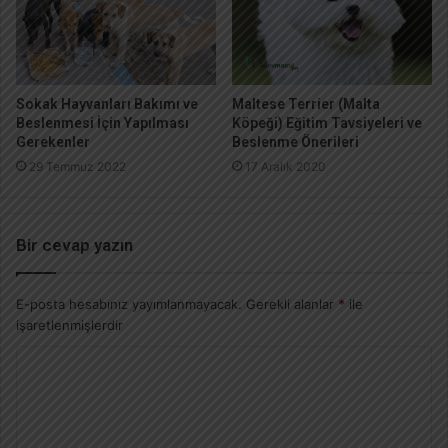
Sokak Hayvanları Bakımı ve
Maltese Terrier (Malta
Beslenmesi İçin Yapılması
Köpeği) Eğitim Tavsiyeleri ve
Gerekenler
Beslenme Önerileri
29 Temmuz 2022
17 Aralık 2020
Bir cevap yazın
E-posta hesabınız yayımlanmayacak.
Gerekli alanlar
*
ile
işaretlenmişlerdir