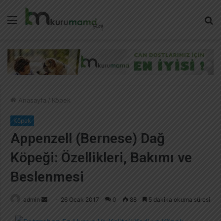
Menü
A
y
...
Anasayfa
/
Köpek
Köpek
Appenzell (Bernese) Dağ
Köpeği: Özellikleri, Bakımı ve
Beslenmesi
admin
B
26 Ocak 2017
0
88
5 dakika okuma süresi
i