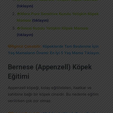
(tıklayın)
🍚Mera Pure Sensitive Kuzulu Yetişkin Köpek
Maması
(tıklayın)
🍚Golosi Kuzulu Yetişkin Köpek Maması
(tıklayın)
🐶İlginizi Çekebilir:
Köpeklerde Tam Beslenme İçin
Yaş Mamaların Önemi: En İyi 5 Yaş Mama Tıklayın.
Bernese (Appenzell) Köpek
Eğitimi
Appenzell köpeği, kolay eğitilebilen, itaatkar ve
sahibine bağlı bir köpek cinsidir. Bu nedenle eğitim
verilirken çok zor olmaz.