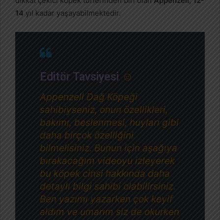
dikkat çekici köpek türlerinden biri olan
Appenzell
,
12-
14
yıl kadar yaşayabilmektedir.
Editör Tavsiyesi
☺
Appenzell Dağ Köpeği
sahibiyseniz, onun özellikleri,
bakımı, beslenmesi, huyları gibi
daha birçok özelliğini
bilmelisiniz. Bunun için aşağıya
bırakacağım videoyu izleyerek
bu köpek cinsi hakkında daha
detaylı bilgi sahibi olabilirsiniz.
Ben yazımı yazarken çok keyif
aldım ve umarım siz de okurken