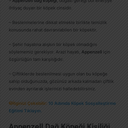
–
Appenzell dağ köpeği
, doğası gereği bol enerjiye
ihtiyaç duyan bir köpek cinsidir.
– Beslenmelerine dikkat etmekle birlikte temizlik
konusunda rahat davranılabilen bir köpektir.
– Şehir hayatına alışkın bir köpek olmadığını
söylememiz gerekiyor. Arazi hayatı,
Appenzell
için
özgürlüğün tam karşılığıdır.
– Çiftliklerde beslenilmesi uygun olan bu köpeğe
sahip olduğunuzda, gözünüz arkada kalmadan çiftlik
evinden ayrılarak işlerinizi halledebilirsiniz.
🐶İlginizi Çekebilir:
10 Adımda Köpek Sosyalleştirme
Eğitimi Tıklayın.
Appenzell Dağ Köpeği Kişiliği