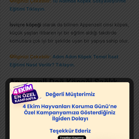
🐶İlginizi Çekebilir:
10 Adımda Köpek Sosyalleştirme
Eğitimi Tıklayın.
İsviçre köpeği
olarak da bilinen Appenzell cinsi köpek,
küçük yaştan itibaren iyi bir eğitim aldığı takdirde
komutlara çok iyi bir şekilde uyan bir yapıya sahip olur.
🐶İlginizi Çekebilir:
Adım Adım Köpek Temel İtaat
Eğitimi Nasıl Verilir? Tıklayın.
Appenzell Dağ Köpeği Sağlık
Bu köpeklerde genel olarak bazı sağlık problemleri
kalıtsal olarak kendini gösterir. Ancak Appenzell dağ
köpeğinde kalıtsal bir hastalığa rastlanmamıştır. Bu
yapısından dolayı da arazi şartlarına oldukça uyum
gösteren köpekler arasında yer almaktadır.