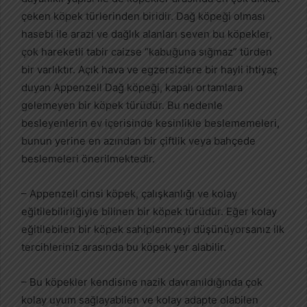
çeken köpek türlerinden biridir. Dağ köpeği olması
hasebi ile arazi ve dağlık alanları seven bu köpekler,
çok hareketli tabir caizse “kabuğuna sığmaz” türden
bir varlıktır. Açık hava ve egzersizlere bir hayli ihtiyaç
duyan Appenzell Dağ köpeği, kapalı ortamlara
gelemeyen bir köpek türüdür. Bu nedenle
besleyenlerin ev içerisinde kesinlikle beslememeleri,
bunun yerine en azından bir çiftlik veya bahçede
beslemeleri önerilmektedir.
– Appenzell cinsi köpek, çalışkanlığı ve kolay
eğitilebilirliğiyle bilinen bir köpek türüdür. Eğer kolay
eğitilebilen bir köpek sahiplenmeyi düşünüyorsanız ilk
tercihleriniz arasında bu köpek yer alabilir.
– Bu köpekler kendisine nazik davranıldığında çok
kolay uyum sağlayabilen ve kolay adapte olabilen