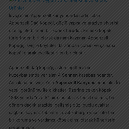
r
e
İsviçre’nin Appenzell kanyonundan adını alan
-
p
Appenzell Dağ Köpeği, güçlü yapısı ve araziye elverişli
o
özelliği ile bilinen bir köpek türüdür. En eski köpek
s
türlerinden biri olarak da nam kazanan Appenzell
t
Köpeği, İsviçre köylüleri tarafından çoban ve çalışma
a
köpeği olarak evcilleştirilen bir cinstir.
g
ö
Appenzell dağ köpeği, aslen İngiltere’nin
n
kuzeybatısında yer alan
4 Sennen
kasabasındandır.
d
Ancak adını İsviçre’nin
Appenzell Kanyonu
’ndan alır. İri
e
yapılı görünümü ile dikkatleri üzerine çeken köpek,
r
1898 yılında “özerk” bir cins olarak tescil edilmiş, bir
m
dönem dağlık arazide, gelişmiş düz, güçlü ayakları,
e
sağlam, kaymaz tabanları, oval kaburga yapısı ile tam
k
bir koruma ve yardımcı köpek cinsi olarak hünerlerini
sergilemiştir.