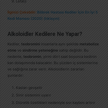
Letarji
İlginizi Çekebilir:
Böbrek Hastası Kediler İçin En İyi 5
Kedi Maması (2020) (tıklayın)
Alkoloidler Kedilere Ne Yapar?
Kediler,
teobromini
insanlarla aynı şekilde
metabolize
etme
ve
sindirme yeteneğine
sahip değildir. Bu
nedenle,
teobromin
, yirmi dört saat boyunca kedinin
kan dolaşımında kalacaktır. Bu yüzden iç sistemlerine
ve sağlığına zarar verir. Alkoloidlerin zararları
şunlardır:
Kasları gevşetir
Sinir sistemini uyarır
Diüretik özellikleri nedeniyle sıvı kaybını artırır