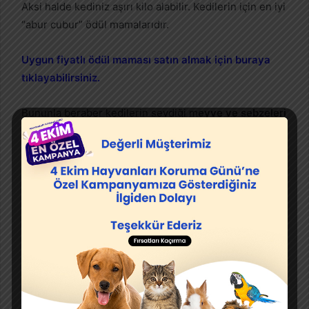
Aksi halde kediniz aşırı kilo alabilir. Kedilerin için en iyi
“abur cubur” ödül mamalarıdır.
Uygun fiyatlı ödül maması satın almak için buraya
tıklayabilirsiniz.
Bununla beraber kedilerin sevdiği m
eyve ve sebzeleri
tüketmesine
için verebilirsiniz. Örneğin; muz, yaban
mersini, havuç, kavun, tatlı patates kediler tarafından
çok sevilerek tüketilir.
İlginizi Çekebilir:
Kedilerde soğuk algınlığı neden
olur? (tıklayın)
Kedilerde Sağlıklı Beslenme
İçin Ne Yapmalıyım?