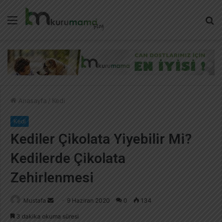
Menü
A
y
...
Anasayfa
/
Kedi
Kedi
Kediler Çikolata Yiyebilir Mi?
Kedilerde Çikolata
Zehirlenmesi
Mustafa
B
9 Haziran 2020
0
134
i
3 dakika okuma süresi