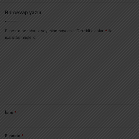
Bir cevap yazın
E-posta hesabınız yayımlanmayacak.
Gerekli alanlar
*
ile
işaretlenmişlerdir
İsim
*
E-posta
*