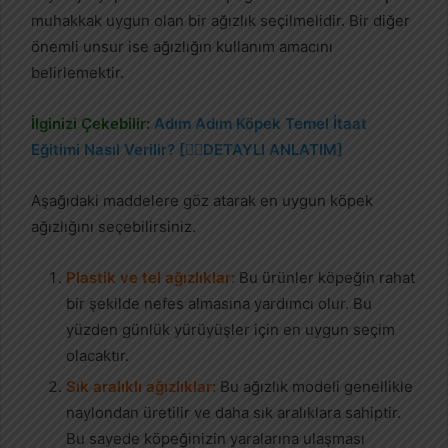
muhakkak uygun olan bir ağızlık seçilmelidir. Bir diğer
önemli unsur ise ağızlığın kullanım amacını
belirlemektir.
İlginizi Çekebilir:
Adım Adım Köpek Temel İtaat
Eğitimi Nasıl Verilir? [🐕‍🦺DETAYLI ANLATIM]
Aşağıdaki maddelere göz atarak en uygun köpek
ağızlığını seçebilirsiniz.
Plastik ve tel ağızlıklar:
Bu ürünler köpeğin rahat
bir şekilde nefes almasına yardımcı olur. Bu
yüzden günlük yürüyüşler için en uygun seçim
olacaktır.
Sık aralıklı ağızlıklar:
Bu ağızlık modeli genellikle
naylondan üretilir ve daha sık aralıklara sahiptir.
Bu sayede köpeğinizin yaralarına ulaşması