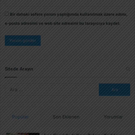
Bir dahaki sefere yorum yaptığımda kullanılmak üzere adımı,
e-posta adresimi ve web site adresimi bu tarayıcıya kaydet.
Sitede Arayın
A
r
a
m
a
Popüler
Son Eklenen
Yorumlar
: