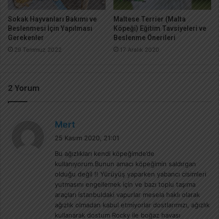
Sokak Hayvanları Bakımı ve
Maltese Terrier (Malta
Beslenmesi İçin Yapılması
Köpeği) Eğitim Tavsiyeleri ve
Gerekenler
Beslenme Önerileri
29 Temmuz 2022
17 Aralık 2020
2 Yorum
d
Mert
e
25 Kasım 2020, 21:01
d
Bu ağızlıkları kendi köpeğimde’de
i
kullanıyorum.Bunun amacı köpeğimin saldırgan
k
olduğu değil !! Yürüyüş yaparken yabancı cisimleri
i
yutmasını engellemek için ve bazı toplu taşıma
:
araçları istanbuldaki vapurlar mesela haklı olarak
ağızlık olmadan kabul etmiyorlar dostlarımızı, ağızlık
kullanarak dostum Rocky ile boğaz havası