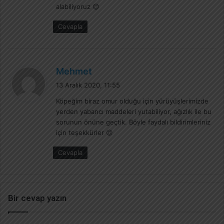
alabiliyoruz 😌
Cevapla
d
Mehmet
e
13 Aralık 2020, 11:55
d
Köpeğim biraz omur olduğu için yürüyüşlerimizde
i
yerden yabancı maddeleri yutabiliyor, ağızlık ile bu
k
sorunun önüne geçtik. Böyle faydalı bildirimleriniz
i
için teşekkürler 😌
:
Cevapla
Bir cevap yazın