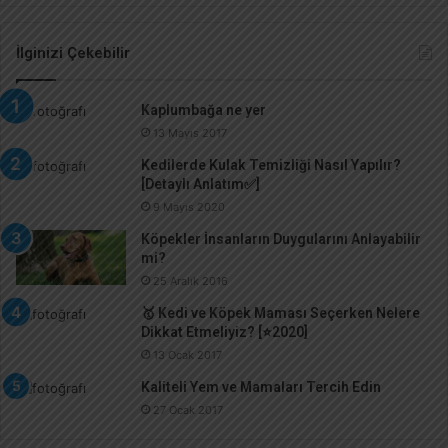
İlginizi Çekebilir
Kaplumbağa ne yer
13 Mayıs 2017
Kedilerde Kulak Temizliği Nasıl Yapılır?
[Detaylı Anlatım✅]
9 Mayıs 2020
Köpekler İnsanların Duygularını Anlayabilir
mi?
25 Aralık 2016
🥇 Kedi ve Köpek Maması Seçerken Nelere
Dikkat Etmeliyiz? [⭐️2020]
13 Ocak 2017
Kaliteli Yem ve Mamaları Tercih Edin
27 Ocak 2017