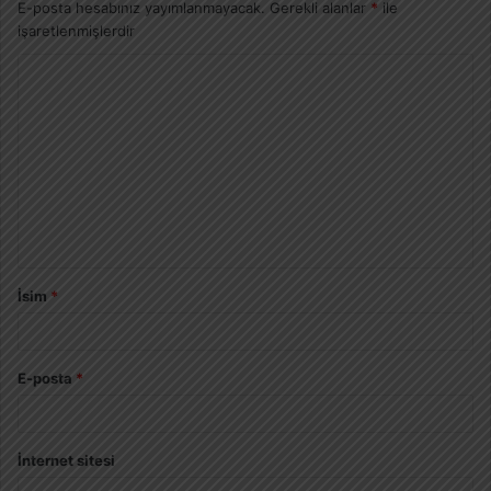
E-posta hesabınız yayımlanmayacak.
Gerekli alanlar
*
ile
işaretlenmişlerdir
İsim
*
E-posta
*
İnternet sitesi