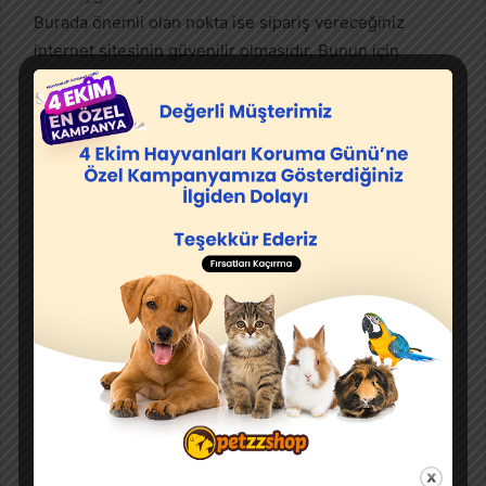
Burada önemli olan nokta ise sipariş vereceğiniz
internet sitesinin güvenilir olmasıdır. Bunun için
petzzshop.com’u
kullanabilirsiniz. Hem güvenilir
olmasıyla hem de hızlı kargosuyla ihtiyaçlarınızı tam
olarak karşılayacaktır. Ayrıca gün içerisinde
İstanbul’dan saat 12.00’a kadar verilen siparişlerde aynı
gün teslimatı da bulunmaktadır. Eğer köpek ağızlığı
satın almak istiyorsanız aşağıdaki bağlantıya
tıklamanızı tavsiye ederim.
Köpek Ağızlığı Satın AL