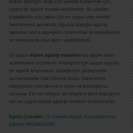
Köpek ağızlığını doğru bir şekilde kullanmak için,
uygun bir ağızlık modeli seçilmelidir. Bu yüzden
köpeğinizin yüz yapısı için en uygun olan modeli
belirlemeniz gereklidir. Ağızlığı köpeğin ağzına
taktıntan sonra köpeğiniz rahat olmalı ve köpeğinizin
az miktarda da olsa ağzını açabilmelidir.
En uygun
köpek ağızlığı modelleri
ise ağızlık kısmı
ayarlanabilir ürünlerdir. Köpeğiniz için uygun boyutlu
bir ağızlık arıyorsanız, köpeğinizin gözlerinden
burnuna kadar olan bölümü ölçün. Daha sonra
köpeğinizin yüz çevresini ölçün ve bulduğunuz
sonuçlar 3’er cm ekleyin. Bu bilgilere göre köpeğiniz
için en uygun köpek ağızlığı modelini bulabilirsiniz.
İlginizi Çekebilir:
10 Adımda Köpek Sosyalleştirme
Eğitimi [🐶ÖNERİLER]