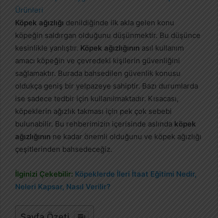
-
p
Köpek ağızlığı
denildiğinde ilk akla gelen konu
o
köpeğin saldırgan olduğunu düşünmektir. Bu düşünce
s
kesinlikle yanlıştır.
Köpek ağızlığının
asıl kullanım
t
amacı köpeğin ve çevredeki kişilerin güvenliğini
a
sağlamaktır. Burada bahsedilen güvenlik konusu
g
oldukça geniş bir yelpazeye sahiptir. Bazı durumlarda
ö
ise sadece tedbir için kullanılmaktadır. Kısacası,
n
köpeklerin ağızlık takması için pek çok sebebi
d
bulunabilir. Bu rehberimizin içerisinde aslında
köpek
e
r
ağızlığının
ne kadar önemli olduğunu ve köpek ağızlığı
m
çeşitlerinden bahsedeceğiz.
e
k
İlginizi Çekebilir:
Köpeklerde İleri İtaat Eğitimi Nedir,
Neleri Kapsar, Nasıl Verilir?
Sayfa Özeti