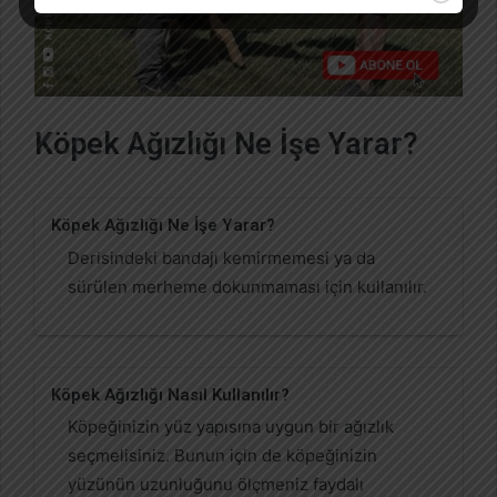
Köpek Ağızlığı Ne İşe Yarar?
Köpek Ağızlığı Ne İşe Yarar?
Derisindeki bandajı kemirmemesi ya da
sürülen merheme dokunmaması için kullanılır.
Köpek Ağızlığı Nasıl Kullanılır?
Köpeğinizin yüz yapısına uygun bir ağızlık
seçmelisiniz. Bunun için de köpeğinizin
yüzünün uzunluğunu ölçmeniz faydalı