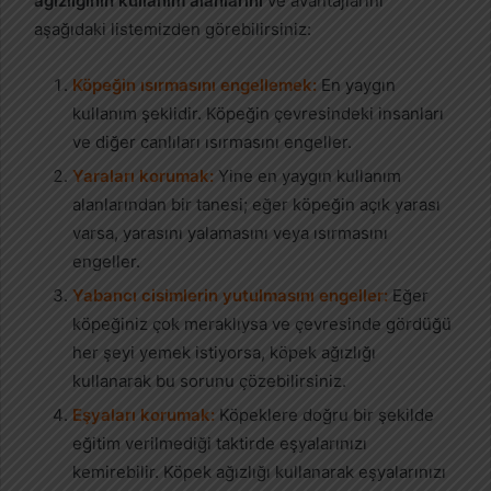
ağızlığının kullanım alanlarını
ve avantajlarını
aşağıdaki listemizden görebilirsiniz:
Köpeğin ısırmasını engellemek:
En yaygın
kullanım şeklidir. Köpeğin çevresindeki insanları
ve diğer canlıları ısırmasını engeller.
Yaraları korumak:
Yine en yaygın kullanım
alanlarından bir tanesi; eğer köpeğin açık yarası
varsa, yarasını yalamasını veya ısırmasını
engeller.
Yabancı cisimlerin yutulmasını engeller:
Eğer
köpeğiniz çok meraklıysa ve çevresinde gördüğü
her şeyi yemek istiyorsa, köpek ağızlığı
kullanarak bu sorunu çözebilirsiniz.
Eşyaları korumak:
Köpeklere doğru bir şekilde
eğitim verilmediği taktirde eşyalarınızı
kemirebilir. Köpek ağızlığı kullanarak eşyalarınızı