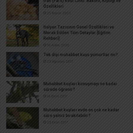
İran (Fars) Kedi Cinsi: Bakımı, Kişiliği ve
Özellikleri
25 Kasım 2020
İtalyan Tazısının Genel Özellikleri ve
Merak Edilen Tüm Detaylar [Eğitim
Rehberi]
10 Aralık 2020
Tek dişi muhabbet kuşu yumurtlar mı?
23 Ağustos 2017
Muhabbet kuşları konuşmayı ne kadar
sürede öğrenir?
14 Ekim 2017
Muhabbet kuşları evde en çok ne kadar
süre yalnız bırakılabilir?
23 Ekim 2017