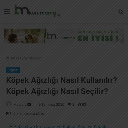
Menü
A
y
...
Anasayfa
/
Köpek
Köpek
Köpek Ağızlığı Nasıl Kullanılır?
Köpek Ağızlığı Nasıl Seçilir?
Mustafa
B
9 Temmuz 2020
2
93
i
3 dakika okuma süresi
r
e