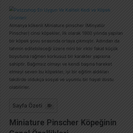
r
e
-
p
Almanya kökenli Miniature pinscher (Minyatür
o
Pinscher) cinsi köpekler, ilk olarak 1900 yılında yapılan
s
bir köpek şovu sırasında ortaya çıkmıştır. Adından da
t
tahmin edilebileceği üzere mini bir ırktır fakat küçük
a
boyutuna rağmen korkusuz bir karakter yapısına
g
sahiptir. Bağımsız olmayı ve kendi başına hareket
ö
etmeyi seven bu köpekler, iyi bir eğitim aldıkları
n
takdirde oldukça sosyal ve uyumlu bir hayat dostu
d
olabilirler.
e
r
m
Sayfa Özeti
e
k
Miniature Pinscher Köpeğinin