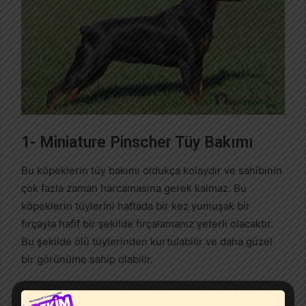
1- Miniature Pinscher Tüy Bakımı
Bu köpeklerin tüy bakımı oldukça kolaydır ve sahibinin
çok fazla zaman harcamasına gerek kalmaz. Bu
köpeklerin tüylerini haftada bir kez yumuşak bir
fırçayla hafif bir şekilde fırçalamanız yeterli olacaktır.
Bu şekilde ölü tüylerinden kurtulabilir ve daha güzel
bir görünüme sahip olabilir.
İlginizi Çekebilir:
5 Adımda Köpek Tüy Bakımı Nasıl