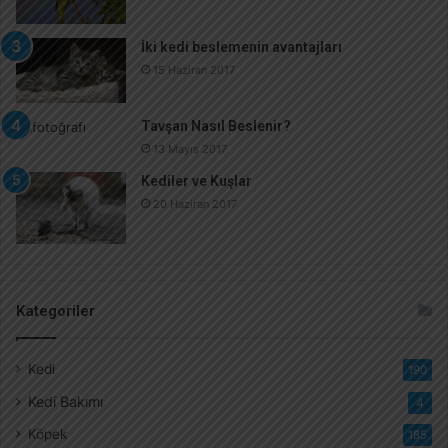
İki kedi beslemenin avantajları
15 Haziran 2017
Tavşan Nasıl Beslenir?
13 Mayıs 2017
Kediler ve Kuşlar
20 Haziran 2017
Kategoriler
Kedi
190
Kedi Bakımı
4
Köpek
185