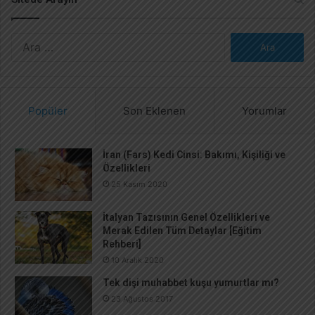
A
r
a
m
a
Popüler
Son Eklenen
Yorumlar
:
İran (Fars) Kedi Cinsi: Bakımı, Kişiliği ve
Özellikleri
25 Kasım 2020
İtalyan Tazısının Genel Özellikleri ve
Merak Edilen Tüm Detaylar [Eğitim
Rehberi]
10 Aralık 2020
Tek dişi muhabbet kuşu yumurtlar mı?
23 Ağustos 2017