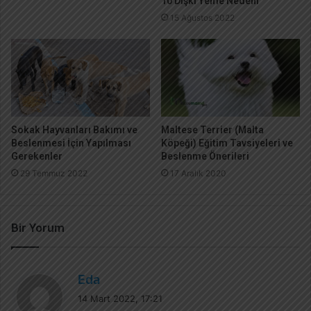
10 Dışkı Yeme Nedeni
15 Ağustos 2022
Sokak Hayvanları Bakımı ve
Maltese Terrier (Malta
Beslenmesi İçin Yapılması
Köpeği) Eğitim Tavsiyeleri ve
Gerekenler
Beslenme Önerileri
29 Temmuz 2022
17 Aralık 2020
Bir Yorum
d
Eda
e
14 Mart 2022, 17:21
d