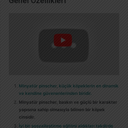
Genel Özellikleri
Minyatür pinscher, küçük köpeklerin en dinamik
ve kendine güvenenlerinden biridir.
Minyatür pinscher, baskın ve güçlü bir karakter
yapısına sahip olmasıyla bilinen bir köpek
cinsidir.
İyi bir sosyalleştirme eğitimi aldıkları takdirde