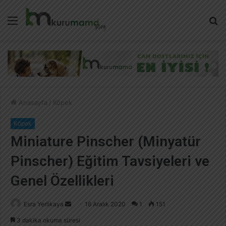
Menü
A
y
...
Anasayfa
/
Köpek
Köpek
Miniature Pinscher (Minyatür
Pinscher) Eğitim Tavsiyeleri ve
Genel Özellikleri
Esra Yerlikaya
B
16 Aralık 2020
1
151
i
3 dakika okuma süresi