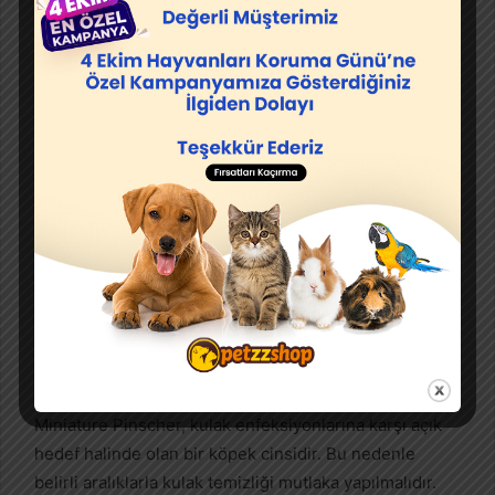
Yapılır? [✅DETAYLI ANLATIM]
2- Miniature Pinscher Ne Zaman
Yıkanmalıdır?
Minyatür Pinscher, kirlenmediği sürece çok fazla
yıkanmasına gerek yoktur yalnızca hastalıklardan
korunması adına düzenli aralıklarla temizlenmeleri
gerekir.
İlginizi Çekebilir:
Köpek Yıkama Rehberi: Köpek Nasıl
Yıkanır, Nelere Dikkat Edilmesi Gerekir?
3- Miniature Pinscher Kulak Bakımı
Miniature Pinscher, kulak enfeksiyonlarına karşı açık
hedef halinde olan bir köpek cinsidir. Bu nedenle
belirli aralıklarla kulak temizliği mutlaka yapılmalıdır.