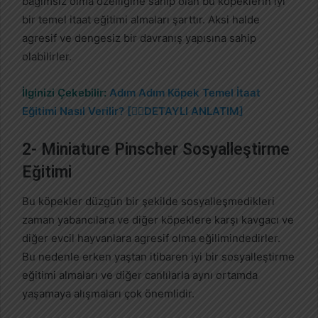
bağımsız olma özelliğine sahip olan bu köpeklerin iyi
bir temel itaat eğitimi almaları şarttır. Aksi halde
agresif ve dengesiz bir davranış yapısına sahip
olabilirler.
İlginizi Çekebilir:
Adım Adım Köpek Temel İtaat
Eğitimi Nasıl Verilir? [🐕‍🦺DETAYLI ANLATIM]
2- Miniature Pinscher Sosyalleştirme
Eğitimi
Bu köpekler düzgün bir şekilde sosyalleşmedikleri
zaman yabancılara ve diğer köpeklere karşı kavgacı ve
diğer evcil hayvanlara agresif olma eğilimindedirler.
Bu nedenle erken yaştan itibaren iyi bir sosyalleştirme
eğitimi almaları ve diğer canlılarla aynı ortamda
yaşamaya alışmaları çok önemlidir.